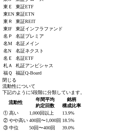
東Ｅ
東証ETF
東EN
東証ETN
東Ｒ
東証REIT
東IF
東証インフラファンド
名Ｐ
名証プレミア
名M
名証メイン
名N
名証ネクスト
名Ｅ
名証ETF
札Ａ
札証アンビシャス
福Ｑ
福証Q-Board
閉じる
流動性について
下記のように5段階に分類しています。
年間平均
銘柄
流動性
約定回数
構成比率
① 高い
1,000回以上
13.9%
② やや高い
400回〜1,000回
18.5%
③ 中位
50回〜400回
39.0%