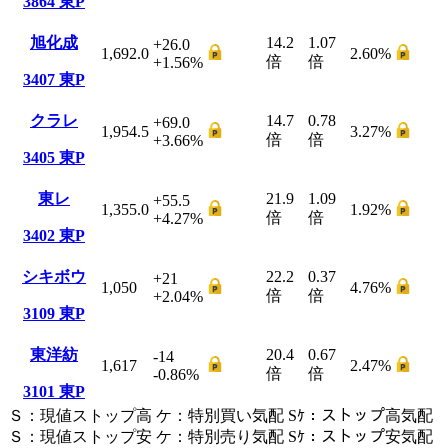
3864
東P
旭化成
14.2
1.07
+26.0
1,692.0
2.60
%
倍
倍
+1.56
%
3407
東P
クラレ
14.7
0.78
+69.0
1,954.5
3.27
%
倍
倍
+3.66
%
3405
東P
東レ
21.9
1.09
+55.5
1,355.0
1.92
%
倍
倍
+4.27
%
3402
東P
シキボウ
22.2
0.37
+21
1,050
4.76
%
倍
倍
+2.04
%
3109
東P
東洋紡
20.4
0.67
-14
1,617
2.47
%
倍
倍
-0.86
%
3101
東P
Ｓ
：
現値ストップ高
ケ
：
特別買い気配
Sｹ
：
ストップ高気配
Ｓ
：
現値ストップ安
ケ
：
特別売
り
気配
Sｹ
：
ストップ安気配