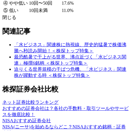
④ やや低い
10回〜50回
17.6%
⑤ 低い
10回未満
11.0%
閉じる
関連記事
「水ビジネス」関連株に熱視線、歴史的猛暑で株価沸
騰へ秒読み開始！＜株探トップ特集＞
最恐酷暑で干上がる世界、沸点近づく「水ビジネス関
連」極撰6銘柄 ＜株探トップ特集＞
迫りくる世界規模の干ばつ危機、「水ビジネス」関連
株が躍動する時 ＜株探トップ特集＞
株探証券会社比較
ネット証券比較ランキング
おすすめの証券会社は？各社の手数料・取引ツールやサービ
スを徹底比較！
NISAおすすめ証券会社
NISA(ニーサ)を始めるならどこ？NISAおすすめ銘柄・証券