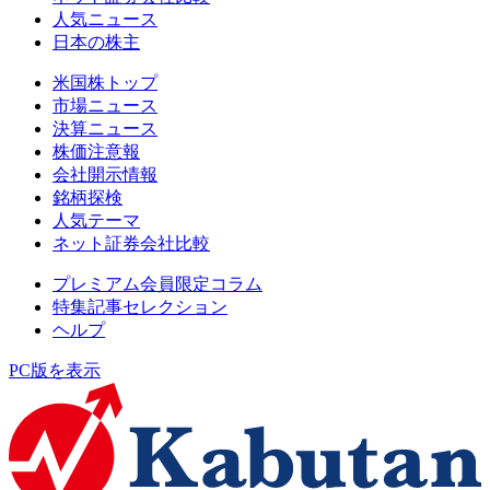
人気ニュース
日本の株主
米国株トップ
市場ニュース
決算ニュース
株価注意報
会社開示情報
銘柄探検
人気テーマ
ネット証券会社比較
プレミアム会員限定コラム
特集記事セレクション
ヘルプ
PC版を表示