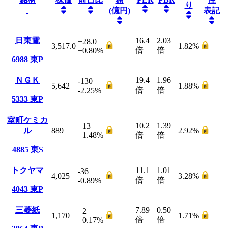
り
(億円)
表記
日東電
16.4
2.03
+28.0
3,517.0
1.82
%
倍
倍
+0.80
%
6988
東P
ＮＧＫ
19.4
1.96
-130
5,642
1.88
%
倍
倍
-2.25
%
5333
東P
室町ケミカ
10.2
1.39
+13
ル
889
2.92
%
+1.48
%
倍
倍
4885
東S
トクヤマ
11.1
1.01
-36
4,025
3.28
%
倍
倍
-0.89
%
4043
東P
三菱紙
7.89
0.50
+2
1,170
1.71
%
倍
倍
+0.17
%