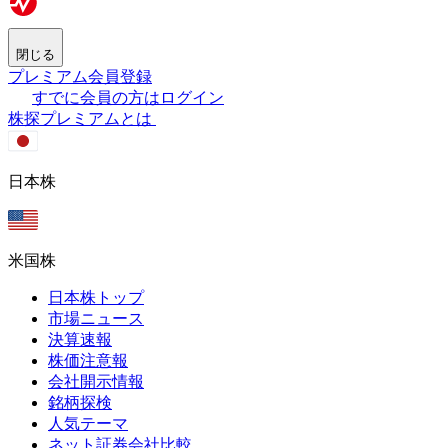
閉じる
プレミアム会員登録
すでに会員の方はログイン
株探プレミアムとは
日本株
米国株
日本株トップ
市場ニュース
決算速報
株価注意報
会社開示情報
銘柄探検
人気テーマ
ネット証券会社比較