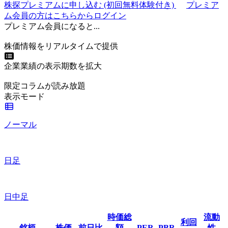
株探プレミアムに申し込む
(初回無料体験付き)
プレミア
ム会員の方はこちらからログイン
プレミアム会員になると...
株価情報をリアルタイムで提供
企業業績の表示期数を拡大
限定コラムが読み放題
表示モード
ノーマル
日足
日中足
時価総
流動
利回
銘柄
株価
前日比
額
PER
PBR
性