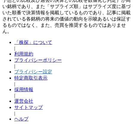
予想との比較及び過去の決算との比較を数値化し判定）が高
い銘柄であり、また「サプライズ順」はサプライズ度に基づ
いた順番で決算情報を掲載しているものであり、記事に掲載
されている各銘柄の将来の価値の動向を示唆あるいは保証す
るものではなく、また、売買を推奨するものではありませ
ん。
「株探」について
|
利用規約
プライバシーポリシー
|
プライバシー設定
特定商取引表示
|
採用情報
|
運営会社
サイトマップ
|
ヘルプ