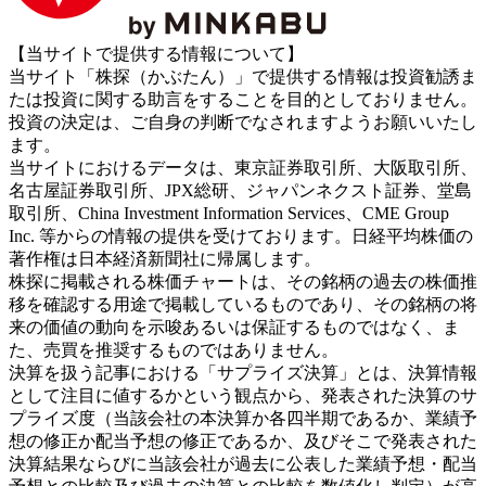
【当サイトで提供する情報について】
当サイト「株探（かぶたん）」で提供する情報は投資勧誘ま
たは投資に関する助言をすることを目的としておりません。
投資の決定は、ご自身の判断でなされますようお願いいたし
ます。
当サイトにおけるデータは、東京証券取引所、大阪取引所、
名古屋証券取引所、JPX総研、ジャパンネクスト証券、堂島
取引所、China Investment Information Services、CME Group
Inc. 等からの情報の提供を受けております。日経平均株価の
著作権は日本経済新聞社に帰属します。
株探に掲載される株価チャートは、その銘柄の過去の株価推
移を確認する用途で掲載しているものであり、その銘柄の将
来の価値の動向を示唆あるいは保証するものではなく、ま
た、売買を推奨するものではありません。
決算を扱う記事における「サプライズ決算」とは、決算情報
として注目に値するかという観点から、発表された決算のサ
プライズ度（当該会社の本決算か各四半期であるか、業績予
想の修正か配当予想の修正であるか、及びそこで発表された
決算結果ならびに当該会社が過去に公表した業績予想・配当