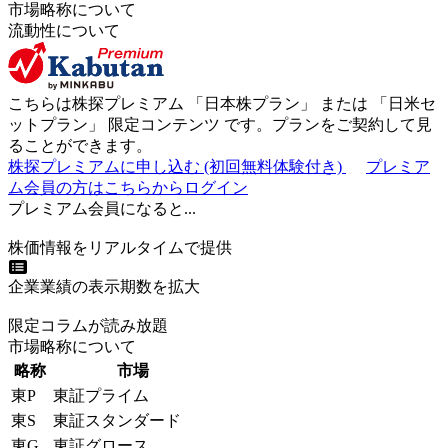
市場略称について
流動性について
こちらは株探プレミアム 「
日本株プラン
」 または 「
日米セ
ットプラン
」
限定コンテンツ
です。プランをご契約して見
ることができます。
株探プレミアムに申し込む
(初回無料体験付き)
プレミア
ム会員の方はこちらからログイン
プレミアム会員になると...
株価情報をリアルタイムで提供
企業業績の表示期数を拡大
限定コラムが読み放題
市場略称について
略称
市場
東P
東証プライム
東S
東証スタンダード
東G
東証グロース