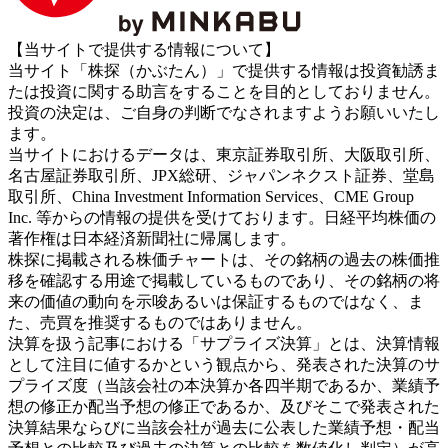
【当サイトで提供する情報について】
当サイト「株探（かぶたん）」で提供する情報は投資勧誘ま
たは投資に関する助言をすることを目的としておりません。
投資の決定は、ご自身の判断でなされますようお願いいたし
ます。
当サイトにおけるデータは、東京証券取引所、大阪取引所、
名古屋証券取引所、JPX総研、ジャパンネクスト証券、堂島
取引所、China Investment Information Services、CME Group
Inc. 等からの情報の提供を受けております。日経平均株価の
著作権は日本経済新聞社に帰属します。
株探に掲載される株価チャートは、その銘柄の過去の株価推
移を確認する用途で掲載しているものであり、その銘柄の将
来の価値の動向を示唆あるいは保証するものではなく、ま
た、売買を推奨するものではありません。
決算を扱う記事における「サプライズ決算」とは、決算情報
として注目に値するかという観点から、発表された決算のサ
プライズ度（当該会社の本決算か各四半期であるか、業績予
想の修正か配当予想の修正であるか、及びそこで発表された
決算結果ならびに当該会社が過去に公表した業績予想・配当