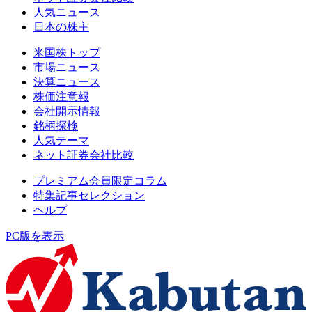
人気ニュース
日本の株主
米国株トップ
市場ニュース
決算ニュース
株価注意報
会社開示情報
銘柄探検
人気テーマ
ネット証券会社比較
プレミアム会員限定コラム
特集記事セレクション
ヘルプ
PC版を表示