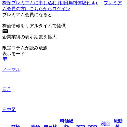
株探プレミアムに申し込む
(初回無料体験付き)
プレミア
ム会員の方はこちらからログイン
プレミアム会員になると...
株価情報をリアルタイムで提供
企業業績の表示期数を拡大
限定コラムが読み放題
表示モード
ノーマル
日足
日中足
時価総
流動
利回
銘柄
株価
前日比
額
PER
PBR
性