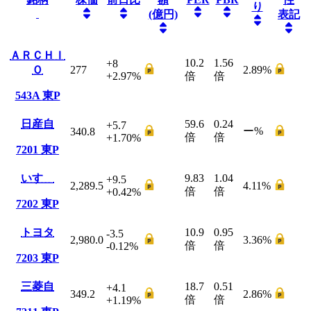
り
(億円)
表記
ＡＲＣＨＩ
10.2
1.56
+8
Ｏ
277
2.89
%
+2.97
%
倍
倍
543A
東P
日産自
59.6
0.24
+5.7
ー
%
340.8
倍
倍
+1.70
%
7201
東P
いすゞ
9.83
1.04
+9.5
2,289.5
4.11
%
倍
倍
+0.42
%
7202
東P
トヨタ
10.9
0.95
-3.5
2,980.0
3.36
%
倍
倍
-0.12
%
7203
東P
三菱自
18.7
0.51
+4.1
349.2
2.86
%
倍
倍
+1.19
%