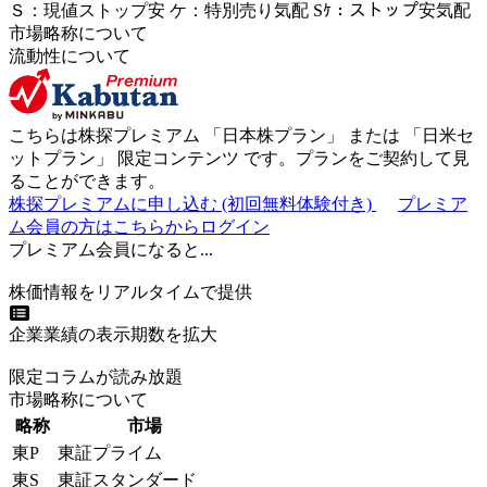
Ｓ
：
現値ストップ安
ケ
：
特別売
り
気配
Sｹ
：
ストップ安気配
市場略称について
流動性について
こちらは株探プレミアム 「
日本株プラン
」 または 「
日米セ
ットプラン
」
限定コンテンツ
です。プランをご契約して見
ることができます。
株探プレミアムに申し込む
(初回無料体験付き)
プレミア
ム会員の方はこちらからログイン
プレミアム会員になると...
株価情報をリアルタイムで提供
企業業績の表示期数を拡大
限定コラムが読み放題
市場略称について
略称
市場
東P
東証プライム
東S
東証スタンダード