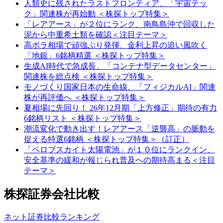
人類史に残されたラストフロンティア、「宇宙テッ
ク」関連株が再始動 ＜株探トップ特集＞
「レアアース」が２位にランク、南鳥島沖で回収した
泥から中重希土類を確認＜注目テーマ＞
高ボラ相場で頑強ぶり発揮、金利上昇の追い風吹く
「地銀」6銘柄精選 ＜株探トップ特集＞
生成AI時代で急成長、「コンテナ型データセンター」
関連株を総点検 ＜株探トップ特集＞
モノづくり国家日本の生命線、「フィジカルAI」関連
株が再評価へ ＜株探トップ特集＞
夏相場に先回り！ 26年12月期「上方修正」期待の有力
6銘柄リスト ＜株探トップ特集＞
潮流変化で動き出す！レアアース「逆襲高」の脈動を
捉える特選6銘柄 ＜株探トップ特集＞（訂正）
「ペロブスカイト太陽電池」が１０位にランクイン、
安全基準の緩和が報じられ普及への期待高まる＜注目
テーマ＞
株探証券会社比較
ネット証券比較ランキング