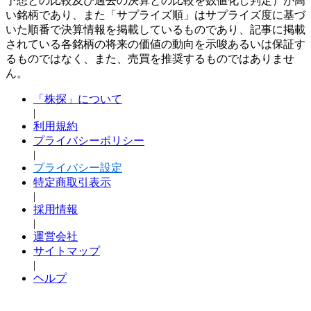
予想との比較及び過去の決算との比較を数値化し判定）が高
い銘柄であり、また「サプライズ順」はサプライズ度に基づ
いた順番で決算情報を掲載しているものであり、記事に掲載
されている各銘柄の将来の価値の動向を示唆あるいは保証す
るものではなく、また、売買を推奨するものではありませ
ん。
「株探」について
|
利用規約
プライバシーポリシー
|
プライバシー設定
特定商取引表示
|
採用情報
|
運営会社
サイトマップ
|
ヘルプ