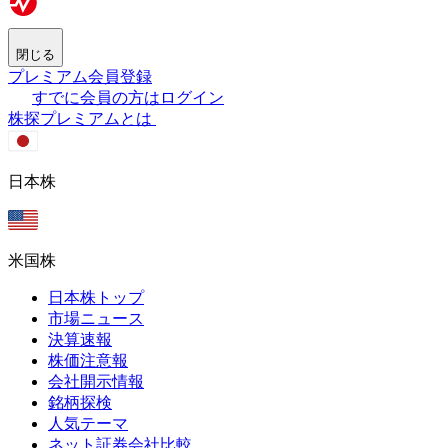
閉じる
プレミアム会員登録
すでに会員の方はログイン
株探プレミアムとは
日本株
米国株
日本株トップ
市場ニュース
決算速報
株価注意報
会社開示情報
銘柄探検
人気テーマ
ネット証券会社比較