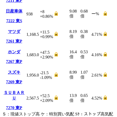
7211
東P
日産車体
9.08
0.68
+8
ー
%
938
倍
倍
+0.86
%
7222
東S
マツダ
8.19
0.38
+11.5
1,168.5
4.71
%
倍
倍
+0.99
%
7261
東P
ホンダ
16.4
0.53
+47.5
1,683.0
4.16
%
倍
倍
+2.90
%
7267
東P
スズキ
8.99
1.07
-21.5
1,956.0
2.61
%
倍
倍
-1.09
%
7269
東P
ＳＵＢＡＲ
13.9
0.65
+52.5
Ｕ
2,567.5
4.52
%
+2.09
%
倍
倍
7270
東P
Ｓ
：
現値ストップ高
ケ
：
特別買い気配
Sｹ
：
ストップ高気配