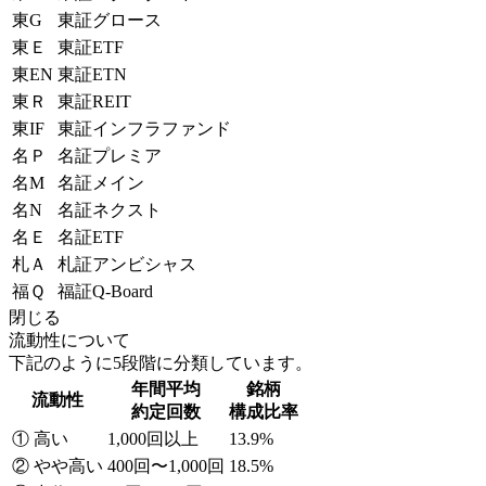
東G
東証グロース
東Ｅ
東証ETF
東EN
東証ETN
東Ｒ
東証REIT
東IF
東証インフラファンド
名Ｐ
名証プレミア
名M
名証メイン
名N
名証ネクスト
名Ｅ
名証ETF
札Ａ
札証アンビシャス
福Ｑ
福証Q-Board
閉じる
流動性について
下記のように5段階に分類しています。
年間平均
銘柄
流動性
約定回数
構成比率
① 高い
1,000回以上
13.9%
② やや高い
400回〜1,000回
18.5%