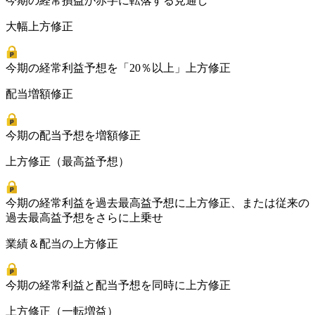
今期の経常損益が赤字に転落する見通し
大幅上方修正
今期の経常利益予想を「20％以上」上方修正
配当増額修正
今期の配当予想を増額修正
上方修正（最高益予想）
今期の経常利益を過去最高益予想に上方修正、または従来の
過去最高益予想をさらに上乗せ
業績＆配当の上方修正
今期の経常利益と配当予想を同時に上方修正
上方修正（一転増益）