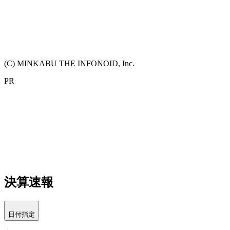
(C) MINKABU THE INFONOID, Inc.
PR
決算速報
日付指定