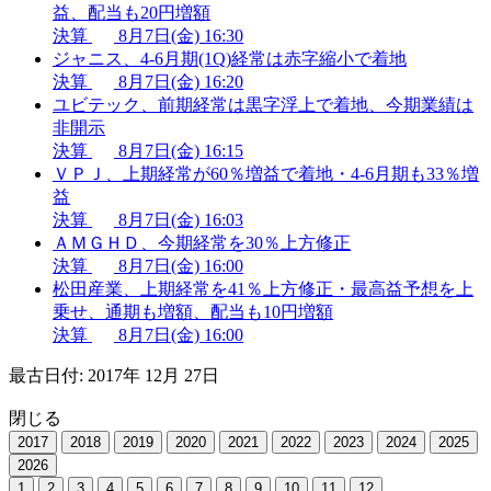
益、配当も20円増額
決算
8月7日(金) 16:30
ジャニス、4-6月期(1Q)経常は赤字縮小で着地
決算
8月7日(金) 16:20
ユビテック、前期経常は黒字浮上で着地、今期業績は
非開示
決算
8月7日(金) 16:15
ＶＰＪ、上期経常が60％増益で着地・4-6月期も33％増
益
決算
8月7日(金) 16:03
ＡＭＧＨＤ、今期経常を30％上方修正
決算
8月7日(金) 16:00
松田産業、上期経常を41％上方修正・最高益予想を上
乗せ、通期も増額、配当も10円増額
決算
8月7日(金) 16:00
最古日付:
2017
年
12
月
27
日
閉じる
2017
2018
2019
2020
2021
2022
2023
2024
2025
2026
1
2
3
4
5
6
7
8
9
10
11
12