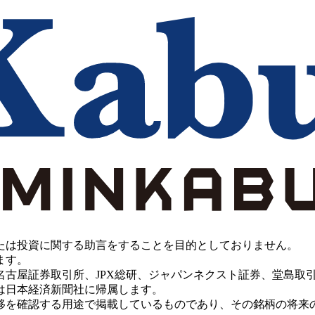
たは投資に関する助言をすることを目的としておりません。
ます。
PX総研、ジャパンネクスト証券、堂島取引所、China Investment 
は日本経済新聞社に帰属します。
移を確認する用途で掲載しているものであり、その銘柄の将来