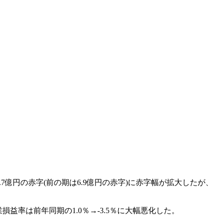
34.7億円の赤字(前の期は6.9億円の赤字)に赤字幅が拡大したが、
業損益率は前年同期の1.0％→-3.5％に大幅悪化した。