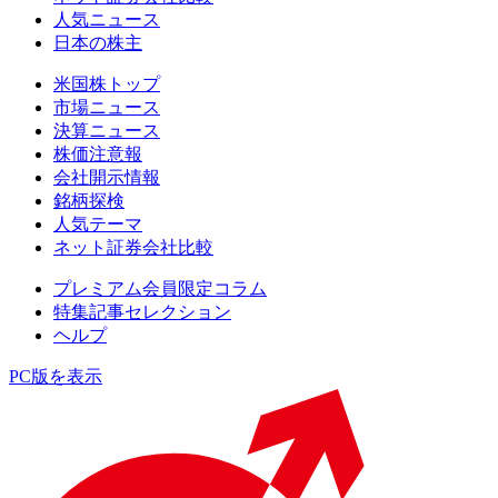
人気ニュース
日本の株主
米国株トップ
市場ニュース
決算ニュース
株価注意報
会社開示情報
銘柄探検
人気テーマ
ネット証券会社比較
プレミアム会員限定コラム
特集記事セレクション
ヘルプ
PC版を表示