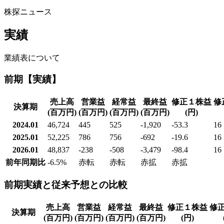
株探ニュース
実績
業績表について
前期【実績】
売上高
営業益
経常益
最終益
修正１株益
修
決算期
(百万円)
(百万円)
(百万円)
(百万円)
(円)
2024.01
46,724
445
525
-1,920
-53.3
16
2025.01
52,225
786
756
-692
-19.6
16
2026.01
48,837
-238
-508
-3,479
-98.4
16
前年同期比
-6.5
%
赤転
赤転
赤拡
赤拡
前期実績と従来予想との比較
売上高
営業益
経常益
最終益
修正１株益
修
決算期
(百万円)
(百万円)
(百万円)
(百万円)
(円)