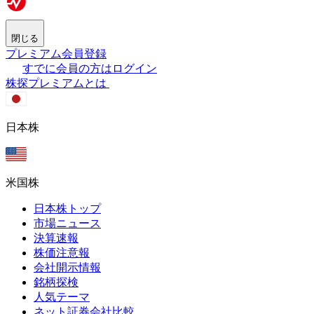
閉じる
プレミアム会員登録
すでに会員の方はログイン
株探プレミアムとは
日本株
米国株
日本株トップ
市場ニュース
決算速報
株価注意報
会社開示情報
銘柄探検
人気テーマ
ネット証券会社比較