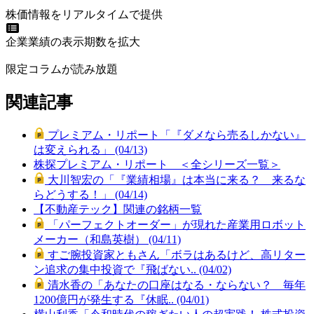
株価情報をリアルタイムで提供
企業業績の表示期数を拡大
限定コラムが読み放題
関連記事
プレミアム・リポート「『ダメなら売るしかない』
は変えられる」 (04/13)
株探プレミアム・リポート ＜全シリーズ一覧＞
大川智宏の「『業績相場』は本当に来る？ 来るな
らどうする！」 (04/14)
【不動産テック】関連の銘柄一覧
「パーフェクトオーダー」が現れた産業用ロボット
メーカー（和島英樹） (04/11)
すご腕投資家ともさん「ボラはあるけど、高リター
ン追求の集中投資で『飛ばない.. (04/02)
清水香の「あなたの口座はなる・ならない？ 毎年
1200億円が発生する『休眠.. (04/01)