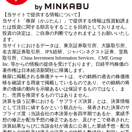
【当サイトで提供する情報について】
当サイト「株探（かぶたん）」で提供する情報は投資勧誘ま
たは投資に関する助言をすることを目的としておりません。
投資の決定は、ご自身の判断でなされますようお願いいたし
ます。
当サイトにおけるデータは、東京証券取引所、大阪取引所、
名古屋証券取引所、JPX総研、ジャパンネクスト証券、堂島
取引所、China Investment Information Services、CME Group
Inc. 等からの情報の提供を受けております。日経平均株価の
著作権は日本経済新聞社に帰属します。
株探に掲載される株価チャートは、その銘柄の過去の株価推
移を確認する用途で掲載しているものであり、その銘柄の将
来の価値の動向を示唆あるいは保証するものではなく、ま
た、売買を推奨するものではありません。
決算を扱う記事における「サプライズ決算」とは、決算情報
として注目に値するかという観点から、発表された決算のサ
プライズ度（当該会社の本決算か各四半期であるか、業績予
想の修正か配当予想の修正であるか、及びそこで発表された
決算結果ならびに当該会社が過去に公表した業績予想・配当