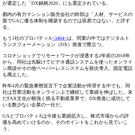
が選定した「DX銘柄2020」にも選定されている。
都内の有力マンション販売会社の幹部は「人材、サービスの
面でGAに優る体制を構築するのでは容易ではない」と評す
る。
もう1社のプロパティA
<3464>
は、同業の中ではデジタルト
ランスフォーメーション（DX）推進で際立つ。
コロナショックでリモートワークが浸透する2年前の2018年
から、同社は先駆けてビデオ通話システムを使ったオンライ
ン商談やその他ペーパーレスシステムを順次導入。固定電話
も廃止した。
昨年4月の緊急事態宣言下で企業活動が停滞する中でも、同
社は営業活動をオンライン上で継続して業績を伸ばした。未
だFAX文化が根強く残る不動産業界で、DX推進に成功して
いる数少ない企業の一社だ。
GAとプロパティAは今後も業績拡大し、株式市場からの評
価を高めていけるのか。そのポイントをこれから見ていこ
う。