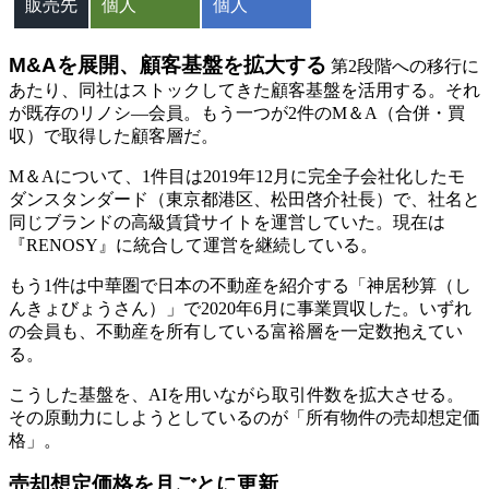
販売先
個人
個人
M&Aを展開、顧客基盤を拡大する
第2段階への移行に
あたり、同社はストックしてきた顧客基盤を活用する。それ
が既存のリノシ―会員。もう一つが2件のM＆A（合併・買
収）で取得した顧客層だ。
M＆Aについて、1件目は2019年12月に完全子会社化したモ
ダンスタンダード（東京都港区、松田啓介社長）で、社名と
同じブランドの高級賃貸サイトを運営していた。現在は
『RENOSY』に統合して運営を継続している。
もう1件は中華圏で日本の不動産を紹介する「神居秒算（し
んきょびょうさん）」で2020年6月に事業買収した。いずれ
の会員も、不動産を所有している富裕層を一定数抱えてい
る。
こうした基盤を、AIを用いながら取引件数を拡大させる。
その原動力にしようとしているのが「所有物件の売却想定価
格」。
売却想定価格を月ごとに更新