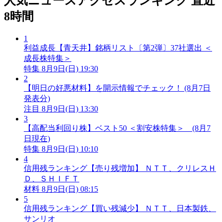
人気ニュースアクセスランキング
直近
8時間
1
利益成長【青天井】銘柄リスト〔第2弾〕37社選出 ＜
成長株特集＞
特集
8月9日(日) 19:30
2
【明日の好悪材料】を開示情報でチェック！ (8月7日
発表分)
注目
8月9日(日) 13:30
3
【高配当利回り株】ベスト50 ＜割安株特集＞ (8月7
日現在)
特集
8月9日(日) 10:10
4
信用残ランキング【売り残増加】 ＮＴＴ、クリレスＨ
Ｄ、ＳＨＩＦＴ
材料
8月9日(日) 08:15
5
信用残ランキング【買い残減少】 ＮＴＴ、日本製鉄、
サンリオ