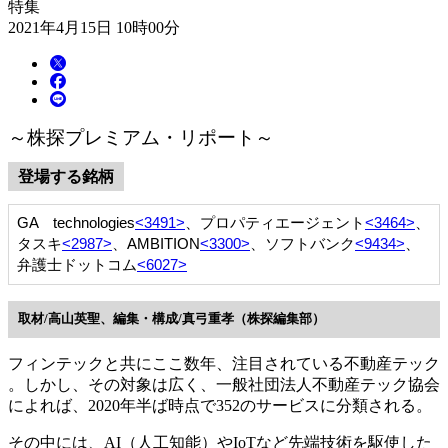
特集
2021年4月15日 10時00分
～株探プレミアム・リポート～
登場する銘柄
GA technologies
<3491>
、プロパティエージェント
<3464>
、
タスキ
<2987>
、AMBITION
<3300>
、ソフトバンク
<9434>
、
弁護士ドットコム
<6027>
取材/高山英聖、編集・構成/真弓重孝（株探編集部）
フィンテックと共にここ数年、注目されている不動産テック
。しかし、その対象は広く、一般社団法人不動産テック協会
によれば、2020年半ば時点で352のサービスに分類される。
その中には、AI（人工知能）やIoTなど先端技術を駆使した