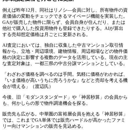
例えば昨年12月、同社はリノシ―会員に対し、所有物件の資
産価値の変動をチェックできるマイページ機能を実装した。
GAが販売した物件に限らず、会員自身が住んだり、または
他社で購入した投資用物件も登録できたりする。AIが算出
する売却想定価格は月ごとに更新される。
AI査定においては、独自に収集した中古マンション取引情
報から、立地・周辺環境、建物情報、周辺相場などの物件価
格の決定に影響する複数のデータを活用している。現在の主
な査定対象は、一都三県の中古分譲マンションとしている。
「わざわざ価格を調べるのは手間。気軽に価格がわかれば、
『いま価格が高いうちに売ろうかな』などと売却を考える機
会が増える」（渡辺氏）
今後、旧「モダンスタンダード」や「神居秒算」の会員から
も、何かしらの形で物件調達機会を探る。
販売先も広がる。中華圏の富裕層会員を抱える「神居秒算」
では、これまでGA単体では販売ハードルが高かったファミ
リー向けマンションの販売を見込める。