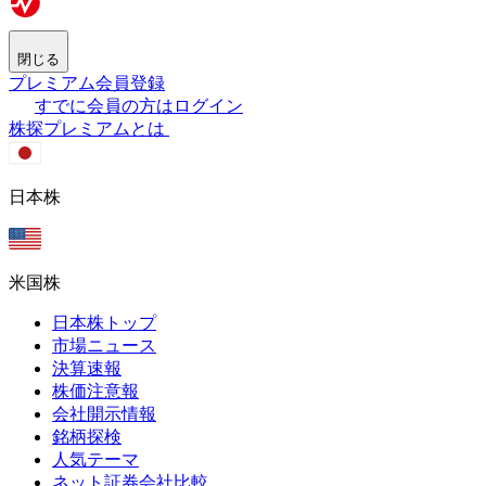
閉じる
プレミアム会員登録
すでに会員の方はログイン
株探プレミアムとは
日本株
米国株
日本株トップ
市場ニュース
決算速報
株価注意報
会社開示情報
銘柄探検
人気テーマ
ネット証券会社比較