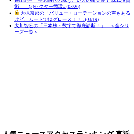
横山利香「令和時代の稼ぎたい人の超実践！ 株式投資
術」―(2)セクター循環.. (03/26)
大槻奈那の「バリュー・ローテーションの声もある
けど、ムードではグロース！？.. (03/19)
大川智宏の「日本株・数字で徹底診断！」 ＜全シリ
ーズ一覧＞