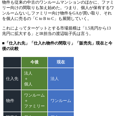
物件も従来の中古のワンルームマンションのほかに、ファミ
リー向けの間取りも加え始めた。つまり、個人が保有するワ
ンルームないしファミリー向け物件をGAが買い取り、それ
を個人に売るの「C to B to C」も展開していく。
これによってターゲットとする市場規模は「1.5兆円から13
兆円に拡大する」とIR担当の渡辺聡子氏は言う。
■「仕入れ先」「仕入れ物件の間取り」「販売先」現在と今
後の比較
今後
現在
法人
仕入先
＋
法人
個人
ワンルーム
物件
＋
ワンルーム
ファミリー