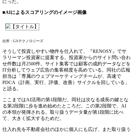
にった。
■AIによるスコアリングのイメージ画像
出所：GAテクノロジーズ
そうして投資しやすい物件を仕入れて、『RENOSY』でサ
ラリーマン投資家に提案する。投資家からのサイト問い合わ
せ件数は月2500件。サイト集客では顧客の成約データなどを
IT分析してウェブ広告の集客精度を高めている。同社の広報
担当は「専属のウェブマーケティングチームが、高速で
PDCA（計画、実行、評価、改善）サイクルを回している」
と語る。
ここまではAI活用の第1段階だ。同社は次なる成長の鍵とな
る第2段階に歩を進め始めたところだ。この第2段階で、AI
の本領が発揮される。取り扱うデータ量が第1段階に比べ
て、大きく拡大するためだ。
仕入れ先を不動産会社のほかに個人にも広げ、また取り扱う