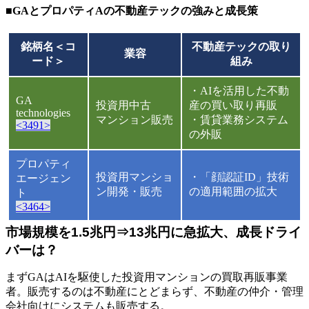
■GAとプロパティAの不動産テックの強みと成長策
銘柄名＜コ
不動産テックの取り
業容
ード＞
組み
・AIを活用した不動
GA
投資用中古
産の買い取り再販
technologies
マンション販売
・賃貸業務システム
<3491>
の外販
プロパティ
投資用マンショ
・「顔認証ID」技術
エージェン
ン開発・販売
の適用範囲の拡大
ト
<3464>
市場規模を1.5兆円⇒13兆円に急拡大、成長ドライ
バーは？
まずGAはAIを駆使した投資用マンションの買取再販事業
者。販売するのは不動産にとどまらず、不動産の仲介・管理
会社向けにシステムも販売する。