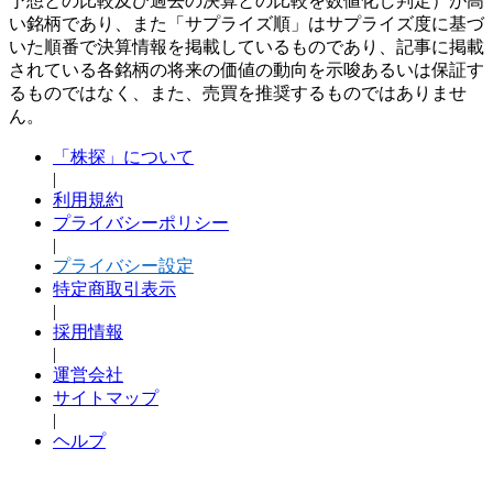
予想との比較及び過去の決算との比較を数値化し判定）が高
い銘柄であり、また「サプライズ順」はサプライズ度に基づ
いた順番で決算情報を掲載しているものであり、記事に掲載
されている各銘柄の将来の価値の動向を示唆あるいは保証す
るものではなく、また、売買を推奨するものではありませ
ん。
「株探」について
|
利用規約
プライバシーポリシー
|
プライバシー設定
特定商取引表示
|
採用情報
|
運営会社
サイトマップ
|
ヘルプ