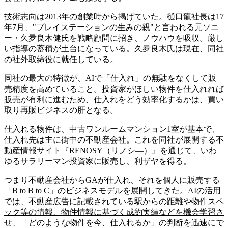
技術志向は2013年の創業時から掲げていた。樋口龍社長は17
年7月、"プレイステーションの生みの親"と言われる元ソニ
ー・久夛良木健氏を戦略顧問に招き、ノウハウを吸収。厳し
い指導の蓄積が土台になっている。久夛良木氏は現在、同社
の社外取締役に就任している。
同社の最大の特徴が、AIで「仕入れ」の無駄をなくして販
売精度を高めていること。投資家がほしい物件を仕入れれば
販売が有利に進むため、仕入れをどう効率化するかは、買い
取り再販ビジネスの肝となる。
仕入れる物件は、中古ワンルームマンション1室が基本で、
仕入れ先は主に街中の不動産会社。これを同社が展開する不
動産情報サイト『RENOSY（リノシ―）』を通じて、いわ
ゆるサラリーマン投資家に販売し、利ザヤを得る。
つまり不動産会社からGAが仕入れ、それを個人に販売する
「B to B to C」のビジネスモデルを展開してきた。
AIの活用
では、不動産広告に記載されている駅からの距離や物件スペ
ック等の情報、物件情報に基づく成約実績などを機会学習さ
せ、「どのような物件を今、仕入れるか」の判断を迅速にで