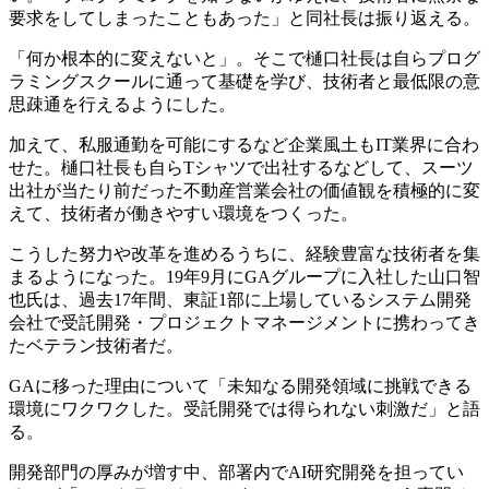
要求をしてしまったこともあった」と同社長は振り返える。
「何か根本的に変えないと」。そこで樋口社長は自らプログ
ラミングスクールに通って基礎を学び、技術者と最低限の意
思疎通を行えるようにした。
加えて、私服通勤を可能にするなど企業風土もIT業界に合わ
せた。樋口社長も自らTシャツで出社するなどして、スーツ
出社が当たり前だった不動産営業会社の価値観を積極的に変
えて、技術者が働きやすい環境をつくった。
こうした努力や改革を進めるうちに、経験豊富な技術者を集
まるようになった。19年9月にGAグループに入社した山口智
也氏は、過去17年間、東証1部に上場しているシステム開発
会社で受託開発・プロジェクトマネージメントに携わってき
たベテラン技術者だ。
GAに移った理由について「未知なる開発領域に挑戦できる
環境にワクワクした。受託開発では得られない刺激だ」と語
る。
開発部門の厚みが増す中、部署内でAI研究開発を担ってい