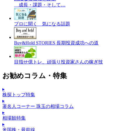
成長・課題・そして…
プロに聞く 気になる話題
Buy&Hold STORIES 長期投資成功への道
目指せ億トレ、頑張り投資家さんの稼ぎ技
お勧めコラム・特集
▸
株探トップ特集
▸
著名人コーナー 珠玉の相場コラム
▸
相場観特集
▸
米国株・最前線