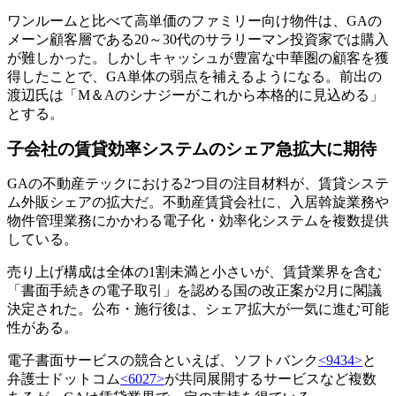
ワンルームと比べて高単価のファミリー向け物件は、GAの
メーン顧客層である20～30代のサラリーマン投資家では購入
が難しかった。しかしキャッシュが豊富な中華圏の顧客を獲
得したことで、GA単体の弱点を補えるようになる。前出の
渡辺氏は「M＆Aのシナジーがこれから本格的に見込める」
とする。
子会社の賃貸効率システムのシェア急拡大に期待
GAの不動産テックにおける2つ目の注目材料が、賃貸システ
ム外販シェアの拡大だ。不動産賃貸会社に、入居斡旋業務や
物件管理業務にかかわる電子化・効率化システムを複数提供
している。
売り上げ構成は全体の1割未満と小さいが、賃貸業界を含む
「書面手続きの電子取引」を認める国の改正案が2月に閣議
決定された。公布・施行後は、シェア拡大が一気に進む可能
性がある。
電子書面サービスの競合といえば、ソフトバンク
<9434>
と
弁護士ドットコム
<6027>
が共同展開するサービスなど複数