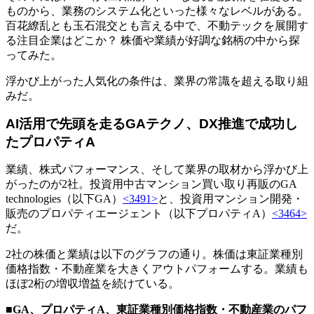
ものから、業務のシステム化といった様々なレベルがある。
百花繚乱とも玉石混交とも言える中で、不動テックを展開す
る注目企業はどこか？ 株価や業績が好調な銘柄の中から探
ってみた。
浮かび上がった人気化の条件は、業界の常識を超える取り組
みだ。
AI活用で先頭を走るGAテクノ、DX推進で成功し
たプロパティA
業績、株式パフォーマンス、そして業界の取材から浮かび上
がったのが2社。投資用中古マンション買い取り再販のGA
technologies（以下GA）
<3491>
と、投資用マンション開発・
販売のプロパティエージェント（以下プロパティA）
<3464>
だ。
2社の株価と業績は以下のグラフの通り。株価は東証業種別
価格指数・不動産業を大きくアウトパフォームする。業績も
ほぼ2桁の増収増益を続けている。
■GA、プロパティA、東証業種別価格指数・不動産業のパフ