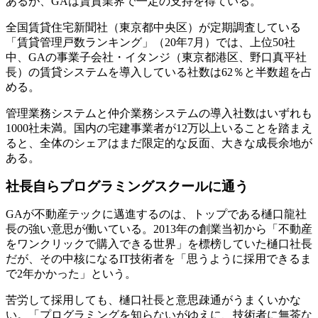
あるが、GAは賃貸業界で一定の支持を得ている。
全国賃貸住宅新聞社（東京都中央区）が定期調査している
「賃貸管理戸数ランキング」（20年7月）では、上位50社
中、GAの事業子会社・イタンジ（東京都港区、野口真平社
長）の賃貸システムを導入している社数は62％と半数超を占
める。
管理業務システムと仲介業務システムの導入社数はいずれも
1000社未満。国内の宅建事業者が12万以上いることを踏まえ
ると、全体のシェアはまだ限定的な反面、大きな成長余地が
ある。
社長自らプログラミングスクールに通う
GAが不動産テックに邁進するのは、トップである樋口龍社
長の強い意思が働いている。2013年の創業当初から「不動産
をワンクリックで購入できる世界」を標榜していた樋口社長
だが、その中核になるIT技術者を「思うように採用できるま
で2年かかった」という。
苦労して採用しても、樋口社長と意思疎通がうまくいかな
い。「プログラミングを知らないがゆえに、技術者に無茶な