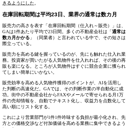
きるようにした
。
在庫回転期間は平均23日、業界の通常は数カ月
販売力の高さを表す「在庫回転期間（仕入れ～販売）」は、
GAは1件あたり平均で23日間。多くの不動産会社は「
通常は
数カ月かかる
」（同業者）と言われている中で、その短さは
際立っている。
販売力を高める鍵を握っているのが、先にも触れた仕入れ業
務。投資家が買いたがる人気物件を仕入れれば、その後の再
販も楽になる。ところが人気物件はすぐに競合企業に獲られ
てしまい簡単にいかない。
販売効率を高める人気物件獲得のポイントが、AIを活用し
た判断の高速化だ。GAでは、その判断作業の半自動化に成
功。街中の不動産会社からFAXやメールで寄せられる月1万
件の売却情報を、自動でテキスト化し、収益力を点数化して
高い順にリスト化する。
これにより営業部門が1件1件吟味する負担が最小化され、先
方との価格交渉など付加価値を高める業務に集中できるよう