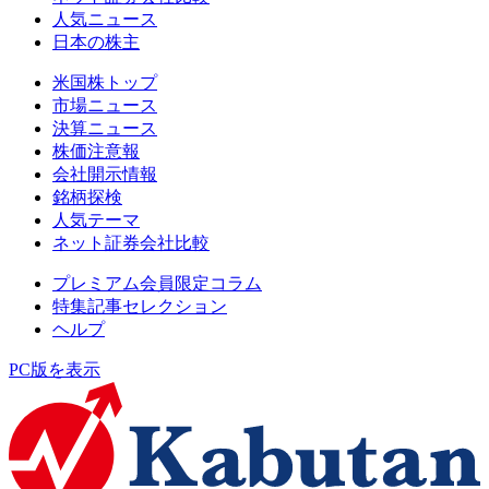
人気ニュース
日本の株主
米国株トップ
市場ニュース
決算ニュース
株価注意報
会社開示情報
銘柄探検
人気テーマ
ネット証券会社比較
プレミアム会員限定コラム
特集記事セレクション
ヘルプ
PC版を表示