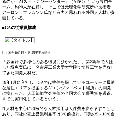
るのが「AIストラテジーセンター」（AISC）という専門チ
ーム。約20人が在籍し、そこでは元理化学研究所の技術者・
アーロン・ブラムソン氏など有力と思われる外国人人材が参
画している。
■GAの従業員構成
注：21年10月期・第1四半期末時点
「多国籍で多様性のある環境にひかれた」。第2新卒で入社
した堀恵実氏は、名古屋工業大学大学院で情報工学を専攻し
てきた開発人材だ。
19年1月に入社し、GAでは物件を探しているユーザーに最適
な居住エリアを提案するAIエンジン『ベスト場所』の開発
に携わった。人工知能学会主催の全国大会で優秀賞を獲得。
すでに実用化しているという。
IT人材を中心に積極的な人材採用は人件費を膨らますことも
あり、同社の売上営業利益率は3％前後と、同業の5～10％台