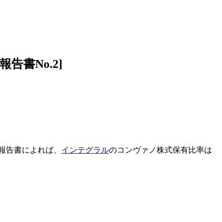
書No.2]
。報告書によれば、
インテグラル
のコンヴァノ株式保有比率は