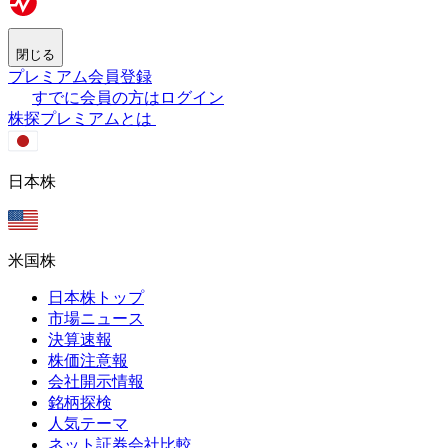
閉じる
プレミアム会員登録
すでに会員の方はログイン
株探プレミアムとは
日本株
米国株
日本株トップ
市場ニュース
決算速報
株価注意報
会社開示情報
銘柄探検
人気テーマ
ネット証券会社比較