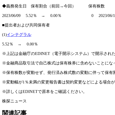
◆義務発生日 保有割合（前回→今回） 保有株数
2023/06/09 5.52％ → 0.00％ 0 2023/06/16 
■提出者および共同保有者
(1)
インテグラル
5.52％ → 0.00％
※上記は金融庁のEDINET（電子開示システム）で開示さ
※金融商品取引法で自己株式は保有株券に含めないことにな
※保有株数が変動せず、発行済み株式数の変動に伴って保有
※変動幅が1％未満の変更報告書は契約変更などによる場合
※詳しくはEDINETで原本をご確認ください。
株探ニュース
関連記事