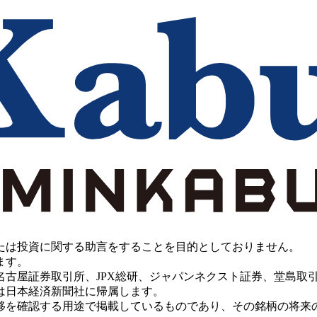
たは投資に関する助言をすることを目的としておりません。
ます。
PX総研、ジャパンネクスト証券、堂島取引所、China Investment 
は日本経済新聞社に帰属します。
移を確認する用途で掲載しているものであり、その銘柄の将来