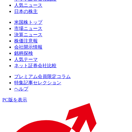
人気ニュース
日本の株主
米国株トップ
市場ニュース
決算ニュース
株価注意報
会社開示情報
銘柄探検
人気テーマ
ネット証券会社比較
プレミアム会員限定コラム
特集記事セレクション
ヘルプ
PC版を表示