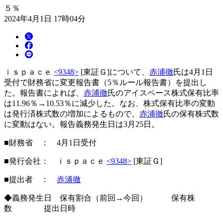
５％
2024年4月1日 17時04分
ｉｓｐａｃｅ
<9348>
[東証Ｇ]について、
赤浦徹
氏は4月1日
受付で財務省に変更報告書（5％ルール報告書）を提出し
た。報告書によれば、
赤浦徹
氏のアイスペース株式保有比率
は11.96％→10.53％に減少した。なお、株式保有比率の変動
は発行済株式数の増加によるもので、
赤浦徹
氏の保有株式数
に変動はない。報告義務発生日は3月25日。
■財務省 ： 4月1日受付
■発行会社： ｉｓｐａｃｅ
<9348>
[東証Ｇ]
■提出者 ：
赤浦徹
◆義務発生日 保有割合（前回→今回） 保有株
数 提出日時