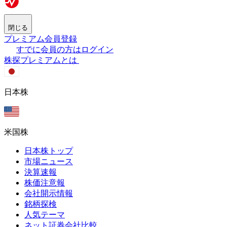
閉じる
プレミアム会員登録
すでに会員の方はログイン
株探プレミアムとは
日本株
米国株
日本株トップ
市場ニュース
決算速報
株価注意報
会社開示情報
銘柄探検
人気テーマ
ネット証券会社比較