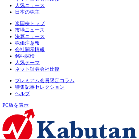
人気ニュース
日本の株主
米国株トップ
市場ニュース
決算ニュース
株価注意報
会社開示情報
銘柄探検
人気テーマ
ネット証券会社比較
プレミアム会員限定コラム
特集記事セレクション
ヘルプ
PC版を表示