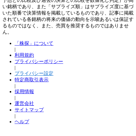
予想との比較及び過去の決算との比較を数値化し判定）が高
い銘柄であり、また「サプライズ順」はサプライズ度に基づ
いた順番で決算情報を掲載しているものであり、記事に掲載
されている各銘柄の将来の価値の動向を示唆あるいは保証す
るものではなく、また、売買を推奨するものではありませ
ん。
「株探」について
|
利用規約
プライバシーポリシー
|
プライバシー設定
特定商取引表示
|
採用情報
|
運営会社
サイトマップ
|
ヘルプ