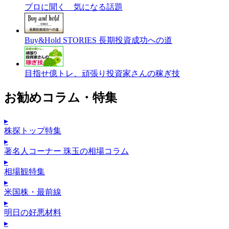
プロに聞く 気になる話題
Buy&Hold STORIES 長期投資成功への道
目指せ億トレ、頑張り投資家さんの稼ぎ技
お勧めコラム・特集
▸
株探トップ特集
▸
著名人コーナー 珠玉の相場コラム
▸
相場観特集
▸
米国株・最前線
▸
明日の好悪材料
▸