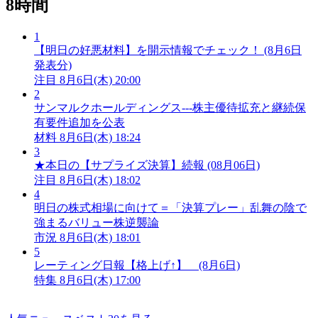
8時間
1
【明日の好悪材料】を開示情報でチェック！ (8月6日
発表分)
注目
8月6日(木) 20:00
2
サンマルクホールディングス---株主優待拡充と継続保
有要件追加を公表
材料
8月6日(木) 18:24
3
★本日の【サプライズ決算】続報 (08月06日)
注目
8月6日(木) 18:02
4
明日の株式相場に向けて＝「決算プレー」乱舞の陰で
強まるバリュー株逆襲論
市況
8月6日(木) 18:01
5
レーティング日報【格上げ↑】 (8月6日)
特集
8月6日(木) 17:00