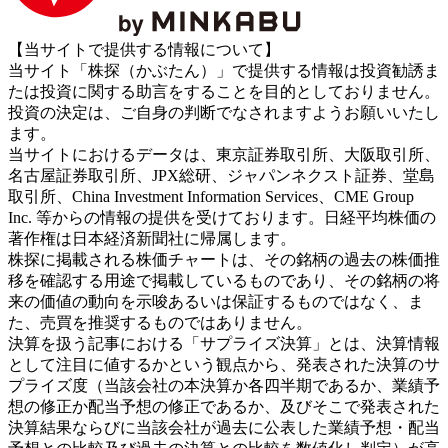
【当サイトで提供する情報について】
当サイト「株探（かぶたん）」で提供する情報は投資勧誘ま
たは投資に関する助言をすることを目的としておりません。
投資の決定は、ご自身の判断でなされますようお願いいたし
ます。
当サイトにおけるデータは、東京証券取引所、大阪取引所、
名古屋証券取引所、JPX総研、ジャパンネクスト証券、堂島
取引所、China Investment Information Services、CME Group
Inc. 等からの情報の提供を受けております。日経平均株価の
著作権は日本経済新聞社に帰属します。
株探に掲載される株価チャートは、その銘柄の過去の株価推
移を確認する用途で掲載しているものであり、その銘柄の将
来の価値の動向を示唆あるいは保証するものではなく、ま
た、売買を推奨するものではありません。
決算を扱う記事における「サプライズ決算」とは、決算情報
として注目に値するかという観点から、発表された決算のサ
プライズ度（当該会社の本決算か各四半期であるか、業績予
想の修正か配当予想の修正であるか、及びそこで発表された
決算結果ならびに当該会社が過去に公表した業績予想・配当