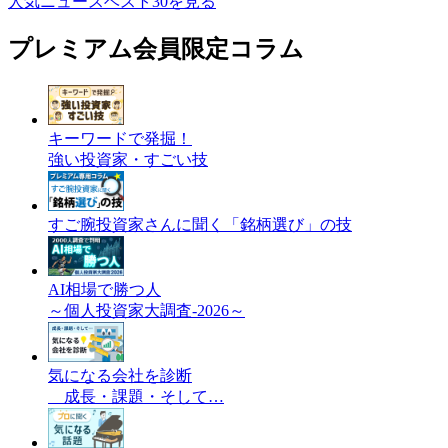
人気ニュースベスト30を見る
プレミアム会員限定コラム
キーワードで発掘！
強い投資家・すごい技
すご腕投資家さんに聞く「銘柄選び」の技
AI相場で勝つ人
～個人投資家大調査-2026～
気になる会社を診断
成長・課題・そして…