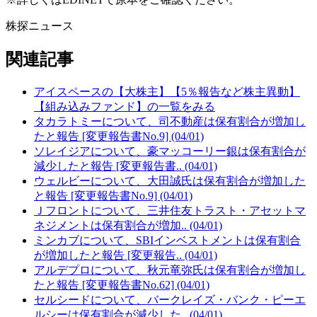
株探ニュース
関連記事
アイスペースの【大株主】【5％報告など株主異動】
【組み込みファンド】の一覧をみる
タカラトミーについて、司不動産は保有割合が増加し
たと報告 [変更報告書No.9] (04/01)
ソレイジアについて、豪マッコーリー銀は保有割合が
減少したと報告 [変更報告書.. (04/01)
ウェルビーについて、大田誠氏は保有割合が増加した
と報告 [変更報告書No.9] (04/01)
Ｊフロントについて、三井住友トラスト・アセットマ
ネジメントは保有割合が増加.. (04/01)
ミンカブについて、SBIインベストメントは保有割合
が増加したと報告 [変更報告.. (04/01)
アルデプロについて、秋元竜弥氏は保有割合が増加し
たと報告 [変更報告書No.62] (04/01)
セルシードについて、バークレイズ・バンク・ピーエ
ルシーは保有割合が減少した.. (04/01)