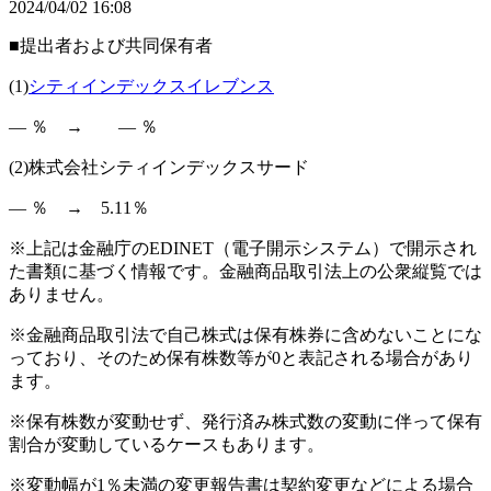
2024/04/02 16:08
■提出者および共同保有者
(1)
シティインデックスイレブンス
― ％ → ― ％
(2)株式会社シティインデックスサード
― ％ → 5.11％
※上記は金融庁のEDINET（電子開示システム）で開示され
た書類に基づく情報です。金融商品取引法上の公衆縦覧では
ありません。
※金融商品取引法で自己株式は保有株券に含めないことにな
っており、そのため保有株数等が0と表記される場合があり
ます。
※保有株数が変動せず、発行済み株式数の変動に伴って保有
割合が変動しているケースもあります。
※変動幅が1％未満の変更報告書は契約変更などによる場合