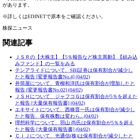
があります。
※詳しくはEDINETで原本をご確認ください。
株探ニュース
関連記事
ＪＳＲの【大株主】【5％報告など株主異動】【組み込
みファンド】の一覧をみる
テンアライドについて、SBI証券は保有割合が減少し
たと報告 [変更報告書No.4] (04/02)
井筒屋について、青柳和洋氏は保有割合が増加したと
報告 [変更報告書No.02] (04/02)
ＪＳＨについて、ジャフコＧは保有割合が5％を超えた
と報告 [大量保有報告書] (04/02)
エキサイトについて、西條晋一氏は保有割合が減少し
たと報告、保有株数は変わら.. (04/02)
理想科学について、羽山 尚氏は保有割合が5％を超え
たと報告 [大量保有報告書] (04/02)
ＣＩＪについて、光通信(株)は保有割合が減少したと