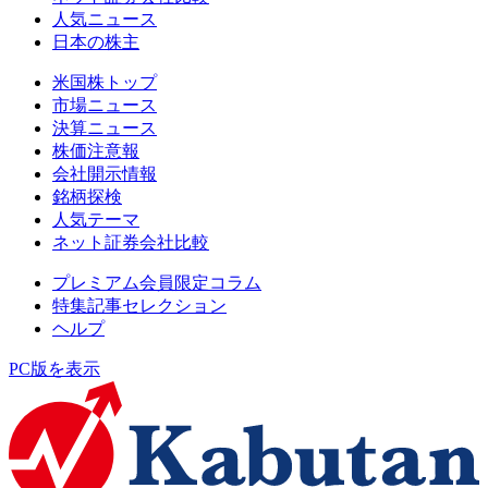
人気ニュース
日本の株主
米国株トップ
市場ニュース
決算ニュース
株価注意報
会社開示情報
銘柄探検
人気テーマ
ネット証券会社比較
プレミアム会員限定コラム
特集記事セレクション
ヘルプ
PC版を表示