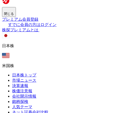
閉じる
プレミアム会員登録
すでに会員の方はログイン
株探プレミアムとは
日本株
米国株
日本株トップ
市場ニュース
決算速報
株価注意報
会社開示情報
銘柄探検
人気テーマ
ネット証券会社比較