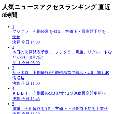
人気ニュースアクセスランキング
直近
8時間
1
フジクラ、今期経常を43％上方修正・最高益予想を上
乗せ
決算
今日 14:00
2
本日の決算発表予定 … フジクラ、川重、リクルートな
ど 679社 (8月7日)
注目
今日 06:00
3
サッポロ、上期最終が165倍増益で着地・4-6月期も49
倍増益
決算
今日 11:00
4
ＫＤＤＩ、今期最終は3％増で2期連続最高益更新へ
決算
今日 15:45
5
川重、今期最終を5％上方修正・最高益予想を上乗せ
決算
今日 11:30