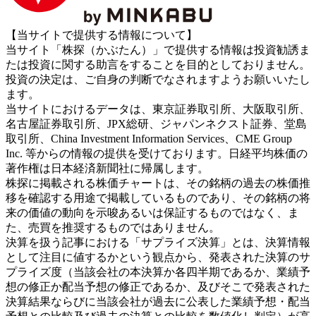
【当サイトで提供する情報について】
当サイト「株探（かぶたん）」で提供する情報は投資勧誘ま
たは投資に関する助言をすることを目的としておりません。
投資の決定は、ご自身の判断でなされますようお願いいたし
ます。
当サイトにおけるデータは、東京証券取引所、大阪取引所、
名古屋証券取引所、JPX総研、ジャパンネクスト証券、堂島
取引所、China Investment Information Services、CME Group
Inc. 等からの情報の提供を受けております。日経平均株価の
著作権は日本経済新聞社に帰属します。
株探に掲載される株価チャートは、その銘柄の過去の株価推
移を確認する用途で掲載しているものであり、その銘柄の将
来の価値の動向を示唆あるいは保証するものではなく、ま
た、売買を推奨するものではありません。
決算を扱う記事における「サプライズ決算」とは、決算情報
として注目に値するかという観点から、発表された決算のサ
プライズ度（当該会社の本決算か各四半期であるか、業績予
想の修正か配当予想の修正であるか、及びそこで発表された
決算結果ならびに当該会社が過去に公表した業績予想・配当