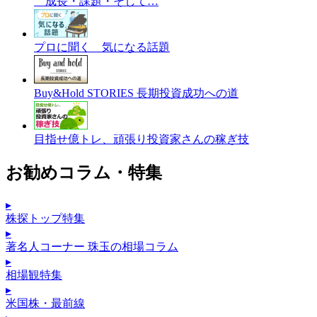
成長・課題・そして…
プロに聞く 気になる話題
Buy&Hold STORIES 長期投資成功への道
目指せ億トレ、頑張り投資家さんの稼ぎ技
お勧めコラム・特集
▸
株探トップ特集
▸
著名人コーナー 珠玉の相場コラム
▸
相場観特集
▸
米国株・最前線