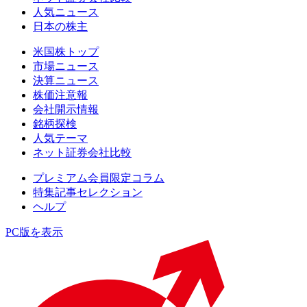
人気ニュース
日本の株主
米国株トップ
市場ニュース
決算ニュース
株価注意報
会社開示情報
銘柄探検
人気テーマ
ネット証券会社比較
プレミアム会員限定コラム
特集記事セレクション
ヘルプ
PC版を表示