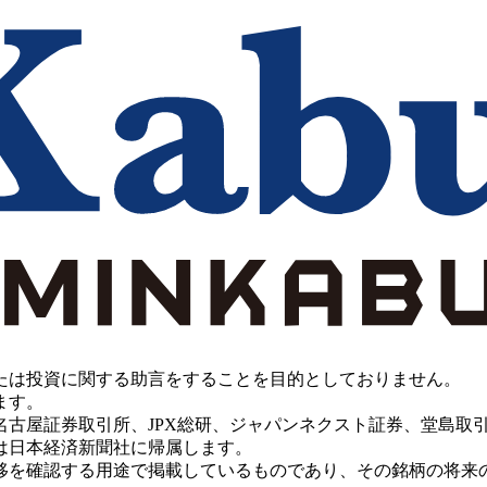
たは投資に関する助言をすることを目的としておりません。
ます。
PX総研、ジャパンネクスト証券、堂島取引所、China Investment 
は日本経済新聞社に帰属します。
移を確認する用途で掲載しているものであり、その銘柄の将来