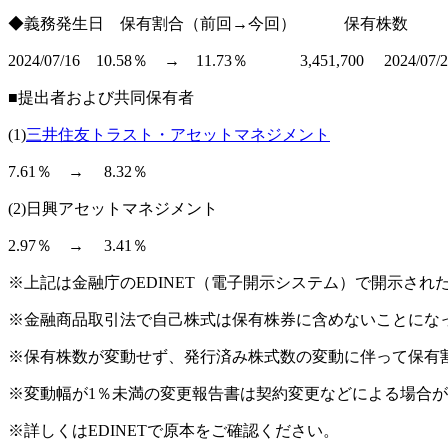
◆義務発生日 保有割合（前回→今回） 保有株数
2024/07/16 10.58％ → 11.73％ 3,451,700 2024/07/22
■提出者および共同保有者
(1)
三井住友トラスト・アセットマネジメント
7.61％ → 8.32％
(2)日興アセットマネジメント
2.97％ → 3.41％
※上記は金融庁のEDINET（電子開示システム）で開示さ
※金融商品取引法で自己株式は保有株券に含めないことにな
※保有株数が変動せず、発行済み株式数の変動に伴って保有
※変動幅が1％未満の変更報告書は契約変更などによる場合
※詳しくはEDINETで原本をご確認ください。