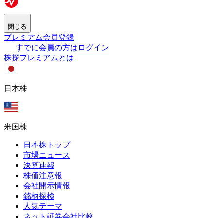
閉じる
プレミアム会員登録
すでに会員の方はログイン
株探プレミアムとは
日本株
米国株
日本株トップ
市場ニュース
決算速報
株価注意報
会社開示情報
銘柄探検
人気テーマ
ネット証券会社比較