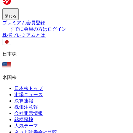
閉じる
プレミアム会員登録
すでに会員の方はログイン
株探プレミアムとは
日本株
米国株
日本株トップ
市場ニュース
決算速報
株価注意報
会社開示情報
銘柄探検
人気テーマ
ネット証券会社比較