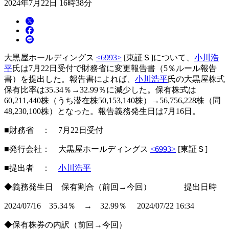
2024年7月22日 16時38分
大黒屋ホールディングス
<6993>
[東証Ｓ]について、
小川浩
平
氏は7月22日受付で財務省に変更報告書（5％ルール報告
書）を提出した。報告書によれば、
小川浩平
氏の大黒屋株式
保有比率は35.34％→32.99％に減少した。保有株式は
60,211,440株（うち潜在株50,153,140株）→56,756,228株（同
48,230,100株）となった。報告義務発生日は7月16日。
■財務省 ： 7月22日受付
■発行会社： 大黒屋ホールディングス
<6993>
[東証Ｓ]
■提出者 ：
小川浩平
◆義務発生日 保有割合（前回→今回） 提出日時
2024/07/16 35.34％ → 32.99％ 2024/07/22 16:34
◆保有株券の内訳（前回→今回）