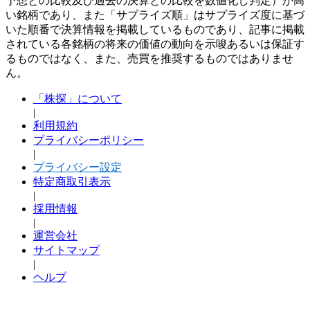
予想との比較及び過去の決算との比較を数値化し判定）が高
い銘柄であり、また「サプライズ順」はサプライズ度に基づ
いた順番で決算情報を掲載しているものであり、記事に掲載
されている各銘柄の将来の価値の動向を示唆あるいは保証す
るものではなく、また、売買を推奨するものではありませ
ん。
「株探」について
|
利用規約
プライバシーポリシー
|
プライバシー設定
特定商取引表示
|
採用情報
|
運営会社
サイトマップ
|
ヘルプ