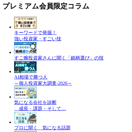
プレミアム会員限定コラム
キーワードで発掘！
強い投資家・すごい技
すご腕投資家さんに聞く「銘柄選び」の技
AI相場で勝つ人
～個人投資家大調査-2026～
気になる会社を診断
成長・課題・そして…
プロに聞く 気になる話題