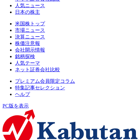
人気ニュース
日本の株主
米国株トップ
市場ニュース
決算ニュース
株価注意報
会社開示情報
銘柄探検
人気テーマ
ネット証券会社比較
プレミアム会員限定コラム
特集記事セレクション
ヘルプ
PC版を表示