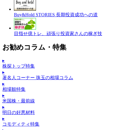
Buy&Hold STORIES 長期投資成功への道
目指せ億トレ、頑張り投資家さんの稼ぎ技
お勧めコラム・特集
▸
株探トップ特集
▸
著名人コーナー 珠玉の相場コラム
▸
相場観特集
▸
米国株・最前線
▸
明日の好悪材料
▸
コモディティ特集