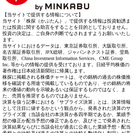
【当サイトで提供する情報について】
当サイト「株探（かぶたん）」で提供する情報は投資勧誘ま
たは投資に関する助言をすることを目的としておりません。
投資の決定は、ご自身の判断でなされますようお願いいたし
ます。
当サイトにおけるデータは、東京証券取引所、大阪取引所、
名古屋証券取引所、JPX総研、ジャパンネクスト証券、堂島
取引所、China Investment Information Services、CME Group
Inc. 等からの情報の提供を受けております。日経平均株価の
著作権は日本経済新聞社に帰属します。
株探に掲載される株価チャートは、その銘柄の過去の株価推
移を確認する用途で掲載しているものであり、その銘柄の将
来の価値の動向を示唆あるいは保証するものではなく、ま
た、売買を推奨するものではありません。
決算を扱う記事における「サプライズ決算」とは、決算情報
として注目に値するかという観点から、発表された決算のサ
プライズ度（当該会社の本決算か各四半期であるか、業績予
想の修正か配当予想の修正であるか、及びそこで発表された
決算結果ならびに当該会社が過去に公表した業績予想・配当