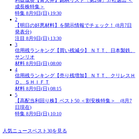
利益成長【青天井】銘柄リスト〔第2弾〕37社選出 ＜
成長株特集＞
特集
8月9日(日) 19:30
2
【明日の好悪材料】を開示情報でチェック！ (8月7日
発表分)
注目
8月9日(日) 13:30
3
信用残ランキング【買い残減少】 ＮＴＴ、日本製鉄、
サンリオ
材料
8月9日(日) 08:00
4
信用残ランキング【売り残増加】 ＮＴＴ、クリレスＨ
Ｄ、ＳＨＩＦＴ
材料
8月9日(日) 08:15
5
【高配当利回り株】ベスト50 ＜割安株特集＞ (8月7
日現在)
特集
8月9日(日) 10:10
人気ニュースベスト30を見る