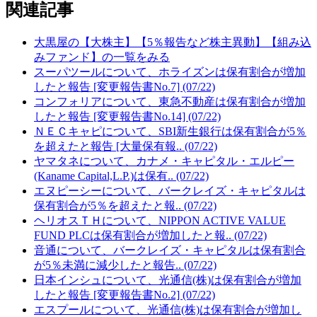
関連記事
大黒屋の【大株主】【5％報告など株主異動】【組み込
みファンド】の一覧をみる
スーパツールについて、ホライズンは保有割合が増加
したと報告 [変更報告書No.7] (07/22)
コンフォリアについて、東急不動産は保有割合が増加
したと報告 [変更報告書No.14] (07/22)
ＮＥＣキャピについて、SBI新生銀行は保有割合が5％
を超えたと報告 [大量保有報.. (07/22)
ヤマタネについて、カナメ・キャピタル・エルピー
(Kaname Capital,L.P.)は保有.. (07/22)
エヌピーシーについて、バークレイズ・キャピタルは
保有割合が5％を超えたと報.. (07/22)
ヘリオスＴＨについて、NIPPON ACTIVE VALUE
FUND PLCは保有割合が増加したと報.. (07/22)
音通について、バークレイズ・キャピタルは保有割合
が5％未満に減少したと報告.. (07/22)
日本インシュについて、光通信(株)は保有割合が増加
したと報告 [変更報告書No.2] (07/22)
エスプールについて、光通信(株)は保有割合が増加し