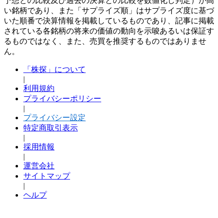
予想との比較及び過去の決算との比較を数値化し判定）が高
い銘柄であり、また「サプライズ順」はサプライズ度に基づ
いた順番で決算情報を掲載しているものであり、記事に掲載
されている各銘柄の将来の価値の動向を示唆あるいは保証す
るものではなく、また、売買を推奨するものではありませ
ん。
「株探」について
|
利用規約
プライバシーポリシー
|
プライバシー設定
特定商取引表示
|
採用情報
|
運営会社
サイトマップ
|
ヘルプ