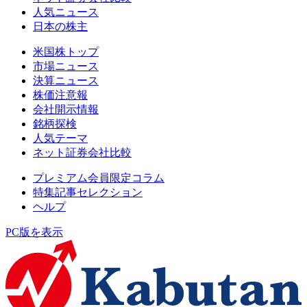
人気ニュース
日本の株主
米国株トップ
市場ニュース
決算ニュース
株価注意報
会社開示情報
銘柄探検
人気テーマ
ネット証券会社比較
プレミアム会員限定コラム
特集記事セレクション
ヘルプ
PC版を表示