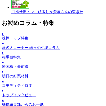
目指せ億トレ、頑張り投資家さんの稼ぎ技
お勧めコラム・特集
▸
株探トップ特集
▸
著名人コーナー 珠玉の相場コラム
▸
相場観特集
▸
米国株・最前線
▸
明日の好悪材料
▸
コモディティ特集
▸
トップインタビュー
▸
株探編集部からのお手紙