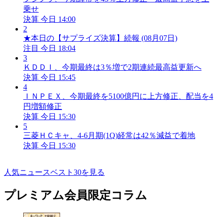
乗せ
決算
今日 14:00
2
★本日の【サプライズ決算】続報 (08月07日)
注目
今日 18:04
3
ＫＤＤＩ、今期最終は3％増で2期連続最高益更新へ
決算
今日 15:45
4
ＩＮＰＥＸ、今期最終を5100億円に上方修正、配当を4
円増額修正
決算
今日 15:30
5
三菱ＨＣキャ、4-6月期(1Q)経常は42％減益で着地
決算
今日 15:30
人気ニュースベスト30を見る
プレミアム会員限定コラム