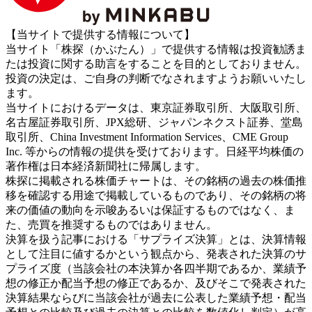
【当サイトで提供する情報について】
当サイト「株探（かぶたん）」で提供する情報は投資勧誘ま
たは投資に関する助言をすることを目的としておりません。
投資の決定は、ご自身の判断でなされますようお願いいたし
ます。
当サイトにおけるデータは、東京証券取引所、大阪取引所、
名古屋証券取引所、JPX総研、ジャパンネクスト証券、堂島
取引所、China Investment Information Services、CME Group
Inc. 等からの情報の提供を受けております。日経平均株価の
著作権は日本経済新聞社に帰属します。
株探に掲載される株価チャートは、その銘柄の過去の株価推
移を確認する用途で掲載しているものであり、その銘柄の将
来の価値の動向を示唆あるいは保証するものではなく、ま
た、売買を推奨するものではありません。
決算を扱う記事における「サプライズ決算」とは、決算情報
として注目に値するかという観点から、発表された決算のサ
プライズ度（当該会社の本決算か各四半期であるか、業績予
想の修正か配当予想の修正であるか、及びそこで発表された
決算結果ならびに当該会社が過去に公表した業績予想・配当