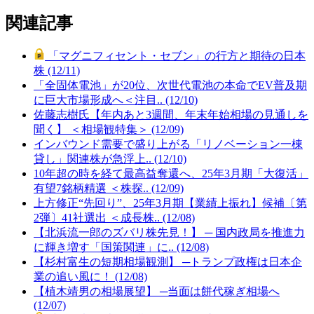
関連記事
「マグニフィセント・セブン」の行方と期待の日本
株 (12/11)
「全固体電池」が20位、次世代電池の本命でEV普及期
に巨大市場形成へ＜注目.. (12/10)
佐藤志樹氏【年内あと3週間、年末年始相場の見通しを
聞く】 ＜相場観特集＞ (12/09)
インバウンド需要で盛り上がる「リノベーション一棟
貸し」関連株が急浮上.. (12/10)
10年超の時を経て最高益奪還へ、25年3月期「大復活」
有望7銘柄精選 ＜株探.. (12/09)
上方修正“先回り”、25年3月期【業績上振れ】候補〔第
2弾〕41社選出 ＜成長株.. (12/08)
【北浜流一郎のズバリ株先見！】 ─ 国内政局を推進力
に輝き増す「国策関連」に.. (12/08)
【杉村富生の短期相場観測】 ─トランプ政権は日本企
業の追い風に！ (12/08)
【植木靖男の相場展望】 ─当面は餅代稼ぎ相場へ
(12/07)