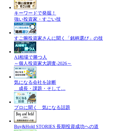
キーワードで発掘！
強い投資家・すごい技
すご腕投資家さんに聞く「銘柄選び」の技
AI相場で勝つ人
～個人投資家大調査-2026～
気になる会社を診断
成長・課題・そして…
プロに聞く 気になる話題
Buy&Hold STORIES 長期投資成功への道