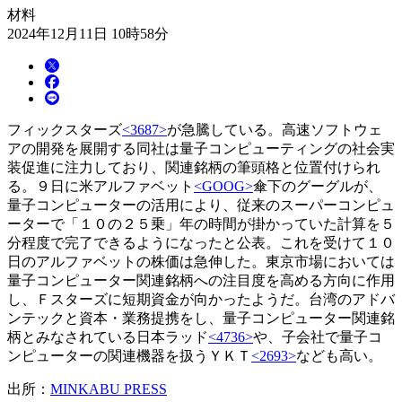
材料
2024年12月11日 10時58分
フィックスターズ
<3687>
が急騰している。高速ソフトウェ
アの開発を展開する同社は量子コンピューティングの社会実
装促進に注力しており、関連銘柄の筆頭格と位置付けられ
る。９日に米アルファベット
<GOOG>
傘下のグーグルが、
量子コンピューターの活用により、従来のスーパーコンピュ
ーターで「１０の２５乗」年の時間が掛かっていた計算を５
分程度で完了できるようになったと公表。これを受けて１０
日のアルファベットの株価は急伸した。東京市場においては
量子コンピューター関連銘柄への注目度を高める方向に作用
し、Ｆスターズに短期資金が向かったようだ。台湾のアドバ
ンテックと資本・業務提携をし、量子コンピューター関連銘
柄とみなされている日本ラッド
<4736>
や、子会社で量子コ
ンピューターの関連機器を扱うＹＫＴ
<2693>
なども高い。
出所：
MINKABU PRESS