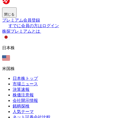
閉じる
プレミアム会員登録
すでに会員の方はログイン
株探プレミアムとは
日本株
米国株
日本株トップ
市場ニュース
決算速報
株価注意報
会社開示情報
銘柄探検
人気テーマ
ネット証券会社比較