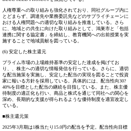
人権尊重への取り組みも強化されており、同社グループ内に
とどまらず、調達先や業務委託先などのサプライチェーンに
おける人権問題への適切な取り組みを推進している。さら
に、地域との共生に向けた取り組みとして、鴻巣市と「包括
連携に関する協定書」を締結し、教育機関への出前授業を実
施することで地域貢献を図っている。
(6) 安定した株主還元
プライム市場の上場維持基準の安定した達成を掲げてお
り、、株主への適切な情報発信を行っている。さらに、適切
な配当施策を実施し、安定した配当の実現を図ることで投資
家に報いる方針を採用している。具体的には、配当性向30?
40%を目標とした配当の継続を目指している。また、株主優
待制度の適正化も行い、商品と株式を通じて同社への関心を
深め、長期的な支援が得られるような優待制度を適宜改定し
ている。
■株主還元策
2025年3月期は1株当たり15.0円の配当を予定。配当性向目標