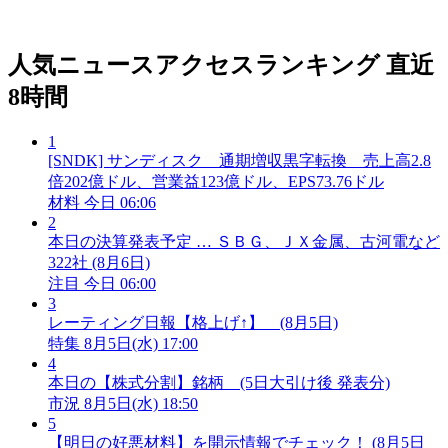
人気ニュースアクセスランキング
直近
8時間
1
[SNDK] サンディスク 通期増収黒字転換 売上高2.8
倍202億ドル、営業益123億ドル、EPS73.76ドル
材料
今日 06:06
2
本日の決算発表予定 … ＳＢＧ、ＪＸ金属、古河電など
322社 (8月6日)
注目
今日 06:00
3
レーティング日報【格上げ↑】 (8月5日)
特集
8月5日(水) 17:00
4
本日の【株式分割】銘柄 (5日大引け後 発表分)
市況
8月5日(水) 18:50
5
【明日の好悪材料】を開示情報でチェック！ (8月5日