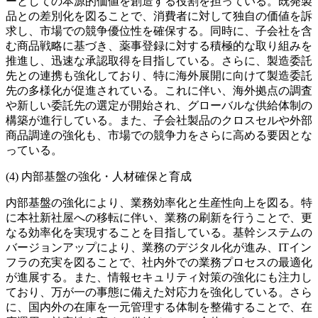
ーとしての本源的価値を創造する役割を担っている。既発製
品との差別化を図ることで、消費者に対して独自の価値を訴
求し、市場での競争優位性を確保する。同時に、子会社を含
む商品戦略に基づき、薬事登録に対する積極的な取り組みを
推進し、迅速な承認取得を目指している。さらに、製造委託
先との連携も強化しており、特に海外展開に向けて製造委託
先の多様化が促進されている。これに伴い、海外拠点の調査
や新しい委託先の選定が開始され、グローバルな供給体制の
構築が進行している。また、子会社製品のクロスセルや外部
商品調達の強化も、市場での競争力をさらに高める要因とな
っている。
(4) 内部基盤の強化・人材確保と育成
内部基盤の強化により、業務効率化と生産性向上を図る。特
に本社新社屋への移転に伴い、業務の刷新を行うことで、更
なる効率化を実現することを目指している。基幹システムの
バージョンアップにより、業務のデジタル化が進み、ITイン
フラの充実を図ることで、社内外での業務プロセスの最適化
が進展する。また、情報セキュリティ対策の強化にも注力し
ており、万が一の事態に備えた対応力を強化している。さら
に、国内外の在庫を一元管理する体制を整備することで、在