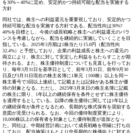
を30%～40%に定め、安定的かつ持続可能な配当を実施する
方針
同社では、株主への利益還元を重要視しており、安定的かつ
持続可能な配当を実施する方針である。配当性向は30%?
40%を目標とし、今後の成長戦略と株主への利益還元のバラ
ンスを考慮しながら、配当を継続的に実施していくことを目
指している。2025年3月期は1株当たり15.0円（配当性向
32.4%）と予想しており、企業の利益成長と株主への還元の
両立により、株主に対して安定した利益をもたらすことが期
待される。また、株主優待制度についても見直しを行ってお
り、毎年3月31日を基準日として、前年3月31日、前年9月30
日及び3月31日現在の株主名簿に1単元（100株）以上を同一
株主番号で3回以上連続して記載または記録がある株主が優
待の対象となる。ただし、2025年3月末日の株主名簿に記載
の株主に限り、1年以上の継続保有を条件とせずに株主優待
を適用するとしている。以降の株主優待に関しては1年以上
の継続保有が条件となるため、長期的な株式保有を奨励する
意図が見受けられる。なお、今回の優待制度変更により、
10,000株以上の保有者を対象とした優待制度が追加となっ
た。同社は、中期経営計画において成長戦略を明確に打ち出
しており、配当施策はもとより中長期的な株価向上に対する