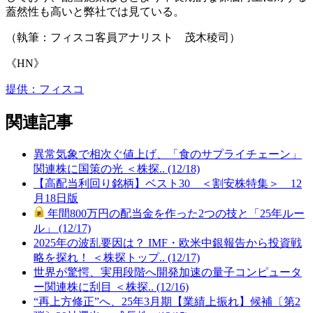
蓋然性も高いと弊社では見ている。
（執筆：フィスコ客員アナリスト 茂木稜司）
《HN》
提供：フィスコ
関連記事
異常気象で相次ぐ値上げ、「食のサプライチェーン」
関連株に国策の光 ＜株探.. (12/18)
【高配当利回り銘柄】ベスト30 ＜割安株特集＞ 12
月18日版
年間800万円の配当金を作った2つの技と「25年ルー
ル」 (12/17)
2025年の波乱要因は？ IMF・欧米中銀報告から投資戦
略を探れ！ ＜株探トップ.. (12/17)
世界が驚愕、実用段階へ開発加速の量子コンピュータ
ー関連株に刮目 ＜株探.. (12/16)
“再上方修正”へ、25年3月期【業績上振れ】候補〔第2