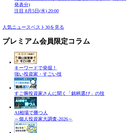
発表分)
注目
8月5日(水) 20:00
人気ニュースベスト30を見る
プレミアム会員限定コラム
キーワードで発掘！
強い投資家・すごい技
すご腕投資家さんに聞く「銘柄選び」の技
AI相場で勝つ人
～個人投資家大調査-2026～