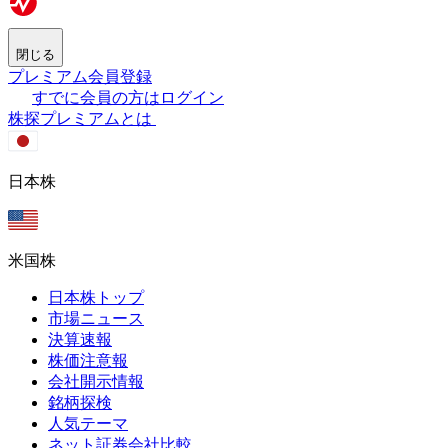
閉じる
プレミアム会員登録
すでに会員の方はログイン
株探プレミアムとは
日本株
米国株
日本株トップ
市場ニュース
決算速報
株価注意報
会社開示情報
銘柄探検
人気テーマ
ネット証券会社比較