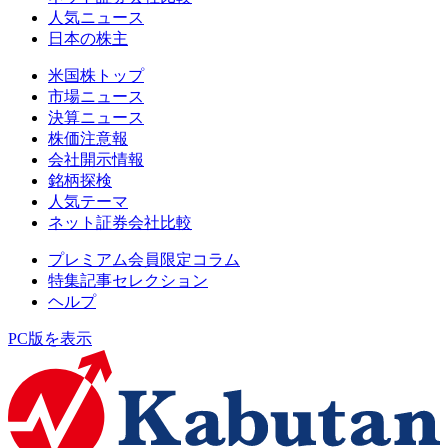
人気ニュース
日本の株主
米国株トップ
市場ニュース
決算ニュース
株価注意報
会社開示情報
銘柄探検
人気テーマ
ネット証券会社比較
プレミアム会員限定コラム
特集記事セレクション
ヘルプ
PC版を表示