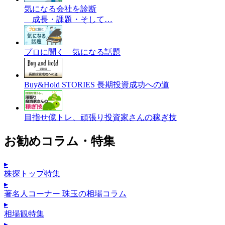
気になる会社を診断
成長・課題・そして…
プロに聞く 気になる話題
Buy&Hold STORIES 長期投資成功への道
目指せ億トレ、頑張り投資家さんの稼ぎ技
お勧めコラム・特集
▸
株探トップ特集
▸
著名人コーナー 珠玉の相場コラム
▸
相場観特集
▸