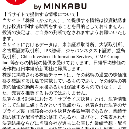
【当サイトで提供する情報について】
当サイト「株探（かぶたん）」で提供する情報は投資勧誘ま
たは投資に関する助言をすることを目的としておりません。
投資の決定は、ご自身の判断でなされますようお願いいたし
ます。
当サイトにおけるデータは、東京証券取引所、大阪取引所、
名古屋証券取引所、JPX総研、ジャパンネクスト証券、堂島
取引所、China Investment Information Services、CME Group
Inc. 等からの情報の提供を受けております。日経平均株価の
著作権は日本経済新聞社に帰属します。
株探に掲載される株価チャートは、その銘柄の過去の株価推
移を確認する用途で掲載しているものであり、その銘柄の将
来の価値の動向を示唆あるいは保証するものではなく、ま
た、売買を推奨するものではありません。
決算を扱う記事における「サプライズ決算」とは、決算情報
として注目に値するかという観点から、発表された決算のサ
プライズ度（当該会社の本決算か各四半期であるか、業績予
想の修正か配当予想の修正であるか、及びそこで発表された
決算結果ならびに当該会社が過去に公表した業績予想・配当