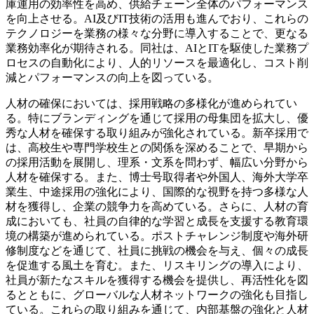
庫運用の効率性を高め、供給チェーン全体のパフォーマンス
を向上させる。AI及びIT技術の活用も進んでおり、これらの
テクノロジーを業務の様々な分野に導入することで、更なる
業務効率化が期待される。同社は、AIとITを駆使した業務プ
ロセスの自動化により、人的リソースを最適化し、コスト削
減とパフォーマンスの向上を図っている。
人材の確保においては、採用戦略の多様化が進められてい
る。特にブランディングを通じて採用の母集団を拡大し、優
秀な人材を確保する取り組みが強化されている。新卒採用で
は、高校生や専門学校生との関係を深めることで、早期から
の採用活動を展開し、理系・文系を問わず、幅広い分野から
人材を確保する。また、博士号取得者や外国人、海外大学卒
業生、中途採用の強化により、国際的な視野を持つ多様な人
材を獲得し、企業の競争力を高めている。さらに、人材の育
成においても、社員の自律的な学習と成長を支援する教育環
境の構築が進められている。ポストチャレンジ制度や海外研
修制度などを通じて、社員に挑戦の機会を与え、個々の成長
を促進する風土を育む。また、リスキリングの導入により、
社員が新たなスキルを獲得する機会を提供し、再活性化を図
るとともに、グローバルな人材ネットワークの強化も目指し
ている。これらの取り組みを通じて、内部基盤の強化と人材