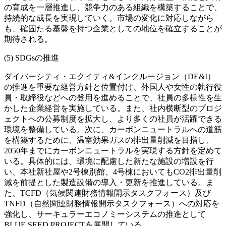
の育成を一層推進し、競争力のある組織を構築することで、
持続的な成長を実現していく。市場の変化に対応しながら
も、確固たる基盤を持つ企業としての地位を確立することが
期待される。
(5) SDGsの推進
ダイバーシティ・エクイティ&インクルージョン（DE&I）
の推進を重要な経営方針と位置付け、外国人や女性の執行役
員・取締役などへの登用を進めることで、社員の多様性を生
かした企業経営を実施している。また、社内横断型のプロジ
ェクトへの公募制度を拡大し、より多くの社員が活躍できる
環境を整備している。次に、カーボンニュートラルへの道筋
を構築するために、温室効果ガスの排出量削減を目指し、
2050年までにカーボンニュートラルを実現する方針を定めて
いる。具体的には、環境に配慮した新たな施設の増設を行
い、本社新社屋や2号棟別館、4号棟においてもCO2排出量削
減を前提とした製造設備の導入・更新を推進している。ま
た、TCFD（気候関連財務情報開示タスクフォース）及び
TNFD（自然関連財務情報開示タスクフォース）への対応を
強化し、サーキュラーエコノミーシステムの推進として
BLUE SEED PROJECTを展開している。