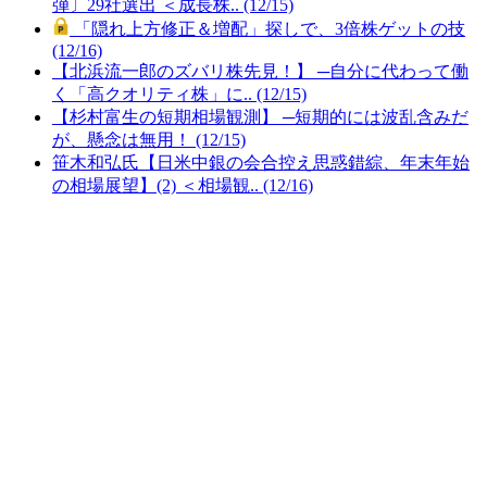
弾〕29社選出 ＜成長株.. (12/15)
「隠れ上方修正＆増配」探しで、3倍株ゲットの技
(12/16)
【北浜流一郎のズバリ株先見！】 ─自分に代わって働
く「高クオリティ株」に.. (12/15)
【杉村富生の短期相場観測】 ─短期的には波乱含みだ
が、懸念は無用！ (12/15)
笹木和弘氏【日米中銀の会合控え思惑錯綜、年末年始
の相場展望】(2) ＜相場観.. (12/16)