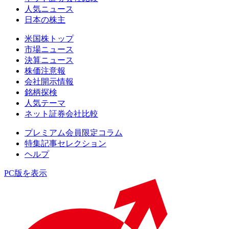
人気ニュース
日本の株主
米国株トップ
市場ニュース
決算ニュース
株価注意報
会社開示情報
銘柄探検
人気テーマ
ネット証券会社比較
プレミアム会員限定コラム
特集記事セレクション
ヘルプ
PC版を表示