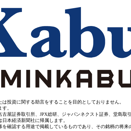
たは投資に関する助言をすることを目的としておりません。
ます。
PX総研、ジャパンネクスト証券、堂島取引所、China Investment 
は日本経済新聞社に帰属します。
移を確認する用途で掲載しているものであり、その銘柄の将来