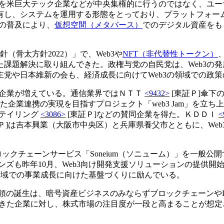
理を米巨大テック企業などが中央集権的に行うのではなく、ユ
有し、システムを運用する形態をとっており、プラットフォー
3の普及により、
仮想空間（メタバース）
でのデジタル資産をも
（骨太方針2022）」で、Web3や
NFT（非代替性トークン）
課題解決に取り組んできた。政権与党の自民党は、Web3の発
党や日本維新の会も、経済成長に向けてWeb3の領域での政
る企業が増えている。通信業界ではＮＴＴ
<9432>
[東証Ｐ]傘下
た企業連携の実現を目指すプロジェクト「web3 Jam」を立ち
リテイリング
<3086>
[東証Ｐ]などの賛同企業を得た。ＫＤＤＩ
<
Ｐ]は吉本興業（大阪市中央区）と兵庫県養父市とともに、We
ロックチェーンサービス「Soneium（ソニューム）」を一般公
ンズも昨年10月、Web3向け開発支援ソリューションの提供
3領域での事業成長に向けた基盤づくりに励んでいる。
領の誕生は、暗号資産ビジネスのみならずブロックチェーンやD
てきた企業に対し、株式市場の注目度が一段と高まることが想