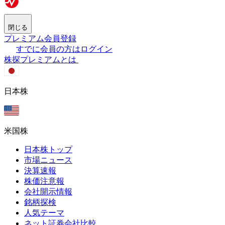
閉じる
プレミアム会員登録
すでに会員の方はログイン
株探プレミアムとは
日本株
米国株
日本株トップ
市場ニュース
決算速報
株価注意報
会社開示情報
銘柄探検
人気テーマ
ネット証券会社比較