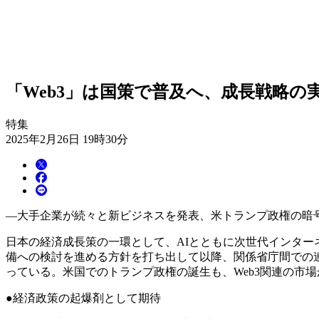
「Web3」は国策で普及へ、成長戦略の
特集
2025年2月26日 19時30分
―大手企業が続々と新ビジネスを発表、米トランプ政権の暗
日本の経済成長策の一環として、AIとともに次世代インターネ
備への検討を進める方針を打ち出して以降、関係省庁間での連
っている。米国でのトランプ政権の誕生も、Web3関連の市
●経済政策の起爆剤として期待