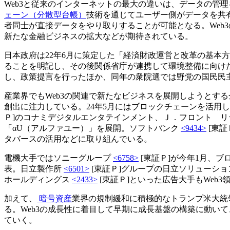
Web3と従来のインターネットの最大の違いは、データの管
ェーン（分散型台帳）
技術を通じてユーザー側がデータを共
者同士が直接データをやり取りすることが可能となる。Web
新たな金融ビジネスの拡大などが期待されている。
日本政府は22年6月に策定した「経済財政運営と改革の基本方針
ることを明記し、その後関係省庁が連携して環境整備に向けた
し、政策提言を行ったほか、同年の衆院選では野党の国民民主
産業界でもWeb3の関連で新たなビジネスを展開しようとす
創出に注力している。24年5月にはブロックチェーンを活用し
Ｐ]のコナミデジタルエンタテインメント、Ｊ．フロント 
「αU（アルファユー）」を展開。ソフトバンク
<9434>
[東証
タバースの活用などに取り組んでいる。
電機大手ではソニーグループ
<6758>
[東証Ｐ]が今年1月、ブ
表。日立製作所
<6501>
[東証Ｐ]グループの日立ソリューショ
ホールディングス
<2433>
[東証Ｐ]といった広告大手もWeb
加えて、
暗号資産
業界の規制緩和に積極的なトランプ米大統
る。Web3の成長性に着目して早期に成長基盤の構築に動い
ていく。