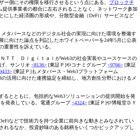
ーザー側にその権限を移行させるという点にある。
ブロックチ
ム提供事業者の都合に左右されることなく、ネットワーク参加
とにした経済圏の形成や、分散型金融（DeFi）サービスなど
、メタバースなどのデジタル社会の実現に向けた環境を整備す
展に向けた論点を列記したホワイトペーパーを24年5月に公表
策の重要性を訴えている。
のＮＴＴ ＤｉｇｉｔａｌがWeb3の社会実装やユースケースの
上げ、サンリオ
<8136>
[東証Ｐ]やコナミグループ
<9766>
[東証
9433>
[東証Ｐ]もメタバース・Web3プラットフォーム
b3の活用に向けた連携協定を締結し、地方創生分野におけるメ
開するとともに、包括的なWeb3ソリューションの提供開始を発
開始を発表している。電通グループ
<4324>
[東証Ｐ]や博報堂ＤＹ
eFiなどで技術力を持つ企業に前向きな動きとみなされてい
定されるなか、投資妙味のある銘柄をいくつかピックアップし