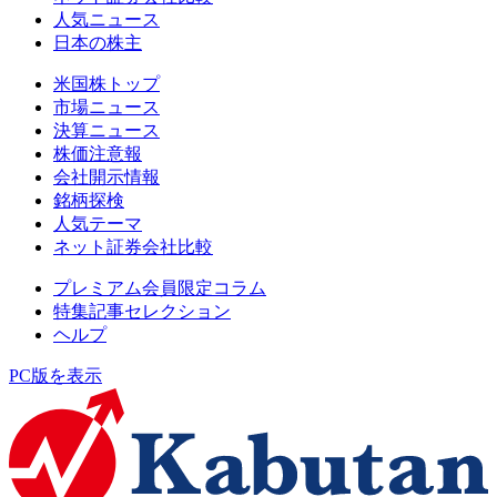
人気ニュース
日本の株主
米国株トップ
市場ニュース
決算ニュース
株価注意報
会社開示情報
銘柄探検
人気テーマ
ネット証券会社比較
プレミアム会員限定コラム
特集記事セレクション
ヘルプ
PC版を表示