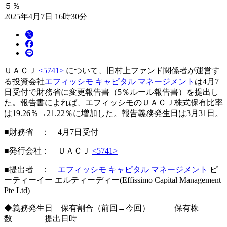
５％
2025年4月7日 16時30分
ＵＡＣＪ
<5741>
について、旧村上ファンド関係者が運営す
る投資会社
エフィッシモ キャピタル マネージメント
は4月7
日受付で財務省に変更報告書（5％ルール報告書）を提出し
た。報告書によれば、エフィッシモのＵＡＣＪ株式保有比率
は19.26％→21.22％に増加した。報告義務発生日は3月31日。
■財務省 ： 4月7日受付
■発行会社： ＵＡＣＪ
<5741>
■提出者 ：
エフィッシモ キャピタル マネージメント
ピ
ーティーイー エルティーディー(Effissimo Capital Management
Pte Ltd)
◆義務発生日 保有割合（前回→今回） 保有株
数 提出日時