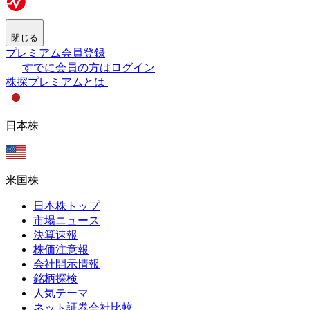
閉じる
プレミアム会員登録
すでに会員の方はログイン
株探プレミアムとは
日本株
米国株
日本株トップ
市場ニュース
決算速報
株価注意報
会社開示情報
銘柄探検
人気テーマ
ネット証券会社比較