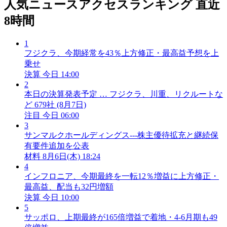
人気ニュースアクセスランキング
直近
8時間
1
フジクラ、今期経常を43％上方修正・最高益予想を上
乗せ
決算
今日 14:00
2
本日の決算発表予定 … フジクラ、川重、リクルートな
ど 679社 (8月7日)
注目
今日 06:00
3
サンマルクホールディングス---株主優待拡充と継続保
有要件追加を公表
材料
8月6日(木) 18:24
4
インフロニア、今期最終を一転12％増益に上方修正・
最高益、配当も32円増額
決算
今日 10:00
5
サッポロ、上期最終が165倍増益で着地・4-6月期も49