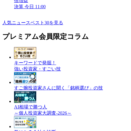
倍増益
決算
今日 11:00
人気ニュースベスト30を見る
プレミアム会員限定コラム
キーワードで発掘！
強い投資家・すごい技
すご腕投資家さんに聞く「銘柄選び」の技
AI相場で勝つ人
～個人投資家大調査-2026～