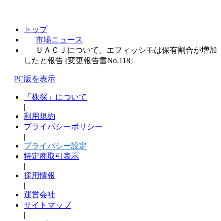
トップ
市場ニュース
ＵＡＣＪについて、エフィッシモは保有割合が増加
したと報告 [変更報告書No.118]
PC版を表示
「株探」について
|
利用規約
プライバシーポリシー
|
プライバシー設定
特定商取引表示
|
採用情報
|
運営会社
サイトマップ
|