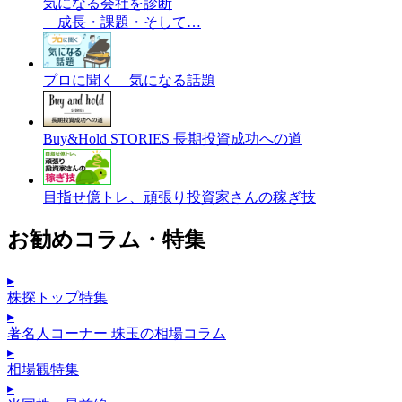
気になる会社を診断
成長・課題・そして…
プロに聞く 気になる話題
Buy&Hold STORIES 長期投資成功への道
目指せ億トレ、頑張り投資家さんの稼ぎ技
お勧めコラム・特集
▸
株探トップ特集
▸
著名人コーナー 珠玉の相場コラム
▸
相場観特集
▸