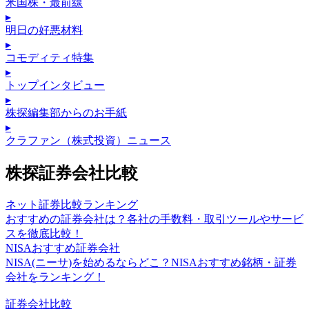
米国株・最前線
▸
明日の好悪材料
▸
コモディティ特集
▸
トップインタビュー
▸
株探編集部からのお手紙
▸
クラファン（株式投資）ニュース
株探証券会社比較
ネット証券比較ランキング
おすすめの証券会社は？各社の手数料・取引ツールやサービ
スを徹底比較！
NISAおすすめ証券会社
NISA(ニーサ)を始めるならどこ？NISAおすすめ銘柄・証券
会社をランキング！
証券会社比較