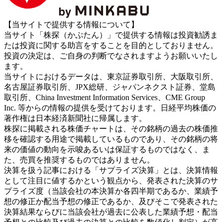
【当サイトで提供する情報について】
当サイト「株探（かぶたん）」で提供する情報は投資勧誘ま
たは投資に関する助言をすることを目的としておりません。
投資の決定は、ご自身の判断でなされますようお願いいたし
ます。
当サイトにおけるデータは、東京証券取引所、大阪取引所、
名古屋証券取引所、JPX総研、ジャパンネクスト証券、堂島
取引所、China Investment Information Services、CME Group
Inc. 等からの情報の提供を受けております。日経平均株価の
著作権は日本経済新聞社に帰属します。
株探に掲載される株価チャートは、その銘柄の過去の株価推
移を確認する用途で掲載しているものであり、その銘柄の将
来の価値の動向を示唆あるいは保証するものではなく、ま
た、売買を推奨するものではありません。
決算を扱う記事における「サプライズ決算」とは、決算情報
として注目に値するかという観点から、発表された決算のサ
プライズ度（当該会社の本決算か各四半期であるか、業績予
想の修正か配当予想の修正であるか、及びそこで発表された
決算結果ならびに当該会社が過去に公表した業績予想・配当