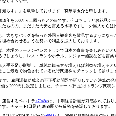
となりそうです。
井知らず』」を執筆しております、有限亭玉介と申します。
た2019年を500万人上回ったとの事です。今はちょうどお花
れたものの、まだまだ円安と言える水準ですし、外国人からは
も、大きなバッグを持った外国人観光客を散見するようになっ
を埋め合わせるような勢いで利益を拡大しております。
ば、本場のラーメンやレストランで日本の食事を楽しみたいと
るでしょうし、レストランやホテル、レジャー施設なども言葉
る人手不足が影響し、単純に観光客が増えれば利益が増えると
はここ最近で物色されている旅行関連株をチェックして参りま
です。雇用調整助成金の不正受給問題で延期していた決算の発
価を2000円に設定しました。チャート(日足)はトランプ関
ト運営するベルトラ
<7048>
は、中期経営計画が好感されており
です。チャート(日足)も底値圏から反発を確認しております。
NATOUR JAPAN
<6561>
も、25年12月期は業績好調な