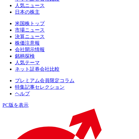
人気ニュース
日本の株主
米国株トップ
市場ニュース
決算ニュース
株価注意報
会社開示情報
銘柄探検
人気テーマ
ネット証券会社比較
プレミアム会員限定コラム
特集記事セレクション
ヘルプ
PC版を表示