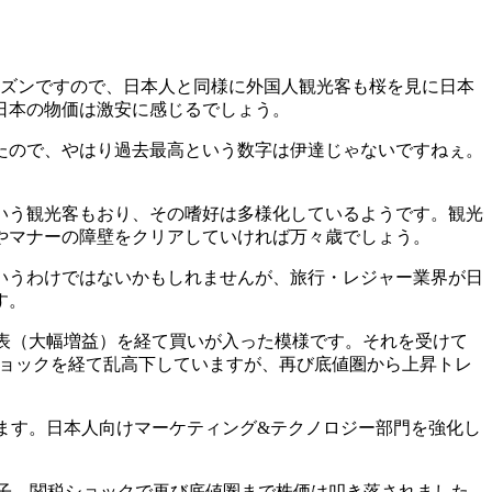
見シーズンですので、日本人と同様に外国人観光客も桜を見に日本
日本の物価は激安に感じるでしょう。
たので、やはり過去最高という数字は伊達じゃないですねぇ。
いう観光客もおり、その嗜好は多様化しているようです。観光
やマナーの障壁をクリアしていければ万々歳でしょう。
いうわけではないかもしれませんが、旅行・レジャー業界が日
す。
表（大幅増益）を経て買いが入った模様です。それを受けて
税ショックを経て乱高下していますが、再び底値圏から上昇トレ
ます。日本人向けマーケティング&テクノロジー部門を強化し
様子。関税ショックで再び底値圏まで株価は叩き落されました