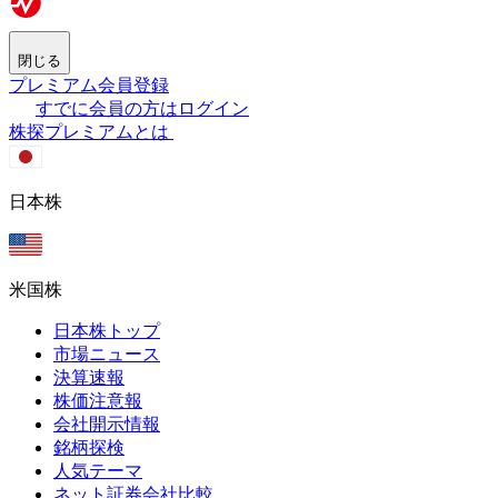
閉じる
プレミアム会員登録
すでに会員の方はログイン
株探プレミアムとは
日本株
米国株
日本株トップ
市場ニュース
決算速報
株価注意報
会社開示情報
銘柄探検
人気テーマ
ネット証券会社比較