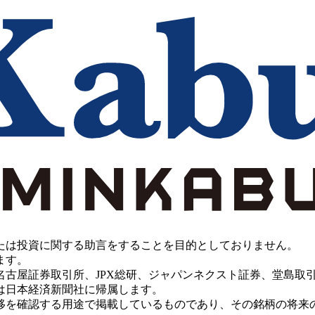
たは投資に関する助言をすることを目的としておりません。
ます。
PX総研、ジャパンネクスト証券、堂島取引所、China Investment 
は日本経済新聞社に帰属します。
移を確認する用途で掲載しているものであり、その銘柄の将来