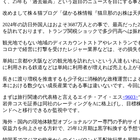
く、25年も「過去最高」という題目のニュースを目にする事
改めまして株＆猫ブログ「儲かる株情報『猫旦那のお株は天
2024年の訪日外国人はおよそ3687万人との事で、最高だっ
を訪れております。トランプ関税ショックで多少円高へは振
観光地でもない地域のディスカウントストアやレストランで
コロナで経営に打撃を受けたレジャー業界などは、その損失
単純に京都や大阪などの観光地を訪れたいという人達もいれ
に利用される鉄道などは単純に利用者が増えれば売上も上が
長きに渡り増税を推進するも少子化に消極的な政権運営によ
本における数少ない成長産業である事は違いないです。今回
まずは旅行関連の代表格と言えるエイチ・アイ・エス
<9603>
岩井コスモ証券は同社のレーティングをAに格上げし、目標株
ンドへと移行できるか監視中です。
海外・国内の現地体験型オプショナルツアー専門の予約サイ
収益力を向上させる方針で、25年12月期は黒字転換する予想
韓国系でアジアや欧米からのインバウンド手配旅行業を展開するHA