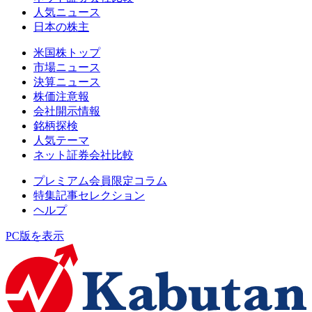
人気ニュース
日本の株主
米国株トップ
市場ニュース
決算ニュース
株価注意報
会社開示情報
銘柄探検
人気テーマ
ネット証券会社比較
プレミアム会員限定コラム
特集記事セレクション
ヘルプ
PC版を表示