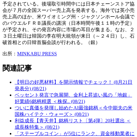
予定されている。後場取引時間中には日本チェーンストア協
会が７月の全国スーパー売上高を発表する。海外では英小売
売上高のほか、米ワイオミング州・ジャクソンホール会議で
のパウエルＦＲＢ議長の講演（日本時間午後１１時の予定）
が予定され、その発言内容に市場の耳目が集まる。なお、２
３日土曜日は韓国の李在明大統領が来日（～２４日）し、石
破首相との日韓首脳会談が行われる。（銀）
出所：
MINKABU PRESS
関連記事
【明日の好悪材料】を開示情報でチェック！ (8月21日
発表分) (08/21)
ベッセント発言で急展開、金利上昇追い風の「地銀」
好業績6銘柄精選 ＜株探.. (08/21)
ついに真価を発揮し始めたAI最強銘柄＜今中能夫の米
国株ハイテク・ウォーズ＞ (08/21)
利益成長【青天井】銘柄リスト〔第4弾〕20社選出 ＜
成長株特集＞ (08/21)
「ステーブルコイン」が5位にランク、資金移動業者に