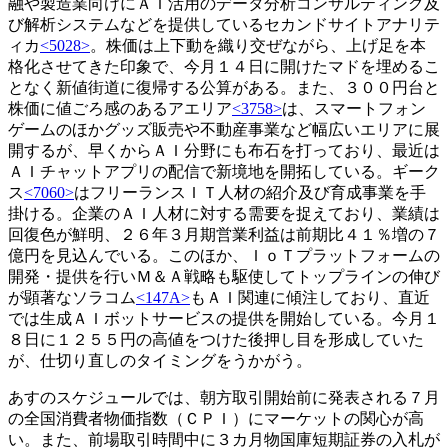
融や製造業向けにＡＩ活用のデータ分析コンサルティング及
び解析システムなどを提供しているセカンドサイトアナリテ
ィカ
<5028>
。株価は上下動を織り交ぜながら、上げ足を本
格化させてきた印象で、今月１４日に開けたマドを埋めるこ
となく新値街道に復帰する公算がある。また、３００円台と
株価に値ごろ感のあるアエリア
<3758>
は、スマートフォン
ゲームのほかグッズ販売や不動産事業など幅広いエリアに展
開するが、早くからＡＩ分野にも布石を打っており、最近は
ＡＩチャットアプリの配信で新境地を開拓している。ギーク
ス
<7060>
はフリーランスＩＴ人材の紹介及び育成事業を手
掛ける。企業のＡＩ人材に対する需要を捉えており、業績は
回復色が鮮明、２６年３月期営業利益は前期比４１％増の７
億円を見込んでいる。このほか、ＩｏＴプラットフォームの
開発・提供を行いＭ＆Ａ戦略も駆使してトップラインの伸び
が顕著なソラコム
<147A>
もＡＩ関連に傾注しており、直近
では生成ＡＩボットサービスの提供を開始している。今月１
８日に１２５５円の高値をつけた後押し目を形成していた
が、仕切り直しのタイミングをうかがう。
あすのスケジュールでは、朝方取引開始前に発表される７月
の全国消費者物価指数（ＣＰＩ）にマーケットの関心が高
い。また、前場取引時間中に３カ月物国庫短期証券の入札が