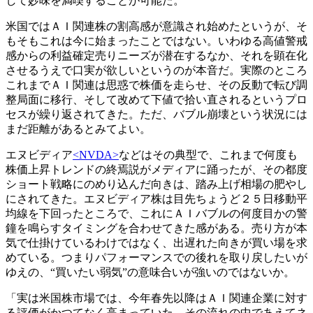
して妙味を満喫することが可能だ。
米国ではＡＩ関連株の割高感が意識され始めたというが、そ
もそもこれは今に始まったことではない。いわゆる高値警戒
感からの利益確定売りニーズが潜在するなか、それを顕在化
させるうえで口実が欲しいというのが本音だ。実際のところ
これまでＡＩ関連は思惑で株価を走らせ、その反動で転び調
整局面に移行、そして改めて下値で拾い直されるというプロ
セスが繰り返されてきた。ただ、バブル崩壊という状況には
まだ距離があるとみてよい。
エヌビディア
<NVDA>
などはその典型で、これまで何度も
株価上昇トレンドの終焉説がメディアに踊ったが、その都度
ショート戦略にのめり込んだ向きは、踏み上げ相場の肥やし
にされてきた。エヌビディア株は目先ちょうど２５日移動平
均線を下回ったところで、これにＡＩバブルの何度目かの警
鐘を鳴らすタイミングを合わせてきた感がある。売り方が本
気で仕掛けているわけではなく、出遅れた向きが買い場を求
めている。つまりパフォーマンスでの後れを取り戻したいが
ゆえの、“買いたい弱気”の意味合いが強いのではないか。
「実は米国株市場では、今年春先以降はＡＩ関連企業に対す
る評価がかつてなく高まっていた。その流れの中であえてネ