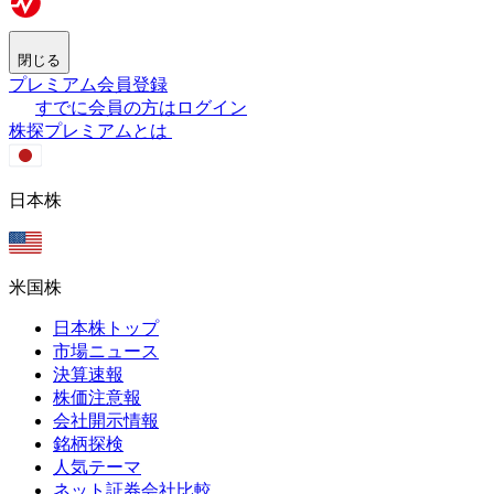
閉じる
プレミアム会員登録
すでに会員の方はログイン
株探プレミアムとは
日本株
米国株
日本株トップ
市場ニュース
決算速報
株価注意報
会社開示情報
銘柄探検
人気テーマ
ネット証券会社比較