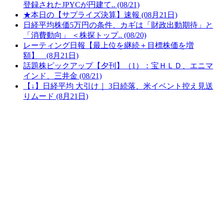
登録されたJPYCが円建て.. (08/21)
★本日の【サプライズ決算】速報 (08月21日)
日経平均株価5万円の条件、カギは「財政出動期待」と
「消費動向」 ＜株探トップ.. (08/20)
レーティング日報【最上位を継続＋目標株価を増
額】 (8月21日)
話題株ピックアップ【夕刊】（1）：宝ＨＬＤ、エニマ
インド、三井金 (08/21)
【↓】日経平均 大引け｜ 3日続落、米イベント控え見送
りムード (8月21日)