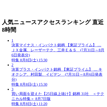
人気ニュースアクセスランキング
直近
8時間
1
決算マイナス・インパクト銘柄 【東証プライム】 …
ＪＸ金属、レーザーテク、三井Ｅ＆Ｓ (7月31日～8月
6日発表分)
特集
8月8日(土) 15:30
2
決算プラス・インパクト銘柄 【東証プライム】 … キ
オクシア、村田製、イビデン (7月31日～8月6日発表
分)
特集
8月8日(土) 15:30
3
買い局面を迎えた【25日線上抜け】銘柄 31社 ＜テク
ニカル特集＞ 8月7日版
特集
8月8日(土) 11:20