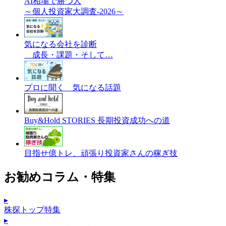
AI相場で勝つ人
～個人投資家大調査-2026～
気になる会社を診断
成長・課題・そして…
プロに聞く 気になる話題
Buy&Hold STORIES 長期投資成功への道
目指せ億トレ、頑張り投資家さんの稼ぎ技
お勧めコラム・特集
▸
株探トップ特集
▸