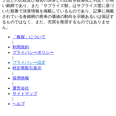
予想との比較及び過去の決算との比較を数値化し判定）が高
い銘柄であり、また「サプライズ順」はサプライズ度に基づ
いた順番で決算情報を掲載しているものであり、記事に掲載
されている各銘柄の将来の価値の動向を示唆あるいは保証す
るものではなく、また、売買を推奨するものではありませ
ん。
「株探」について
|
利用規約
プライバシーポリシー
|
プライバシー設定
特定商取引表示
|
採用情報
|
運営会社
サイトマップ
|
ヘルプ