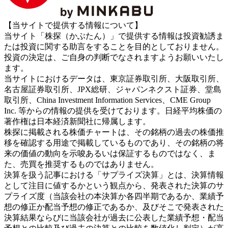
【当サイトで提供する情報について】
当サイト「株探（かぶたん）」で提供する情報は投資勧誘ま
たは投資に関する助言をすることを目的としておりません。
投資の決定は、ご自身の判断でなされますようお願いいたし
ます。
当サイトにおけるデータは、東京証券取引所、大阪取引所、
名古屋証券取引所、JPX総研、ジャパンネクスト証券、堂島
取引所、China Investment Information Services、CME Group
Inc. 等からの情報の提供を受けております。日経平均株価の
著作権は日本経済新聞社に帰属します。
株探に掲載される株価チャートは、その銘柄の過去の株価推
移を確認する用途で掲載しているものであり、その銘柄の将
来の価値の動向を示唆あるいは保証するものではなく、ま
た、売買を推奨するものではありません。
決算を扱う記事における「サプライズ決算」とは、決算情報
として注目に値するかという観点から、発表された決算のサ
プライズ度（当該会社の本決算か各四半期であるか、業績予
想の修正か配当予想の修正であるか、及びそこで発表された
決算結果ならびに当該会社が過去に公表した業績予想・配当