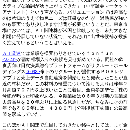
ガティブな論調が湧き上がってきた」（中堅証券マーケット
アナリスト）という声がある。バリュエーションでは割高な
のは承知のうえで物色ニーズは旺盛なのだが、過熱感が強い
のも事実であり少し冷ます期間が必要ということだ。東京市
場においては、ＡＩ関連株が米国と比較しても、未だ大きな
相場に発展していない状況で、それだけに出世株候補が数多
く控えているということはいえる。
ＡＩ関連
では業績を様変わりさせているｆｏｎｆｕｎ
<2323>
が需給相場入りの兆候を見せ始めている。同社の飲
食店向け日次決算総合プラットフォームがリクルートホール
ディングス
<6098>
傘下のリクルートが提供するＰＯＳレジ
アプリと売上データ自動連携を開始したと発表したことが直
近の材料だが、この材料の軽重について論じるよりは昨年２
月高値７２７円を上抜いたことに着目。全員参加型仕手株の
号砲が鳴った印象がある。今期業績は０６年３月期の営業過
去最高益を２０年ぶりに上回る見通しだが、ちなみにその前
年である０５年には、４３８０円（分割後修正株価）の最高
値を形成していた。
このほかＡＩ関連で注目しておきたい銘柄としては、まず金