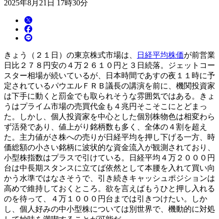
2025年8月21日 17時30分
きょう（２１日）の東京株式市場は、
日経平均株価
が前営業
日比２７８円安の４万２６１０円と３日続落。ジェットコー
スター相場が続いているが、日本時間であすの夜１１時に予
定されているパウエルＦＲＢ議長の講演を前に、機関投資家
は下手に動くと罰金でも取られそうな雰囲気ではある。きょ
うはプライム市場の売買代金も４兆円そこそこにとどまっ
た。しかし、個人投資家を中心とした個別株物色は相変わら
ず活発であり、値上がり銘柄数も多く、全体の４割を超え
た。主力値がさ株への売りが日経平均を押し下げる一方、時
価総額の小さい銘柄に波状的な資金流入が観測されており、
小型株指数はプラスで引けている。日経平均４万２０００円
台は中長期スタンスに立てば依然として本腰を入れて買い向
かう水準ではなさそうで、引き続きキャッシュポジションは
高めで維持しておくところ。欲を言えばもうひと押し入れる
のを待って、４万１０００円台までは引きつけたい。しか
し、個人好みの中小型株については別世界で、機動的に対処