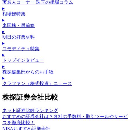
著名人コーナー 珠玉の相場コラム
▸
相場観特集
▸
米国株・最前線
▸
明日の好悪材料
▸
コモディティ特集
▸
トップインタビュー
▸
株探編集部からのお手紙
▸
クラファン（株式投資）ニュース
株探証券会社比較
ネット証券比較ランキング
おすすめの証券会社は？各社の手数料・取引ツールやサービ
スを徹底比較！
NISAおすすめ証券会社