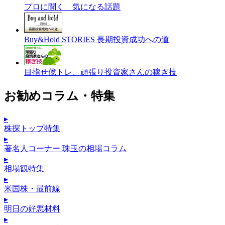
プロに聞く 気になる話題
Buy&Hold STORIES 長期投資成功への道
目指せ億トレ、頑張り投資家さんの稼ぎ技
お勧めコラム・特集
▸
株探トップ特集
▸
著名人コーナー 珠玉の相場コラム
▸
相場観特集
▸
米国株・最前線
▸
明日の好悪材料
▸