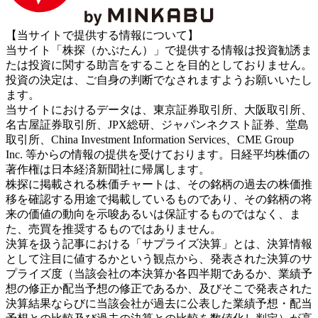
【当サイトで提供する情報について】
当サイト「株探（かぶたん）」で提供する情報は投資勧誘ま
たは投資に関する助言をすることを目的としておりません。
投資の決定は、ご自身の判断でなされますようお願いいたし
ます。
当サイトにおけるデータは、東京証券取引所、大阪取引所、
名古屋証券取引所、JPX総研、ジャパンネクスト証券、堂島
取引所、China Investment Information Services、CME Group
Inc. 等からの情報の提供を受けております。日経平均株価の
著作権は日本経済新聞社に帰属します。
株探に掲載される株価チャートは、その銘柄の過去の株価推
移を確認する用途で掲載しているものであり、その銘柄の将
来の価値の動向を示唆あるいは保証するものではなく、ま
た、売買を推奨するものではありません。
決算を扱う記事における「サプライズ決算」とは、決算情報
として注目に値するかという観点から、発表された決算のサ
プライズ度（当該会社の本決算か各四半期であるか、業績予
想の修正か配当予想の修正であるか、及びそこで発表された
決算結果ならびに当該会社が過去に公表した業績予想・配当