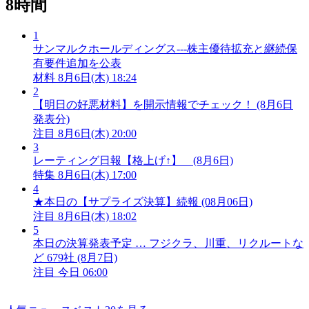
8時間
1
サンマルクホールディングス---株主優待拡充と継続保
有要件追加を公表
材料
8月6日(木) 18:24
2
【明日の好悪材料】を開示情報でチェック！ (8月6日
発表分)
注目
8月6日(木) 20:00
3
レーティング日報【格上げ↑】 (8月6日)
特集
8月6日(木) 17:00
4
★本日の【サプライズ決算】続報 (08月06日)
注目
8月6日(木) 18:02
5
本日の決算発表予定 … フジクラ、川重、リクルートな
ど 679社 (8月7日)
注目
今日 06:00