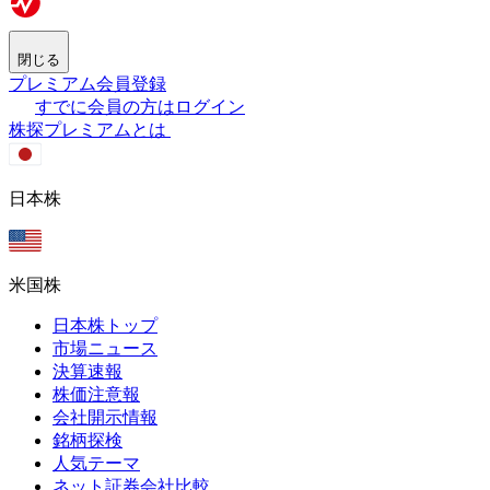
閉じる
プレミアム会員登録
すでに会員の方はログイン
株探プレミアムとは
日本株
米国株
日本株トップ
市場ニュース
決算速報
株価注意報
会社開示情報
銘柄探検
人気テーマ
ネット証券会社比較