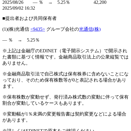
2025/08/26 ― ％ → 5.25％ 42,200
2025/09/02 16:32
■提出者および共同保有者
(1)(株)光通信
<9435>
グループ会社の
光通信(株)
― ％ → 5.25％
※上記は金融庁のEDINET（電子開示システム）で開示され
た書類に基づく情報です。金融商品取引法上の公衆縦覧では
ありません。
※金融商品取引法で自己株式は保有株券に含めないことにな
っており、そのため保有株数等が0と表記される場合があり
ます。
※保有株数が変動せず、発行済み株式数の変動に伴って保有
割合が変動しているケースもあります。
※変動幅が1％未満の変更報告書は契約変更などによる場合
があります。
※詳しくはEDINETで原本をご確認ください。