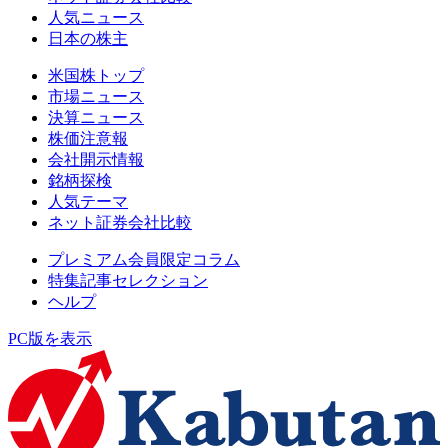
人気ニュース
日本の株主
米国株トップ
市場ニュース
決算ニュース
株価注意報
会社開示情報
銘柄探検
人気テーマ
ネット証券会社比較
プレミアム会員限定コラム
特集記事セレクション
ヘルプ
PC版を表示