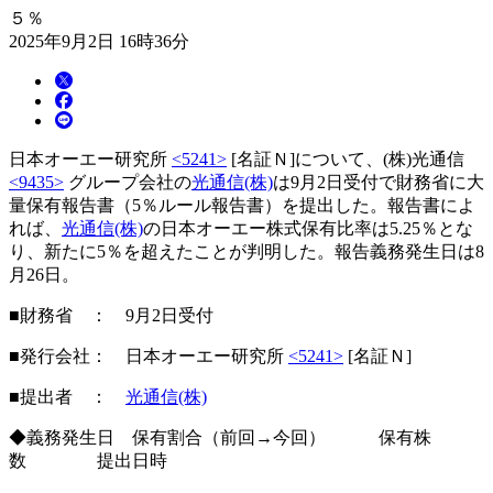
５％
2025年9月2日 16時36分
日本オーエー研究所
<5241>
[名証Ｎ]について、(株)光通信
<9435>
グループ会社の
光通信(株)
は9月2日受付で財務省に大
量保有報告書（5％ルール報告書）を提出した。報告書によ
れば、
光通信(株)
の日本オーエー株式保有比率は5.25％とな
り、新たに5％を超えたことが判明した。報告義務発生日は8
月26日。
■財務省 ： 9月2日受付
■発行会社： 日本オーエー研究所
<5241>
[名証Ｎ]
■提出者 ：
光通信(株)
◆義務発生日 保有割合（前回→今回） 保有株
数 提出日時