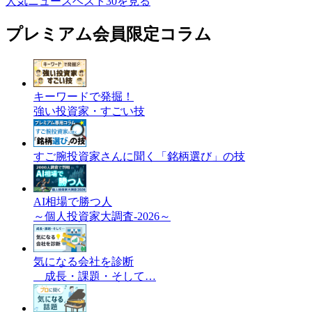
人気ニュースベスト30を見る
プレミアム会員限定コラム
キーワードで発掘！
強い投資家・すごい技
すご腕投資家さんに聞く「銘柄選び」の技
AI相場で勝つ人
～個人投資家大調査-2026～
気になる会社を診断
成長・課題・そして…