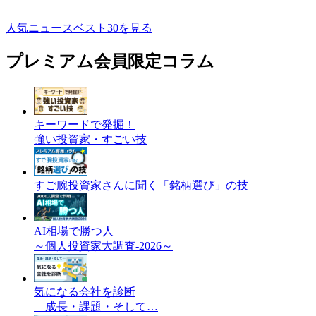
人気ニュースベスト30を見る
プレミアム会員限定コラム
キーワードで発掘！
強い投資家・すごい技
すご腕投資家さんに聞く「銘柄選び」の技
AI相場で勝つ人
～個人投資家大調査-2026～
気になる会社を診断
成長・課題・そして…