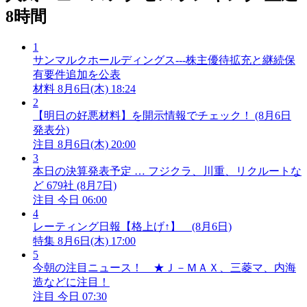
8時間
1
サンマルクホールディングス---株主優待拡充と継続保
有要件追加を公表
材料
8月6日(木) 18:24
2
【明日の好悪材料】を開示情報でチェック！ (8月6日
発表分)
注目
8月6日(木) 20:00
3
本日の決算発表予定 … フジクラ、川重、リクルートな
ど 679社 (8月7日)
注目
今日 06:00
4
レーティング日報【格上げ↑】 (8月6日)
特集
8月6日(木) 17:00
5
今朝の注目ニュース！ ★Ｊ－ＭＡＸ、三菱マ、内海
造などに注目！
注目
今日 07:30