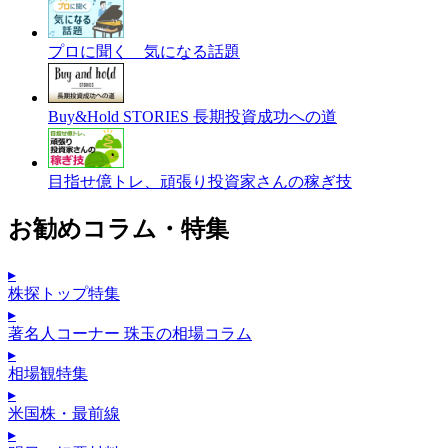
プロに聞く 気になる話題
Buy&Hold STORIES 長期投資成功への道
目指せ億トレ、頑張り投資家さんの稼ぎ技
お勧めコラム・特集
▸
株探トップ特集
▸
著名人コーナー 珠玉の相場コラム
▸
相場観特集
▸
米国株・最前線
▸