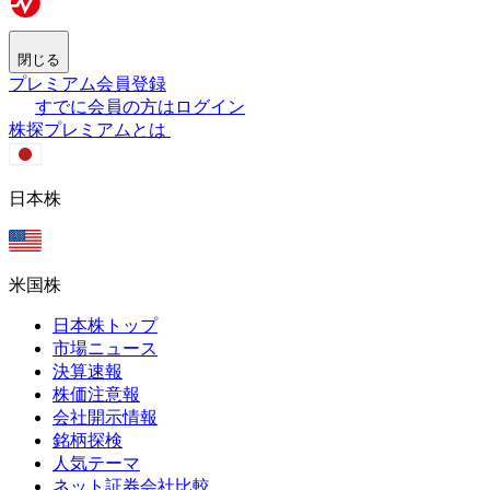
閉じる
プレミアム会員登録
すでに会員の方はログイン
株探プレミアムとは
日本株
米国株
日本株トップ
市場ニュース
決算速報
株価注意報
会社開示情報
銘柄探検
人気テーマ
ネット証券会社比較