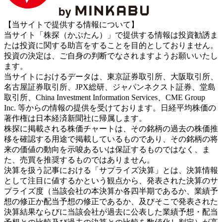
【当サイトで提供する情報について】
当サイト「株探（かぶたん）」で提供する情報は投資勧誘ま
たは投資に関する助言をすることを目的としておりません。
投資の決定は、ご自身の判断でなされますようお願いいたし
ます。
当サイトにおけるデータは、東京証券取引所、大阪取引所、
名古屋証券取引所、JPX総研、ジャパンネクスト証券、堂島
取引所、China Investment Information Services、CME Group
Inc. 等からの情報の提供を受けております。日経平均株価の
著作権は日本経済新聞社に帰属します。
株探に掲載される株価チャートは、その銘柄の過去の株価推
移を確認する用途で掲載しているものであり、その銘柄の将
来の価値の動向を示唆あるいは保証するものではなく、ま
た、売買を推奨するものではありません。
決算を扱う記事における「サプライズ決算」とは、決算情報
として注目に値するかという観点から、発表された決算のサ
プライズ度（当該会社の本決算か各四半期であるか、業績予
想の修正か配当予想の修正であるか、及びそこで発表された
決算結果ならびに当該会社が過去に公表した業績予想・配当