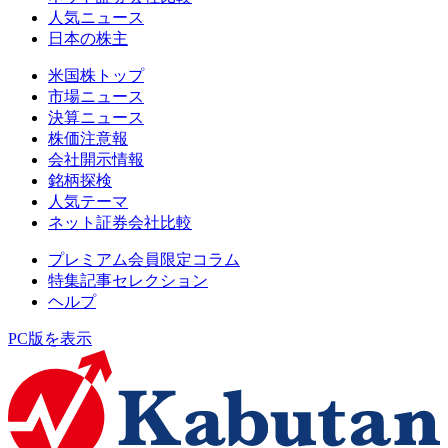
人気ニュース
日本の株主
米国株トップ
市場ニュース
決算ニュース
株価注意報
会社開示情報
銘柄探検
人気テーマ
ネット証券会社比較
プレミアム会員限定コラム
特集記事セレクション
ヘルプ
PC版を表示