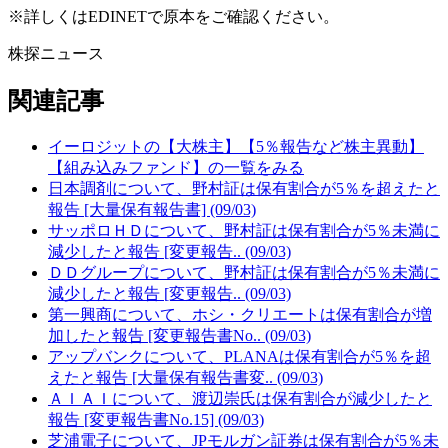
※詳しくはEDINETで原本をご確認ください。
株探ニュース
関連記事
イーロジットの【大株主】【5％報告など株主異動】
【組み込みファンド】の一覧をみる
日本調剤について、野村証は保有割合が5％を超えたと
報告 [大量保有報告書] (09/03)
サッポロＨＤについて、野村証は保有割合が5％未満に
減少したと報告 [変更報告.. (09/03)
ＤＤグループについて、野村証は保有割合が5％未満に
減少したと報告 [変更報告.. (09/03)
第一興商について、ホシ・クリエートは保有割合が増
加したと報告 [変更報告書No.. (09/03)
アップバンクについて、PLANAは保有割合が5％を超
えたと報告 [大量保有報告書変.. (09/03)
ＡＩＡＩについて、渡辺崇氏は保有割合が減少したと
報告 [変更報告書No.15] (09/03)
芝浦電子について、JPモルガン証券は保有割合が5％未