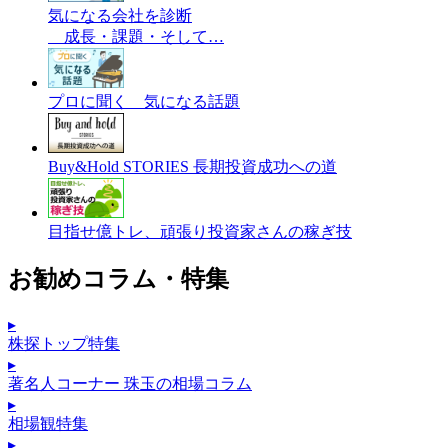
気になる会社を診断
成長・課題・そして…
プロに聞く 気になる話題
Buy&Hold STORIES 長期投資成功への道
目指せ億トレ、頑張り投資家さんの稼ぎ技
お勧めコラム・特集
▸
株探トップ特集
▸
著名人コーナー 珠玉の相場コラム
▸
相場観特集
▸