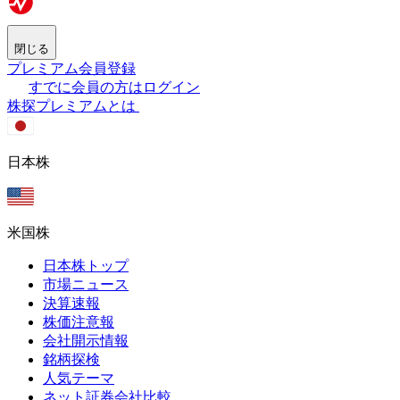
閉じる
プレミアム会員登録
すでに会員の方はログイン
株探プレミアムとは
日本株
米国株
日本株トップ
市場ニュース
決算速報
株価注意報
会社開示情報
銘柄探検
人気テーマ
ネット証券会社比較