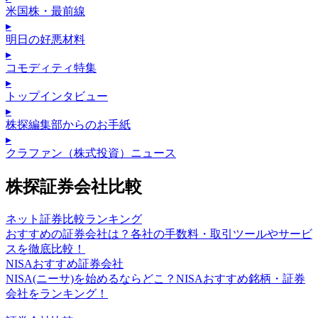
米国株・最前線
▸
明日の好悪材料
▸
コモディティ特集
▸
トップインタビュー
▸
株探編集部からのお手紙
▸
クラファン（株式投資）ニュース
株探証券会社比較
ネット証券比較ランキング
おすすめの証券会社は？各社の手数料・取引ツールやサービ
スを徹底比較！
NISAおすすめ証券会社
NISA(ニーサ)を始めるならどこ？NISAおすすめ銘柄・証券
会社をランキング！