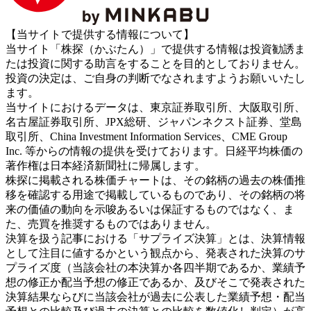
【当サイトで提供する情報について】
当サイト「株探（かぶたん）」で提供する情報は投資勧誘ま
たは投資に関する助言をすることを目的としておりません。
投資の決定は、ご自身の判断でなされますようお願いいたし
ます。
当サイトにおけるデータは、東京証券取引所、大阪取引所、
名古屋証券取引所、JPX総研、ジャパンネクスト証券、堂島
取引所、China Investment Information Services、CME Group
Inc. 等からの情報の提供を受けております。日経平均株価の
著作権は日本経済新聞社に帰属します。
株探に掲載される株価チャートは、その銘柄の過去の株価推
移を確認する用途で掲載しているものであり、その銘柄の将
来の価値の動向を示唆あるいは保証するものではなく、ま
た、売買を推奨するものではありません。
決算を扱う記事における「サプライズ決算」とは、決算情報
として注目に値するかという観点から、発表された決算のサ
プライズ度（当該会社の本決算か各四半期であるか、業績予
想の修正か配当予想の修正であるか、及びそこで発表された
決算結果ならびに当該会社が過去に公表した業績予想・配当