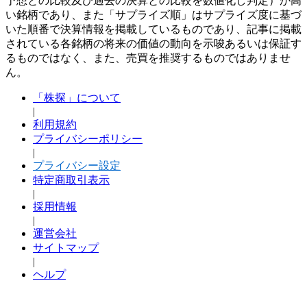
予想との比較及び過去の決算との比較を数値化し判定）が高
い銘柄であり、また「サプライズ順」はサプライズ度に基づ
いた順番で決算情報を掲載しているものであり、記事に掲載
されている各銘柄の将来の価値の動向を示唆あるいは保証す
るものではなく、また、売買を推奨するものではありませ
ん。
「株探」について
|
利用規約
プライバシーポリシー
|
プライバシー設定
特定商取引表示
|
採用情報
|
運営会社
サイトマップ
|
ヘルプ