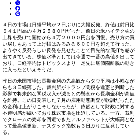
４日の市場は日経平均が２日ぶりに大幅反発。終値は前日比
６４１円高の４万２５８０円だった。前日の米ハイテク株の
上昇を受けて開始から４万２０００円台を回復。売り方の買
い戻しもあって上げ幅はみるみる６００円を超えて行った。
ようやく反発らしい反発を見せたことで目先的な底打ち感が
出てきている。株価水準としては今週で一番の高値を出して
おり、日経平均はトピックスより一足先に底値圏離脱の動き
に入ったといえそうだ。
昨日の米国市場は長期金利の先高観からダウ平均は小幅なが
らも３日続落した。裁判所がトランプ関税を違憲と判断した
影響で将来的な関税収入が減るとの懸念から長期金利が高値
を維持。この日発表した７月の雇用動態調査が軟調だったた
め金利は上がりこそしなかったが、依然として財政に対する
不透明感が続いており株式市場を圧迫している。一方、裁判
でクロームの売却を回避できたアルファベットが大幅高とな
って最高値更新。ナスダック指数も３日ぶりに反発してい
る。