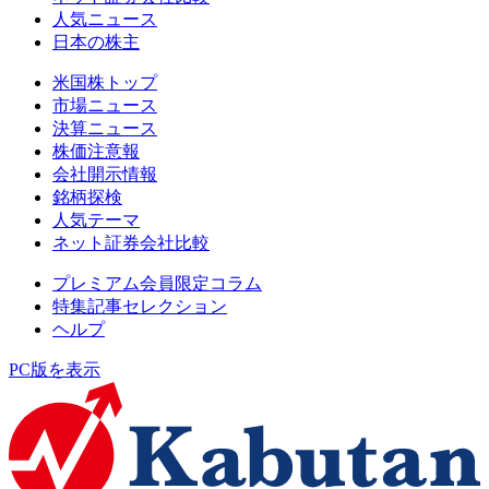
人気ニュース
日本の株主
米国株トップ
市場ニュース
決算ニュース
株価注意報
会社開示情報
銘柄探検
人気テーマ
ネット証券会社比較
プレミアム会員限定コラム
特集記事セレクション
ヘルプ
PC版を表示