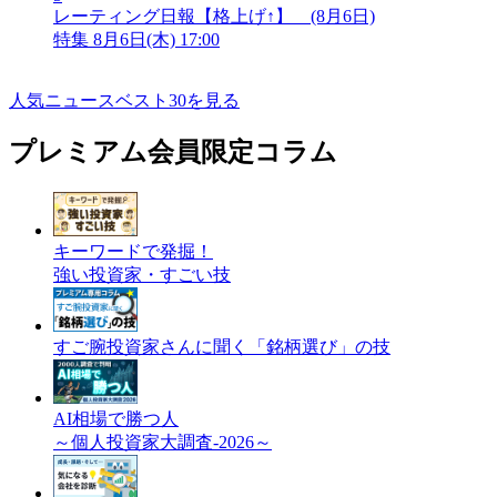
レーティング日報【格上げ↑】 (8月6日)
特集
8月6日(木) 17:00
人気ニュースベスト30を見る
プレミアム会員限定コラム
キーワードで発掘！
強い投資家・すごい技
すご腕投資家さんに聞く「銘柄選び」の技
AI相場で勝つ人
～個人投資家大調査-2026～