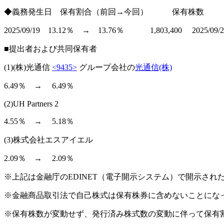
◆義務発生日 保有割合（前回→今回） 保有株数
2025/09/19 13.12％ → 13.76％ 1,803,400 2025/09/26
■提出者および共同保有者
(1)(株)光通信
<9435>
グループ会社の
光通信(株)
6.49％ → 6.49％
(2)UH Partners 2
4.55％ → 5.18％
(3)株式会社エスアイエル
2.09％ → 2.09％
※上記は金融庁のEDINET（電子開示システム）で開示さ
※金融商品取引法で自己株式は保有株券に含めないことにな
※保有株数が変動せず、発行済み株式数の変動に伴って保有