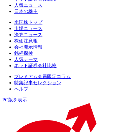
人気ニュース
日本の株主
米国株トップ
市場ニュース
決算ニュース
株価注意報
会社開示情報
銘柄探検
人気テーマ
ネット証券会社比較
プレミアム会員限定コラム
特集記事セレクション
ヘルプ
PC版を表示