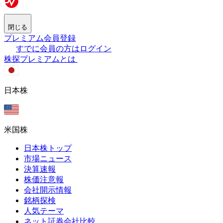
閉じる
プレミアム会員登録
すでに会員の方はログイン
株探プレミアムとは
日本株
米国株
日本株トップ
市場ニュース
決算速報
株価注意報
会社開示情報
銘柄探検
人気テーマ
ネット証券会社比較