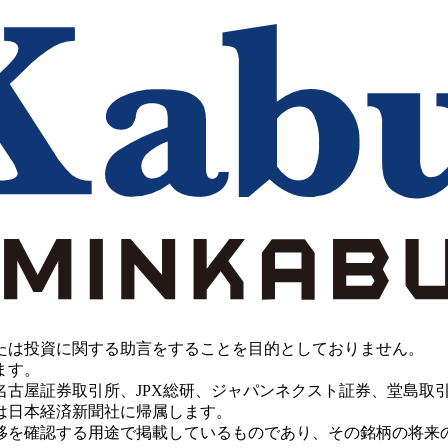
たは投資に関する助言をすることを目的としておりません。
ます。
PX総研、ジャパンネクスト証券、堂島取引所、China Investment 
は日本経済新聞社に帰属します。
移を確認する用途で掲載しているものであり、その銘柄の将来