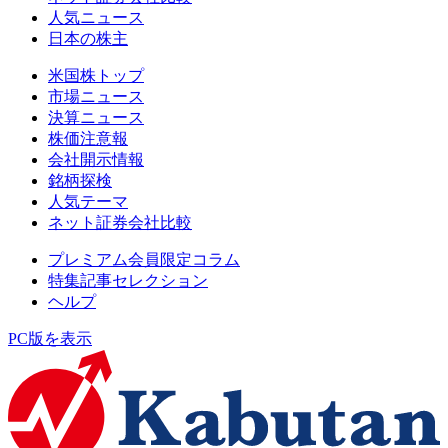
人気ニュース
日本の株主
米国株トップ
市場ニュース
決算ニュース
株価注意報
会社開示情報
銘柄探検
人気テーマ
ネット証券会社比較
プレミアム会員限定コラム
特集記事セレクション
ヘルプ
PC版を表示