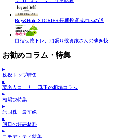
プロに聞く 気になる話題
Buy&Hold STORIES 長期投資成功への道
目指せ億トレ、頑張り投資家さんの稼ぎ技
お勧めコラム・特集
▸
株探トップ特集
▸
著名人コーナー 珠玉の相場コラム
▸
相場観特集
▸
米国株・最前線
▸
明日の好悪材料
▸
コモディティ特集