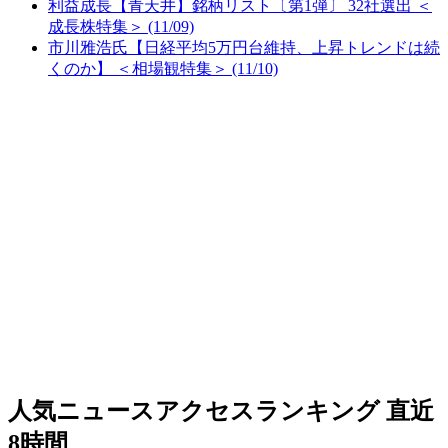
利益成長【青天井】銘柄リスト〔第1弾〕 32社選出 ＜
成長株特集＞ (11/09)
市川雅浩氏【日経平均5万円台維持、上昇トレンドは続
くのか】 ＜相場観特集＞ (11/10)
人気ニュースアクセスランキング
直近
8時間