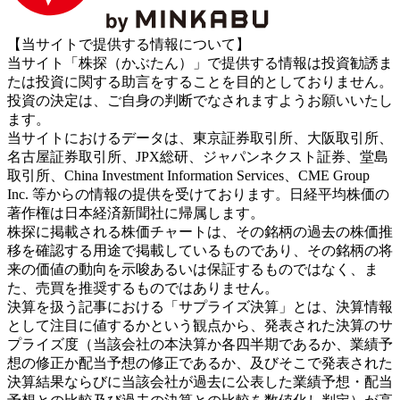
【当サイトで提供する情報について】
当サイト「株探（かぶたん）」で提供する情報は投資勧誘ま
たは投資に関する助言をすることを目的としておりません。
投資の決定は、ご自身の判断でなされますようお願いいたし
ます。
当サイトにおけるデータは、東京証券取引所、大阪取引所、
名古屋証券取引所、JPX総研、ジャパンネクスト証券、堂島
取引所、China Investment Information Services、CME Group
Inc. 等からの情報の提供を受けております。日経平均株価の
著作権は日本経済新聞社に帰属します。
株探に掲載される株価チャートは、その銘柄の過去の株価推
移を確認する用途で掲載しているものであり、その銘柄の将
来の価値の動向を示唆あるいは保証するものではなく、ま
た、売買を推奨するものではありません。
決算を扱う記事における「サプライズ決算」とは、決算情報
として注目に値するかという観点から、発表された決算のサ
プライズ度（当該会社の本決算か各四半期であるか、業績予
想の修正か配当予想の修正であるか、及びそこで発表された
決算結果ならびに当該会社が過去に公表した業績予想・配当