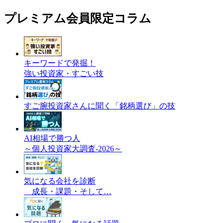
プレミアム会員限定コラム
キーワードで発掘！
強い投資家・すごい技
すご腕投資家さんに聞く「銘柄選び」の技
AI相場で勝つ人
～個人投資家大調査-2026～
気になる会社を診断
成長・課題・そして…