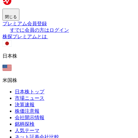
閉じる
プレミアム会員登録
すでに会員の方はログイン
株探プレミアムとは
日本株
米国株
日本株トップ
市場ニュース
決算速報
株価注意報
会社開示情報
銘柄探検
人気テーマ
ネット証券会社比較