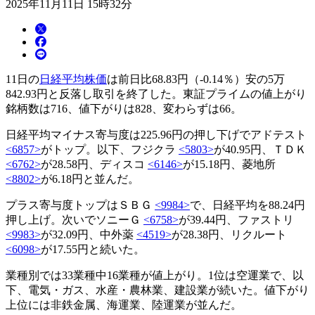
2025年11月11日 15時32分
11日の
日経平均株価
は前日比68.83円（-0.14％）安の5万
842.93円と反落し取引を終了した。東証プライムの値上がり
銘柄数は716、値下がりは828、変わらずは66。
日経平均マイナス寄与度は225.96円の押し下げでアドテスト
<6857>
がトップ。以下、フジクラ
<5803>
が40.95円、ＴＤＫ
<6762>
が28.58円、ディスコ
<6146>
が15.18円、菱地所
<8802>
が6.18円と並んだ。
プラス寄与度トップはＳＢＧ
<9984>
で、日経平均を88.24円
押し上げ。次いでソニーＧ
<6758>
が39.44円、ファストリ
<9983>
が32.09円、中外薬
<4519>
が28.38円、リクルート
<6098>
が17.55円と続いた。
業種別では33業種中16業種が値上がり。1位は空運業で、以
下、電気・ガス、水産・農林業、建設業が続いた。値下がり
上位には非鉄金属、海運業、陸運業が並んだ。