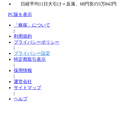
日経平均11日大引け＝反落、68円安の5万842円
PC版を表示
「株探」について
|
利用規約
プライバシーポリシー
|
プライバシー設定
特定商取引表示
|
採用情報
|
運営会社
サイトマップ
|
ヘルプ