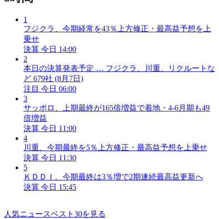
1
フジクラ、今期経常を43％上方修正・最高益予想を上
乗せ
決算
今日 14:00
2
本日の決算発表予定 … フジクラ、川重、リクルートな
ど 679社 (8月7日)
注目
今日 06:00
3
サッポロ、上期最終が165倍増益で着地・4-6月期も49
倍増益
決算
今日 11:00
4
川重、今期最終を5％上方修正・最高益予想を上乗せ
決算
今日 11:30
5
ＫＤＤＩ、今期最終は3％増で2期連続最高益更新へ
決算
今日 15:45
人気ニュースベスト30を見る