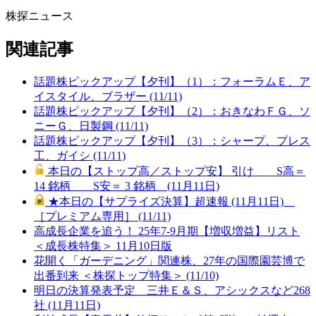
株探ニュース
関連記事
話題株ピックアップ【夕刊】（1）：フォーラムＥ、ア
イスタイル、ブラザー (11/11)
話題株ピックアップ【夕刊】（2）：おきなわＦＧ、ソ
ニーＧ、日製鋼 (11/11)
話題株ピックアップ【夕刊】（3）：シャープ、プレス
工、ガイシ (11/11)
本日の【ストップ高／ストップ安】 引け S高＝
14 銘柄 S安＝ 3 銘柄 (11月11日)
★本日の【サプライズ決算】超速報 (11月11日)
［プレミアム専用］ (11/11)
高成長企業を追う！ 25年7-9月期【増収増益】リスト
＜成長株特集＞ 11月10日版
花開く「ガーデニング」関連株、27年の国際園芸博で
出番到来 ＜株探トップ特集＞ (11/10)
明日の決算発表予定 三井Ｅ＆Ｓ、アシックスなど268
社 (11月11日)