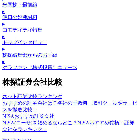
米国株・最前線
▸
明日の好悪材料
▸
コモディティ特集
▸
トップインタビュー
▸
株探編集部からのお手紙
▸
クラファン（株式投資）ニュース
株探証券会社比較
ネット証券比較ランキング
おすすめの証券会社は？各社の手数料・取引ツールやサービ
スを徹底比較！
NISAおすすめ証券会社
NISA(ニーサ)を始めるならどこ？NISAおすすめ銘柄・証券
会社をランキング！