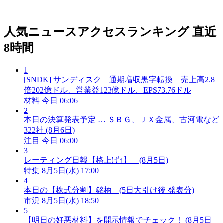
人気ニュースアクセスランキング
直近
8時間
1
[SNDK] サンディスク 通期増収黒字転換 売上高2.8
倍202億ドル、営業益123億ドル、EPS73.76ドル
材料
今日 06:06
2
本日の決算発表予定 … ＳＢＧ、ＪＸ金属、古河電など
322社 (8月6日)
注目
今日 06:00
3
レーティング日報【格上げ↑】 (8月5日)
特集
8月5日(水) 17:00
4
本日の【株式分割】銘柄 (5日大引け後 発表分)
市況
8月5日(水) 18:50
5
【明日の好悪材料】を開示情報でチェック！ (8月5日