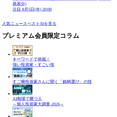
発表分)
注目
8月5日(水) 20:00
人気ニュースベスト30を見る
プレミアム会員限定コラム
キーワードで発掘！
強い投資家・すごい技
すご腕投資家さんに聞く「銘柄選び」の技
AI相場で勝つ人
～個人投資家大調査-2026～