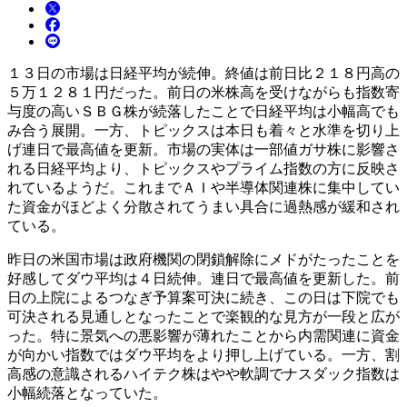
１３日の市場は日経平均が続伸。終値は前日比２１８円高の
５万１２８１円だった。前日の米株高を受けながらも指数寄
与度の高いＳＢＧ株が続落したことで日経平均は小幅高でも
み合う展開。一方、トピックスは本日も着々と水準を切り上
げ連日で最高値を更新。市場の実体は一部値ガサ株に影響さ
れる日経平均より、トピックスやプライム指数の方に反映さ
れているようだ。これまでＡＩや半導体関連株に集中してい
た資金がほどよく分散されてうまい具合に過熱感が緩和され
ている。
昨日の米国市場は政府機関の閉鎖解除にメドがたったことを
好感してダウ平均は４日続伸。連日で最高値を更新した。前
日の上院によるつなぎ予算案可決に続き、この日は下院でも
可決される見通しとなったことで楽観的な見方が一段と広が
った。特に景気への悪影響が薄れたことから内需関連に資金
が向かい指数ではダウ平均をより押し上げている。一方、割
高感の意識されるハイテク株はやや軟調でナスダック指数は
小幅続落となっていた。