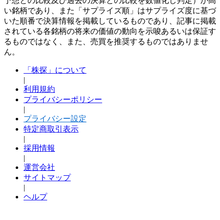
予想との比較及び過去の決算との比較を数値化し判定）が高
い銘柄であり、また「サプライズ順」はサプライズ度に基づ
いた順番で決算情報を掲載しているものであり、記事に掲載
されている各銘柄の将来の価値の動向を示唆あるいは保証す
るものではなく、また、売買を推奨するものではありませ
ん。
「株探」について
|
利用規約
プライバシーポリシー
|
プライバシー設定
特定商取引表示
|
採用情報
|
運営会社
サイトマップ
|
ヘルプ