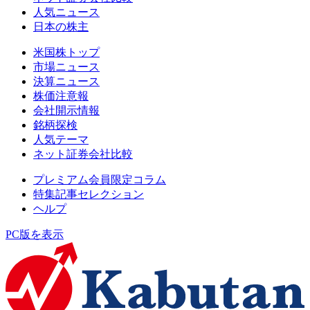
人気ニュース
日本の株主
米国株トップ
市場ニュース
決算ニュース
株価注意報
会社開示情報
銘柄探検
人気テーマ
ネット証券会社比較
プレミアム会員限定コラム
特集記事セレクション
ヘルプ
PC版を表示