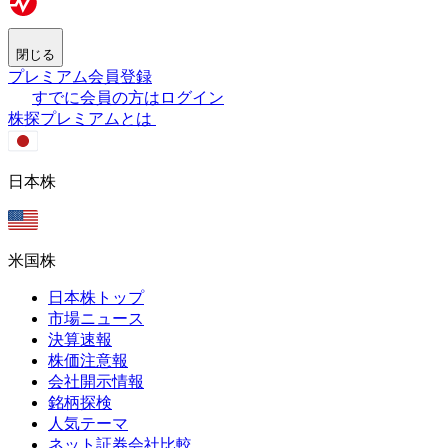
閉じる
プレミアム会員登録
すでに会員の方はログイン
株探プレミアムとは
日本株
米国株
日本株トップ
市場ニュース
決算速報
株価注意報
会社開示情報
銘柄探検
人気テーマ
ネット証券会社比較