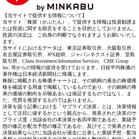
【当サイトで提供する情報について】
当サイト「株探（かぶたん）」で提供する情報は投資勧誘ま
たは投資に関する助言をすることを目的としておりません。
投資の決定は、ご自身の判断でなされますようお願いいたし
ます。
当サイトにおけるデータは、東京証券取引所、大阪取引所、
名古屋証券取引所、JPX総研、ジャパンネクスト証券、堂島
取引所、China Investment Information Services、CME Group
Inc. 等からの情報の提供を受けております。日経平均株価の
著作権は日本経済新聞社に帰属します。
株探に掲載される株価チャートは、その銘柄の過去の株価推
移を確認する用途で掲載しているものであり、その銘柄の将
来の価値の動向を示唆あるいは保証するものではなく、ま
た、売買を推奨するものではありません。
決算を扱う記事における「サプライズ決算」とは、決算情報
として注目に値するかという観点から、発表された決算のサ
プライズ度（当該会社の本決算か各四半期であるか、業績予
想の修正か配当予想の修正であるか、及びそこで発表された
決算結果ならびに当該会社が過去に公表した業績予想・配当