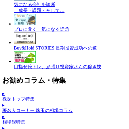
気になる会社を診断
成長・課題・そして…
プロに聞く 気になる話題
Buy&Hold STORIES 長期投資成功への道
目指せ億トレ、頑張り投資家さんの稼ぎ技
お勧めコラム・特集
▸
株探トップ特集
▸
著名人コーナー 珠玉の相場コラム
▸
相場観特集
▸