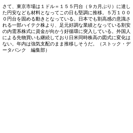
さて、東京市場は１ドル＝１５５円台（９カ月ぶり）に達し
た円安なども材料となってこの日も堅調に推移。５万１００
０円台を固める動きとなっている。日本でも割高感の意識さ
れる一部ハイテク株より、足元好調な業績となっている割安
の内需系株式に資金が向かう好循環に突入している。外国人
による先物買いも継続しており日米同時株高の図式に変化は
ない。年内は強気支配のまま推移しそうだ。（ストック・デ
ータバンク 編集部）