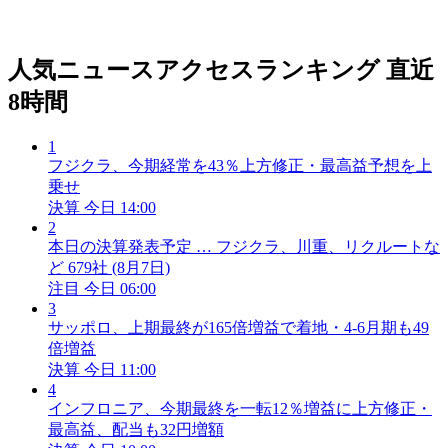
人気ニュースアクセスランキング
直近
8時間
1
フジクラ、今期経常を43％上方修正・最高益予想を上
乗せ
決算
今日 14:00
2
本日の決算発表予定 … フジクラ、川重、リクルートな
ど 679社 (8月7日)
注目
今日 06:00
3
サッポロ、上期最終が165倍増益で着地・4-6月期も49
倍増益
決算
今日 11:00
4
インフロニア、今期最終を一転12％増益に上方修正・
最高益、配当も32円増額