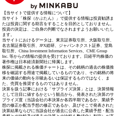
【当サイトで提供する情報について】
当サイト「株探（かぶたん）」で提供する情報は投資勧誘ま
たは投資に関する助言をすることを目的としておりません。
投資の決定は、ご自身の判断でなされますようお願いいたし
ます。
当サイトにおけるデータは、東京証券取引所、大阪取引所、
名古屋証券取引所、JPX総研、ジャパンネクスト証券、堂島
取引所、China Investment Information Services、CME Group
Inc. 等からの情報の提供を受けております。日経平均株価の
著作権は日本経済新聞社に帰属します。
株探に掲載される株価チャートは、その銘柄の過去の株価推
移を確認する用途で掲載しているものであり、その銘柄の将
来の価値の動向を示唆あるいは保証するものではなく、ま
た、売買を推奨するものではありません。
決算を扱う記事における「サプライズ決算」とは、決算情報
として注目に値するかという観点から、発表された決算のサ
プライズ度（当該会社の本決算か各四半期であるか、業績予
想の修正か配当予想の修正であるか、及びそこで発表された
決算結果ならびに当該会社が過去に公表した業績予想・配当