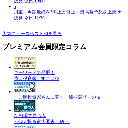
決算
今日 10:00
5
川重、今期最終を5％上方修正・最高益予想を上乗せ
決算
今日 11:30
人気ニュースベスト30を見る
プレミアム会員限定コラム
キーワードで発掘！
強い投資家・すごい技
すご腕投資家さんに聞く「銘柄選び」の技
AI相場で勝つ人
～個人投資家大調査-2026～