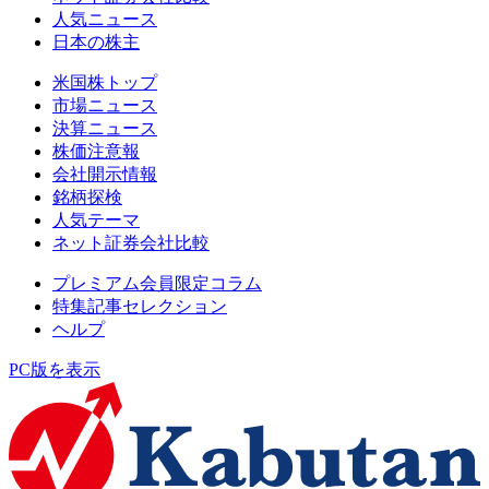
人気ニュース
日本の株主
米国株トップ
市場ニュース
決算ニュース
株価注意報
会社開示情報
銘柄探検
人気テーマ
ネット証券会社比較
プレミアム会員限定コラム
特集記事セレクション
ヘルプ
PC版を表示