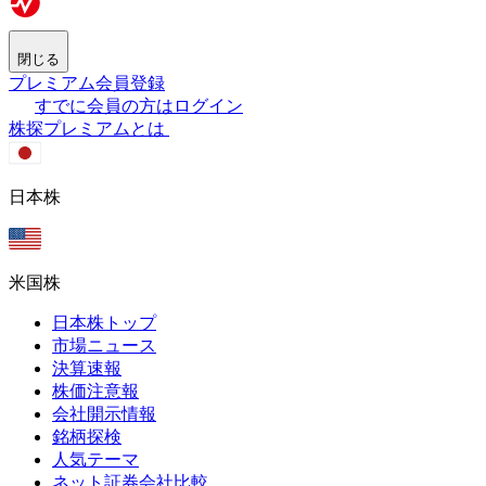
閉じる
プレミアム会員登録
すでに会員の方はログイン
株探プレミアムとは
日本株
米国株
日本株トップ
市場ニュース
決算速報
株価注意報
会社開示情報
銘柄探検
人気テーマ
ネット証券会社比較