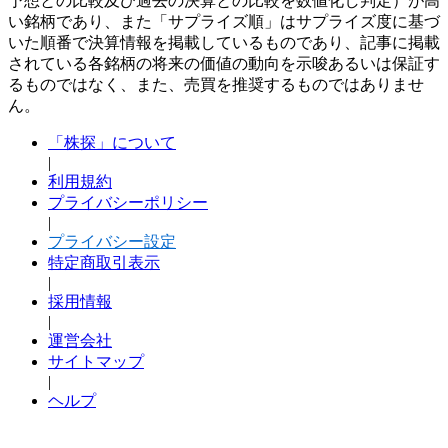
予想との比較及び過去の決算との比較を数値化し判定）が高
い銘柄であり、また「サプライズ順」はサプライズ度に基づ
いた順番で決算情報を掲載しているものであり、記事に掲載
されている各銘柄の将来の価値の動向を示唆あるいは保証す
るものではなく、また、売買を推奨するものではありませ
ん。
「株探」について
|
利用規約
プライバシーポリシー
|
プライバシー設定
特定商取引表示
|
採用情報
|
運営会社
サイトマップ
|
ヘルプ