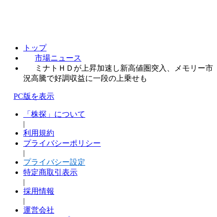
トップ
市場ニュース
ミナトＨＤが上昇加速し新高値圏突入、メモリー市
況高騰で好調収益に一段の上乗せも
PC版を表示
「株探」について
|
利用規約
プライバシーポリシー
|
プライバシー設定
特定商取引表示
|
採用情報
|
運営会社