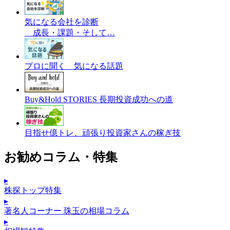
気になる会社を診断
成長・課題・そして…
プロに聞く 気になる話題
Buy&Hold STORIES 長期投資成功への道
目指せ億トレ、頑張り投資家さんの稼ぎ技
お勧めコラム・特集
▸
株探トップ特集
▸
著名人コーナー 珠玉の相場コラム
▸