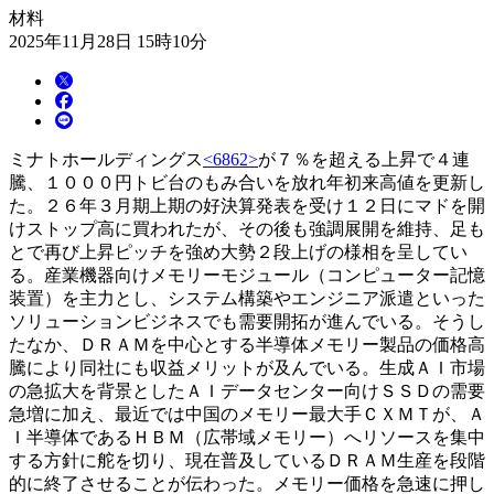
材料
2025年11月28日 15時10分
ミナトホールディングス
<6862>
が７％を超える上昇で４連
騰、１０００円トビ台のもみ合いを放れ年初来高値を更新し
た。２６年３月期上期の好決算発表を受け１２日にマドを開
けストップ高に買われたが、その後も強調展開を維持、足も
とで再び上昇ピッチを強め大勢２段上げの様相を呈してい
る。産業機器向けメモリーモジュール（コンピューター記憶
装置）を主力とし、システム構築やエンジニア派遣といった
ソリューションビジネスでも需要開拓が進んでいる。そうし
たなか、ＤＲＡＭを中心とする半導体メモリー製品の価格高
騰により同社にも収益メリットが及んでいる。生成ＡＩ市場
の急拡大を背景としたＡＩデータセンター向けＳＳＤの需要
急増に加え、最近では中国のメモリー最大手ＣＸＭＴが、Ａ
Ｉ半導体であるＨＢＭ（広帯域メモリー）へリソースを集中
する方針に舵を切り、現在普及しているＤＲＡＭ生産を段階
的に終了させることが伝わった。メモリー価格を急速に押し