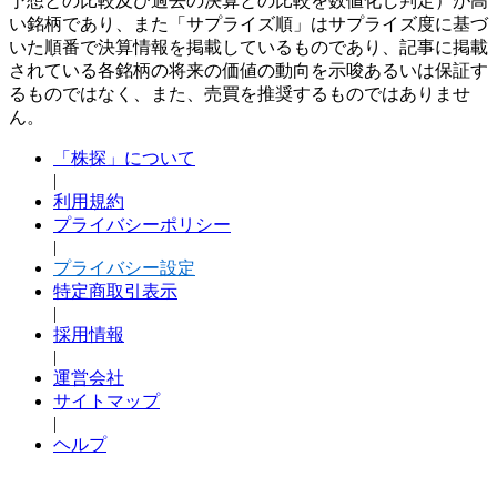
予想との比較及び過去の決算との比較を数値化し判定）が高
い銘柄であり、また「サプライズ順」はサプライズ度に基づ
いた順番で決算情報を掲載しているものであり、記事に掲載
されている各銘柄の将来の価値の動向を示唆あるいは保証す
るものではなく、また、売買を推奨するものではありませ
ん。
「株探」について
|
利用規約
プライバシーポリシー
|
プライバシー設定
特定商取引表示
|
採用情報
|
運営会社
サイトマップ
|
ヘルプ