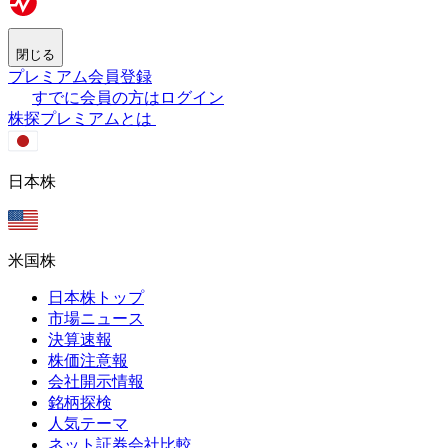
閉じる
プレミアム会員登録
すでに会員の方はログイン
株探プレミアムとは
日本株
米国株
日本株トップ
市場ニュース
決算速報
株価注意報
会社開示情報
銘柄探検
人気テーマ
ネット証券会社比較