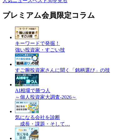
人気ニュースベスト30を見る
プレミアム会員限定コラム
キーワードで発掘！
強い投資家・すごい技
すご腕投資家さんに聞く「銘柄選び」の技
AI相場で勝つ人
～個人投資家大調査-2026～
気になる会社を診断
成長・課題・そして…