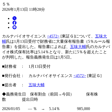
５％
2026年1月13日 11時28分
カルナバイオサイエンス
<4572>
[東証Ｇ]について、
五味大
輔
氏は1月13日受付で財務省に大量保有報告書（5％ルール報
告書）を提出した。報告書によれば、
五味大輔
氏のカルナバ
イオ株式保有比率は5.14％となり、新たに5％を超えたこと
が判明した。報告義務発生日は1月5日。
■財務省 ： 1月13日受付
■発行会社： カルナバイオサイエンス
<4572>
[東証Ｇ]
■提出者 ：
五味大輔
◆義務発生日 保有割合（前回→今回） 保有株
数 提出日時
2026/01/05 ― ％ → 5.14％ 985,000