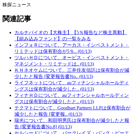
株探ニュース
関連記事
カルナバイオの【大株主】【5％報告など株主異動】
【組み込みファンド】の一覧をみる
インフォＲについて、アーカス・インベストメント・
リミテッドは保有割合が5％.. (01/13)
ツルハＨＤについて、オービス・インベストメント・
マネジメント・リミテッドは.. (01/13)
ＫＨネオケムについて、三井住友信託は保有割合が減
少したと報告 [変更報告書No.. (01/13)
ライフネットについて、auフィナンシャルホールディ
ングスは保有割合が減少した.. (01/13)
フィナＨＤについて、auフィナンシャルホールディン
グスは保有割合が減少したと.. (01/13)
テクマトについて、Goodhart Partners LLPは保有割合が
減少したと報告 [変更報.. (01/13)
瑞光について、和田明男氏は保有割合が減少したと報
告 [変更報告書No.8] (01/13)
セルシードについて、バークレイズ・バンク・ピーエ