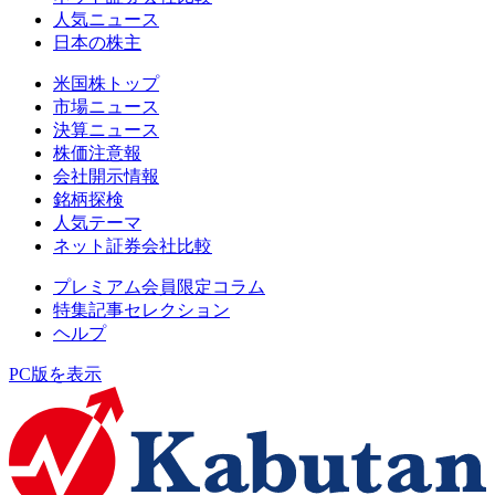
人気ニュース
日本の株主
米国株トップ
市場ニュース
決算ニュース
株価注意報
会社開示情報
銘柄探検
人気テーマ
ネット証券会社比較
プレミアム会員限定コラム
特集記事セレクション
ヘルプ
PC版を表示