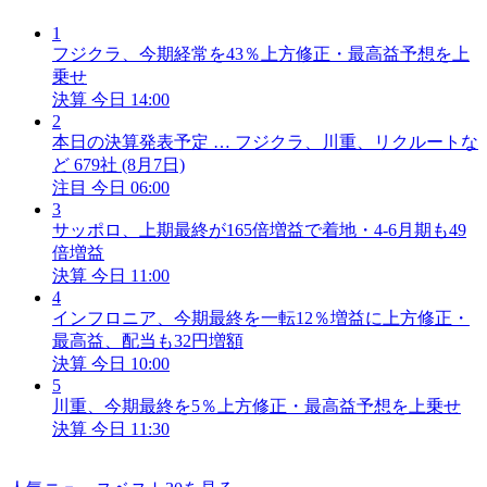
1
フジクラ、今期経常を43％上方修正・最高益予想を上
乗せ
決算
今日 14:00
2
本日の決算発表予定 … フジクラ、川重、リクルートな
ど 679社 (8月7日)
注目
今日 06:00
3
サッポロ、上期最終が165倍増益で着地・4-6月期も49
倍増益
決算
今日 11:00
4
インフロニア、今期最終を一転12％増益に上方修正・
最高益、配当も32円増額
決算
今日 10:00
5
川重、今期最終を5％上方修正・最高益予想を上乗せ
決算
今日 11:30