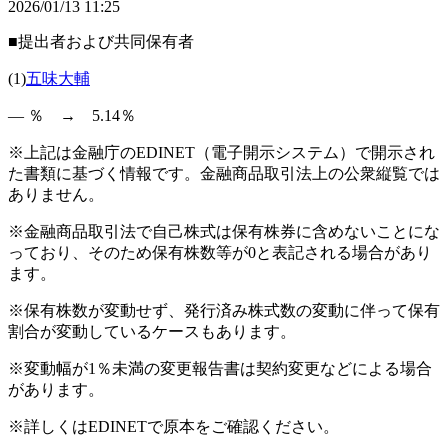
2026/01/13 11:25
■提出者および共同保有者
(1)
五味大輔
― ％ → 5.14％
※上記は金融庁のEDINET（電子開示システム）で開示され
た書類に基づく情報です。金融商品取引法上の公衆縦覧では
ありません。
※金融商品取引法で自己株式は保有株券に含めないことにな
っており、そのため保有株数等が0と表記される場合があり
ます。
※保有株数が変動せず、発行済み株式数の変動に伴って保有
割合が変動しているケースもあります。
※変動幅が1％未満の変更報告書は契約変更などによる場合
があります。
※詳しくはEDINETで原本をご確認ください。