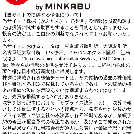
【当サイトで提供する情報について】
当サイト「株探（かぶたん）」で提供する情報は投資勧誘ま
たは投資に関する助言をすることを目的としておりません。
投資の決定は、ご自身の判断でなされますようお願いいたし
ます。
当サイトにおけるデータは、東京証券取引所、大阪取引所、
名古屋証券取引所、JPX総研、ジャパンネクスト証券、堂島
取引所、China Investment Information Services、CME Group
Inc. 等からの情報の提供を受けております。日経平均株価の
著作権は日本経済新聞社に帰属します。
株探に掲載される株価チャートは、その銘柄の過去の株価推
移を確認する用途で掲載しているものであり、その銘柄の将
来の価値の動向を示唆あるいは保証するものではなく、ま
た、売買を推奨するものではありません。
決算を扱う記事における「サプライズ決算」とは、決算情報
として注目に値するかという観点から、発表された決算のサ
プライズ度（当該会社の本決算か各四半期であるか、業績予
想の修正か配当予想の修正であるか、及びそこで発表された
決算結果ならびに当該会社が過去に公表した業績予想・配当