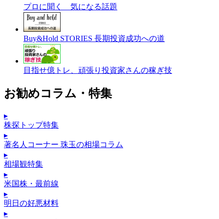
プロに聞く 気になる話題
Buy&Hold STORIES 長期投資成功への道
目指せ億トレ、頑張り投資家さんの稼ぎ技
お勧めコラム・特集
▸
株探トップ特集
▸
著名人コーナー 珠玉の相場コラム
▸
相場観特集
▸
米国株・最前線
▸
明日の好悪材料
▸