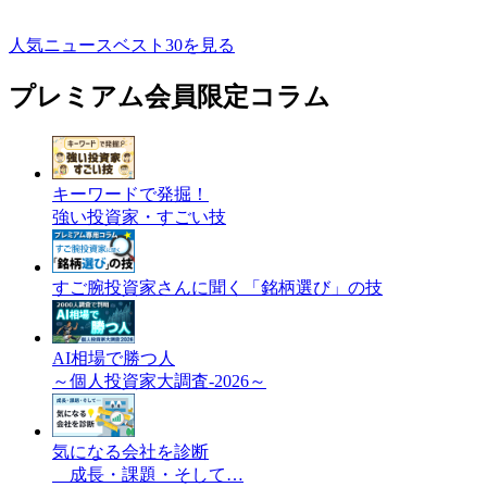
人気ニュースベスト30を見る
プレミアム会員限定コラム
キーワードで発掘！
強い投資家・すごい技
すご腕投資家さんに聞く「銘柄選び」の技
AI相場で勝つ人
～個人投資家大調査-2026～
気になる会社を診断
成長・課題・そして…