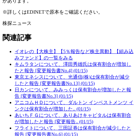
があります。
※詳しくはEDINETで原本をご確認ください。
株探ニュース
関連記事
イオレの【大株主】【5％報告など株主異動】【組み込
みファンド】の一覧をみる
キムラタンについて、澤田秀雄氏は保有割合が増加し
たと報告 [変更報告書No.4] (01/15)
東京エネシスについて、光通信(株)は保有割合が減少
したと報告 [変更報告書No.13] (01/15)
日カンについて、みみっくは保有割合が増加したと報
告 [変更報告書No.3] (01/15)
アニコムＨＤについて、ダルトン インベストメンツ イ
ンクは保有割合が増加した.. (01/15)
あいちＦＧについて、ありあけキャピタルは保有割合
が増加したと報告 [変更報告.. (01/15)
フライトについて、三田証券は保有割合が減少したと
報告 [変更報告書No.6] (01/15)