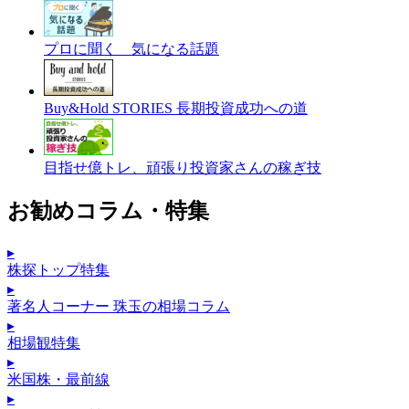
プロに聞く 気になる話題
Buy&Hold STORIES 長期投資成功への道
目指せ億トレ、頑張り投資家さんの稼ぎ技
お勧めコラム・特集
▸
株探トップ特集
▸
著名人コーナー 珠玉の相場コラム
▸
相場観特集
▸
米国株・最前線
▸