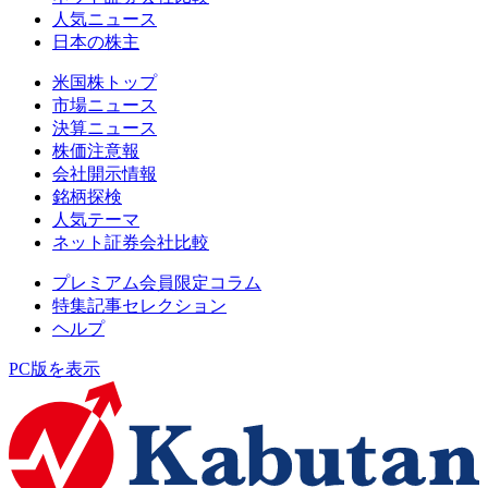
人気ニュース
日本の株主
米国株トップ
市場ニュース
決算ニュース
株価注意報
会社開示情報
銘柄探検
人気テーマ
ネット証券会社比較
プレミアム会員限定コラム
特集記事セレクション
ヘルプ
PC版を表示