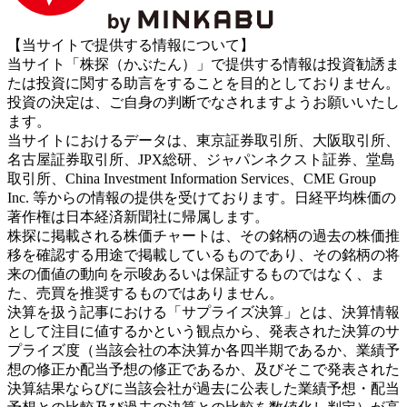
【当サイトで提供する情報について】
当サイト「株探（かぶたん）」で提供する情報は投資勧誘ま
たは投資に関する助言をすることを目的としておりません。
投資の決定は、ご自身の判断でなされますようお願いいたし
ます。
当サイトにおけるデータは、東京証券取引所、大阪取引所、
名古屋証券取引所、JPX総研、ジャパンネクスト証券、堂島
取引所、China Investment Information Services、CME Group
Inc. 等からの情報の提供を受けております。日経平均株価の
著作権は日本経済新聞社に帰属します。
株探に掲載される株価チャートは、その銘柄の過去の株価推
移を確認する用途で掲載しているものであり、その銘柄の将
来の価値の動向を示唆あるいは保証するものではなく、ま
た、売買を推奨するものではありません。
決算を扱う記事における「サプライズ決算」とは、決算情報
として注目に値するかという観点から、発表された決算のサ
プライズ度（当該会社の本決算か各四半期であるか、業績予
想の修正か配当予想の修正であるか、及びそこで発表された
決算結果ならびに当該会社が過去に公表した業績予想・配当