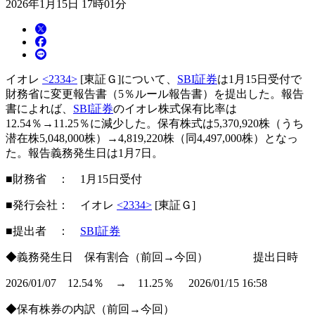
2026年1月15日 17時01分
イオレ
<2334>
[東証Ｇ]について、
SBI証券
は1月15日受付で
財務省に変更報告書（5％ルール報告書）を提出した。報告
書によれば、
SBI証券
のイオレ株式保有比率は
12.54％→11.25％に減少した。保有株式は5,370,920株（うち
潜在株5,048,000株）→4,819,220株（同4,497,000株）となっ
た。報告義務発生日は1月7日。
■財務省 ： 1月15日受付
■発行会社： イオレ
<2334>
[東証Ｇ]
■提出者 ：
SBI証券
◆義務発生日 保有割合（前回→今回） 提出日時
2026/01/07 12.54％ → 11.25％ 2026/01/15 16:58
◆保有株券の内訳（前回→今回）