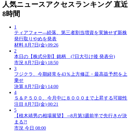
人気ニュースアクセスランキング
直近
8時間
1
ティアフォー---続落、第三者割当増資を実施せず新株
発行取りやめを発表
材料
8月7日(金) 09:26
2
本日の【株式分割】銘柄 (7日大引け後 発表分)
市況
8月7日(金) 18:50
3
フジクラ、今期経常を43％上方修正・最高益予想を上
乗せ
決算
8月7日(金) 14:00
4
Ｓ＆Ｐ５００、今月中に８０００まで上昇する可能性
注目
8月7日(金) 00:21
5
【植木靖男の相場展望】 ─8月第3週前半で先行きが決
まる?!
市況
今日 08:00