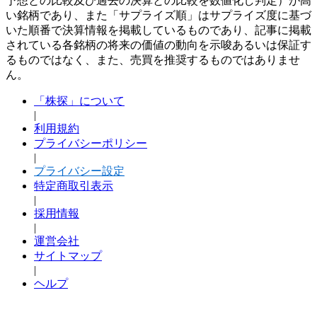
予想との比較及び過去の決算との比較を数値化し判定）が高
い銘柄であり、また「サプライズ順」はサプライズ度に基づ
いた順番で決算情報を掲載しているものであり、記事に掲載
されている各銘柄の将来の価値の動向を示唆あるいは保証す
るものではなく、また、売買を推奨するものではありませ
ん。
「株探」について
|
利用規約
プライバシーポリシー
|
プライバシー設定
特定商取引表示
|
採用情報
|
運営会社
サイトマップ
|
ヘルプ