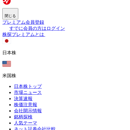
閉じる
プレミアム会員登録
すでに会員の方はログイン
株探プレミアムとは
日本株
米国株
日本株トップ
市場ニュース
決算速報
株価注意報
会社開示情報
銘柄探検
人気テーマ
ネット証券会社比較