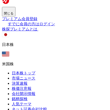
閉じる
プレミアム会員登録
すでに会員の方はログイン
株探プレミアムとは
日本株
米国株
日本株トップ
市場ニュース
決算速報
株価注意報
会社開示情報
銘柄探検
人気テーマ
ネット証券会社比較