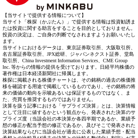
【当サイトで提供する情報について】
当サイト「株探（かぶたん）」で提供する情報は投資勧誘ま
たは投資に関する助言をすることを目的としておりません。
投資の決定は、ご自身の判断でなされますようお願いいたし
ます。
当サイトにおけるデータは、東京証券取引所、大阪取引所、
名古屋証券取引所、JPX総研、ジャパンネクスト証券、堂島
取引所、China Investment Information Services、CME Group
Inc. 等からの情報の提供を受けております。日経平均株価の
著作権は日本経済新聞社に帰属します。
株探に掲載される株価チャートは、その銘柄の過去の株価推
移を確認する用途で掲載しているものであり、その銘柄の将
来の価値の動向を示唆あるいは保証するものではなく、ま
た、売買を推奨するものではありません。
決算を扱う記事における「サプライズ決算」とは、決算情報
として注目に値するかという観点から、発表された決算のサ
プライズ度（当該会社の本決算か各四半期であるか、業績予
想の修正か配当予想の修正であるか、及びそこで発表された
決算結果ならびに当該会社が過去に公表した業績予想・配当