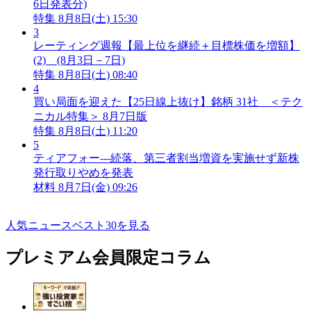
6日発表分)
特集
8月8日(土) 15:30
3
レーティング週報【最上位を継続＋目標株価を増額】
(2) (8月3日－7日)
特集
8月8日(土) 08:40
4
買い局面を迎えた【25日線上抜け】銘柄 31社 ＜テク
ニカル特集＞ 8月7日版
特集
8月8日(土) 11:20
5
ティアフォー---続落、第三者割当増資を実施せず新株
発行取りやめを発表
材料
8月7日(金) 09:26
人気ニュースベスト30を見る
プレミアム会員限定コラム