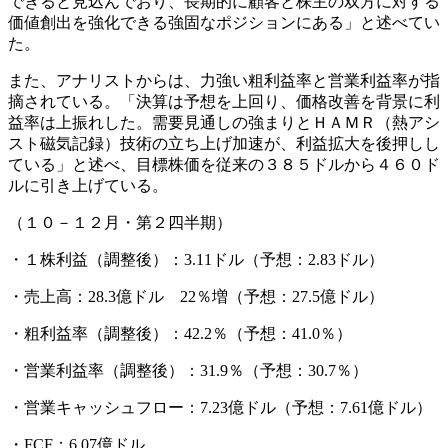
できると見込んでおり、長期的に顧客と株主の双方に対する
価値創出を強化できる強固なポジションにある」と述べてい
た。
また、アナリストからは、力強い粗利益率と営業利益率が指
摘されている。「決算は予想を上回り、価格改善を背景に利
益率は上振れした。需要見通しの強まりとＨＡＭＲ（熱アシ
スト磁気記録）技術の立ち上げ加速が、利益拡大を後押しし
ている」と述べ、目標株価を従来の３８５ドルから４６０ド
ルに引き上げている。
（１０－１２月・第２四半期）
・１株利益（調整後）：3.11ドル（予想：2.83ドル）
・売上高：28.3億ドル 22％増（予想：27.5億ドル）
・粗利益率（調整後）：42.2％（予想：41.0％）
・営業利益率（調整後）：31.9％（予想：30.7％）
・営業キャッシュフロー：7.23億ドル（予想：7.61億ドル）
・FCF：6.07億ドル