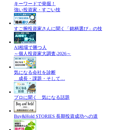
キーワードで発掘！
強い投資家・すごい技
すご腕投資家さんに聞く「銘柄選び」の技
AI相場で勝つ人
～個人投資家大調査-2026～
気になる会社を診断
成長・課題・そして…
プロに聞く 気になる話題
Buy&Hold STORIES 長期投資成功への道