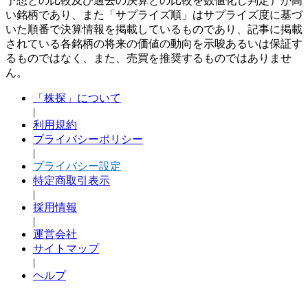
予想との比較及び過去の決算との比較を数値化し判定）が高
い銘柄であり、また「サプライズ順」はサプライズ度に基づ
いた順番で決算情報を掲載しているものであり、記事に掲載
されている各銘柄の将来の価値の動向を示唆あるいは保証す
るものではなく、また、売買を推奨するものではありませ
ん。
「株探」について
|
利用規約
プライバシーポリシー
|
プライバシー設定
特定商取引表示
|
採用情報
|
運営会社
サイトマップ
|
ヘルプ