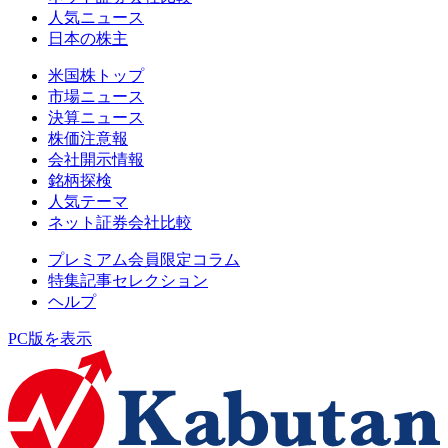
人気ニュース
日本の株主
米国株トップ
市場ニュース
決算ニュース
株価注意報
会社開示情報
銘柄探検
人気テーマ
ネット証券会社比較
プレミアム会員限定コラム
特集記事セレクション
ヘルプ
PC版を表示