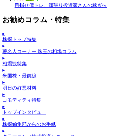
目指せ億トレ、頑張り投資家さんの稼ぎ技
お勧めコラム・特集
▸
株探トップ特集
▸
著名人コーナー 珠玉の相場コラム
▸
相場観特集
▸
米国株・最前線
▸
明日の好悪材料
▸
コモディティ特集
▸
トップインタビュー
▸
株探編集部からのお手紙
▸