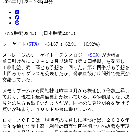
2026年1月28日 23時44分
（NY時間09:41）（日本時間23:41）
シーゲイト
<STX>
434.67（+62.91 +16.92%）
ストレージのシーゲイト・テクノロジー
<STX>
が大幅高。
前日引け後に１０－１２月期決算（第２四半期）を発表し、
１株利益、売上高とも予想を上回った。第３四半期も予想を
上回るガイダンスを公表したが、発表直後は時間外で売買が
交錯していた。
メモリブームから同社株は昨年４月から株価は５倍超上昇し
ており、現在も最高値更新が続いている。やや物足りない決
算との見方も出ていたようだが、同社の決算説明会を受けて
買いが強まり、４００ドル台に乗せている。
ロマーノＣＦＯは「現時点の見通しに基づけば、２０２６年
暦年を通じて売上高・利益の両面で四半期ごとの改善を実現