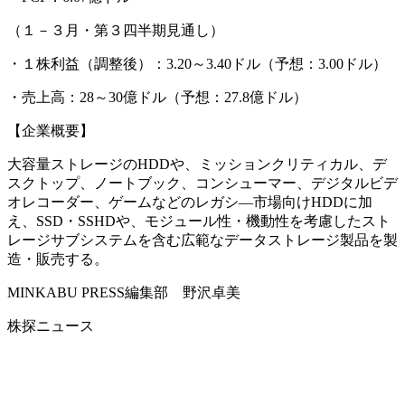
（１－３月・第３四半期見通し）
・１株利益（調整後）：3.20～3.40ドル（予想：3.00ドル）
・売上高：28～30億ドル（予想：27.8億ドル）
【企業概要】
大容量ストレージのHDDや、ミッションクリティカル、デ
スクトップ、ノートブック、コンシューマー、デジタルビデ
オレコーダー、ゲームなどのレガシ―市場向けHDDに加
え、SSD・SSHDや、モジュール性・機動性を考慮したスト
レージサブシステムを含む広範なデータストレージ製品を製
造・販売する。
MINKABU PRESS編集部 野沢卓美
株探ニュース