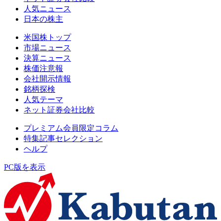
人気ニュース
日本の株主
米国株トップ
市場ニュース
決算ニュース
株価注意報
会社開示情報
銘柄探検
人気テーマ
ネット証券会社比較
プレミアム会員限定コラム
特集記事セレクション
ヘルプ
PC版を表示