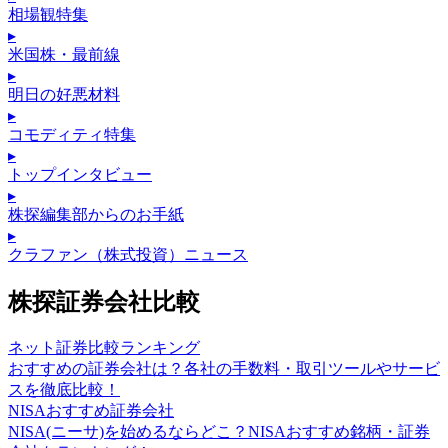
相場観特集
▸
米国株・最前線
▸
明日の好悪材料
▸
コモディティ特集
▸
トップインタビュー
▸
株探編集部からのお手紙
▸
クラファン（株式投資）ニュース
株探証券会社比較
ネット証券比較ランキング
おすすめの証券会社は？各社の手数料・取引ツールやサービ
スを徹底比較！
NISAおすすめ証券会社
NISA(ニーサ)を始めるならどこ？NISAおすすめ銘柄・証券