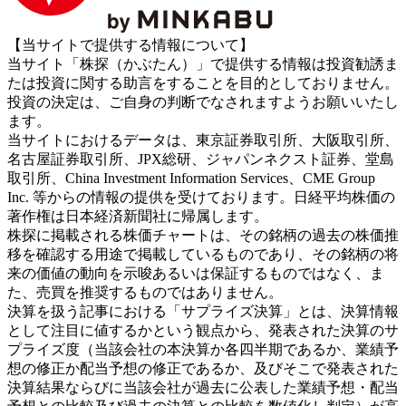
【当サイトで提供する情報について】
当サイト「株探（かぶたん）」で提供する情報は投資勧誘ま
たは投資に関する助言をすることを目的としておりません。
投資の決定は、ご自身の判断でなされますようお願いいたし
ます。
当サイトにおけるデータは、東京証券取引所、大阪取引所、
名古屋証券取引所、JPX総研、ジャパンネクスト証券、堂島
取引所、China Investment Information Services、CME Group
Inc. 等からの情報の提供を受けております。日経平均株価の
著作権は日本経済新聞社に帰属します。
株探に掲載される株価チャートは、その銘柄の過去の株価推
移を確認する用途で掲載しているものであり、その銘柄の将
来の価値の動向を示唆あるいは保証するものではなく、ま
た、売買を推奨するものではありません。
決算を扱う記事における「サプライズ決算」とは、決算情報
として注目に値するかという観点から、発表された決算のサ
プライズ度（当該会社の本決算か各四半期であるか、業績予
想の修正か配当予想の修正であるか、及びそこで発表された
決算結果ならびに当該会社が過去に公表した業績予想・配当