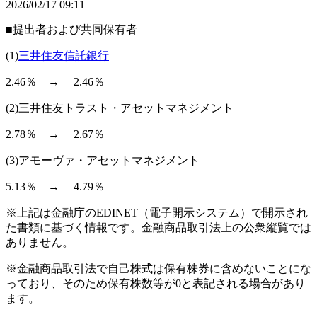
2026/02/17 09:11
■提出者および共同保有者
(1)
三井住友信託銀行
2.46％ → 2.46％
(2)三井住友トラスト・アセットマネジメント
2.78％ → 2.67％
(3)アモーヴァ・アセットマネジメント
5.13％ → 4.79％
※上記は金融庁のEDINET（電子開示システム）で開示され
た書類に基づく情報です。金融商品取引法上の公衆縦覧では
ありません。
※金融商品取引法で自己株式は保有株券に含めないことにな
っており、そのため保有株数等が0と表記される場合があり
ます。