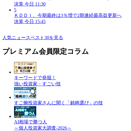
決算
今日 11:30
5
ＫＤＤＩ、今期最終は3％増で2期連続最高益更新へ
決算
今日 15:45
人気ニュースベスト30を見る
プレミアム会員限定コラム
キーワードで発掘！
強い投資家・すごい技
すご腕投資家さんに聞く「銘柄選び」の技
AI相場で勝つ人
～個人投資家大調査-2026～