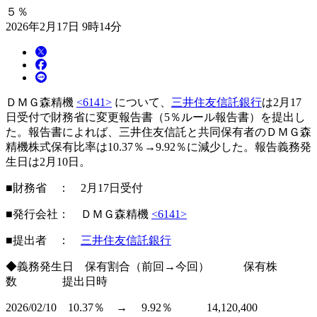
５％
2026年2月17日 9時14分
ＤＭＧ森精機
<6141>
について、
三井住友信託銀行
は2月17
日受付で財務省に変更報告書（5％ルール報告書）を提出し
た。報告書によれば、三井住友信託と共同保有者のＤＭＧ森
精機株式保有比率は10.37％→9.92％に減少した。報告義務発
生日は2月10日。
■財務省 ： 2月17日受付
■発行会社： ＤＭＧ森精機
<6141>
■提出者 ：
三井住友信託銀行
◆義務発生日 保有割合（前回→今回） 保有株
数 提出日時
2026/02/10 10.37％ → 9.92％ 14,120,400