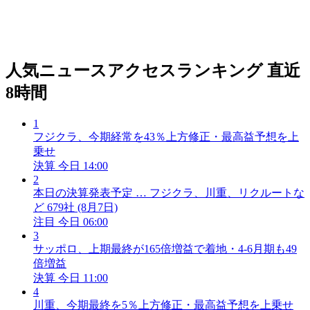
人気ニュースアクセスランキング
直近
8時間
1
フジクラ、今期経常を43％上方修正・最高益予想を上
乗せ
決算
今日 14:00
2
本日の決算発表予定 … フジクラ、川重、リクルートな
ど 679社 (8月7日)
注目
今日 06:00
3
サッポロ、上期最終が165倍増益で着地・4-6月期も49
倍増益
決算
今日 11:00
4
川重、今期最終を5％上方修正・最高益予想を上乗せ