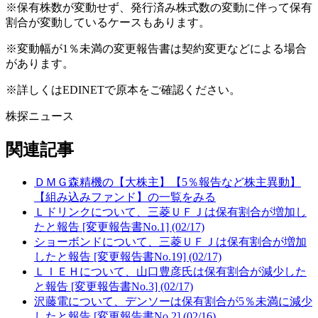
※保有株数が変動せず、発行済み株式数の変動に伴って保有
割合が変動しているケースもあります。
※変動幅が1％未満の変更報告書は契約変更などによる場合
があります。
※詳しくはEDINETで原本をご確認ください。
株探ニュース
関連記事
ＤＭＧ森精機の【大株主】【5％報告など株主異動】
【組み込みファンド】の一覧をみる
Ｌドリンクについて、三菱ＵＦＪは保有割合が増加し
たと報告 [変更報告書No.1] (02/17)
ショーボンドについて、三菱ＵＦＪは保有割合が増加
したと報告 [変更報告書No.19] (02/17)
ＬＩＥＨについて、山口豊彦氏は保有割合が減少した
と報告 [変更報告書No.3] (02/17)
沢藤電について、デンソーは保有割合が5％未満に減少
したと報告 [変更報告書No.2] (02/16)