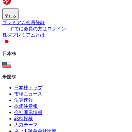
閉じる
プレミアム会員登録
すでに会員の方はログイン
株探プレミアムとは
日本株
米国株
日本株トップ
市場ニュース
決算速報
株価注意報
会社開示情報
銘柄探検
人気テーマ
ネット証券会社比較