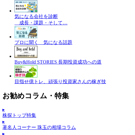
気になる会社を診断
成長・課題・そして…
プロに聞く 気になる話題
Buy&Hold STORIES 長期投資成功への道
目指せ億トレ、頑張り投資家さんの稼ぎ技
お勧めコラム・特集
▸
株探トップ特集
▸
著名人コーナー 珠玉の相場コラム
▸