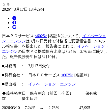
５％
2026年3月17日 13時29分
日本ＰＣサービス
<6025>
[名証Ｎ]について、
イノベーショ
ン・エンジン
は3月17日受付で財務省に変更報告書（5％ルー
ル報告書）を提出した。報告書によれば、
イノベーション・
エンジン
の日本ＰＣ株式保有比率は7.24％→2.76％に減少し
た。報告義務発生日は3月10日。
■財務省 ： 3月17日受付
■発行会社： 日本ＰＣサービス
<6025>
[名証Ｎ]
■提出者 ：
イノベーション・エンジン
◆義務発生日 保有割合（前回→今回） 保有株
数 提出日時
2026/03/10 7.24％ → 2.76％ 47,995