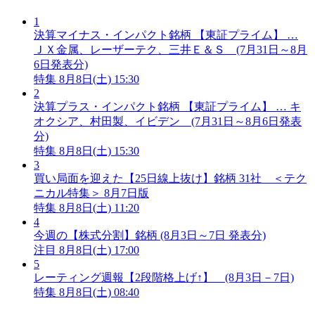
1
決算マイナス・インパクト銘柄 【東証プライム】 …
ＪＸ金属、レーザーテク、三井Ｅ＆Ｓ (7月31日～8月
6日発表分)
特集
8月8日(土) 15:30
2
決算プラス・インパクト銘柄 【東証プライム】 … キ
オクシア、村田製、イビデン (7月31日～8月6日発表
分)
特集
8月8日(土) 15:30
3
買い局面を迎えた【25日線上抜け】銘柄 31社 ＜テク
ニカル特集＞ 8月7日版
特集
8月8日(土) 11:20
4
今週の【株式分割】銘柄 (8月3日～7日 発表分)
注目
8月8日(土) 17:00
5
レーティング週報【2段階格上げ↑】 (8月3日－7日)
特集
8月8日(土) 08:40