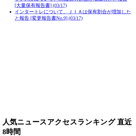
[大量保有報告書] (03/17)
インタートレについて、ＪＩＡは保有割合が増加した
と報告 [変更報告書No.9] (03/17)
人気ニュースアクセスランキング
直近
8時間