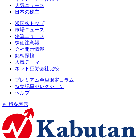
人気ニュース
日本の株主
米国株トップ
市場ニュース
決算ニュース
株価注意報
会社開示情報
銘柄探検
人気テーマ
ネット証券会社比較
プレミアム会員限定コラム
特集記事セレクション
ヘルプ
PC版を表示