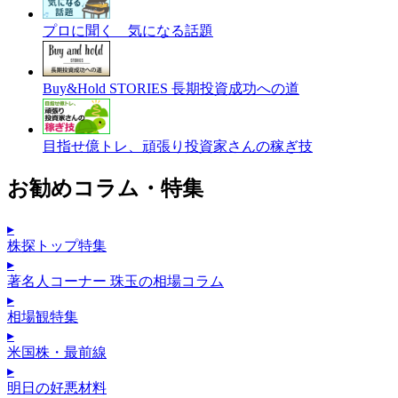
プロに聞く 気になる話題
Buy&Hold STORIES 長期投資成功への道
目指せ億トレ、頑張り投資家さんの稼ぎ技
お勧めコラム・特集
▸
株探トップ特集
▸
著名人コーナー 珠玉の相場コラム
▸
相場観特集
▸
米国株・最前線
▸
明日の好悪材料