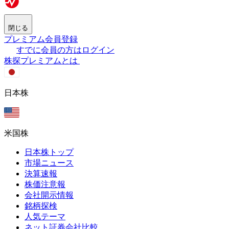
閉じる
プレミアム会員登録
すでに会員の方はログイン
株探プレミアムとは
日本株
米国株
日本株トップ
市場ニュース
決算速報
株価注意報
会社開示情報
銘柄探検
人気テーマ
ネット証券会社比較