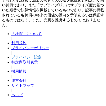
予想との比較及び過去の決算との比較を数値化し判定）が高
い銘柄であり、また「サプライズ順」はサプライズ度に基づ
いた順番で決算情報を掲載しているものであり、記事に掲載
されている各銘柄の将来の価値の動向を示唆あるいは保証す
るものではなく、また、売買を推奨するものではありませ
ん。
「株探」について
|
利用規約
プライバシーポリシー
|
プライバシー設定
特定商取引表示
|
採用情報
|
運営会社
サイトマップ
|
ヘルプ