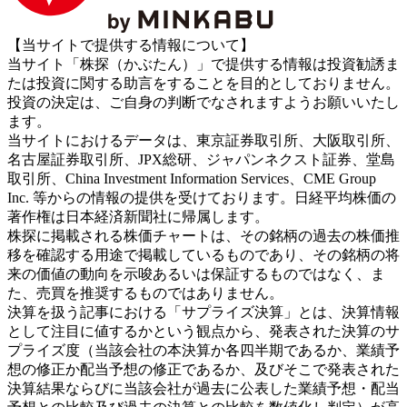
【当サイトで提供する情報について】
当サイト「株探（かぶたん）」で提供する情報は投資勧誘ま
たは投資に関する助言をすることを目的としておりません。
投資の決定は、ご自身の判断でなされますようお願いいたし
ます。
当サイトにおけるデータは、東京証券取引所、大阪取引所、
名古屋証券取引所、JPX総研、ジャパンネクスト証券、堂島
取引所、China Investment Information Services、CME Group
Inc. 等からの情報の提供を受けております。日経平均株価の
著作権は日本経済新聞社に帰属します。
株探に掲載される株価チャートは、その銘柄の過去の株価推
移を確認する用途で掲載しているものであり、その銘柄の将
来の価値の動向を示唆あるいは保証するものではなく、ま
た、売買を推奨するものではありません。
決算を扱う記事における「サプライズ決算」とは、決算情報
として注目に値するかという観点から、発表された決算のサ
プライズ度（当該会社の本決算か各四半期であるか、業績予
想の修正か配当予想の修正であるか、及びそこで発表された
決算結果ならびに当該会社が過去に公表した業績予想・配当