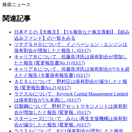
株探ニュース
関連記事
日本ＰＣの【大株主】【5％報告など株主異動】【組み
込みファンド】の一覧をみる
ツナグＧＨＤについて、イノベーション・エンジンは
保有割合が増加したと報告 [.. (03/17)
キャリアＢについて、佐藤良洋氏は保有割合が増加し
たと報告 [変更報告書No,1] (03/17)
キャリアＢについて、佐藤良洋氏は保有割合が5％を超
えたと報告 [大量保有報告書] (03/17)
ＡＣＳＬについて、野村証は保有割合が減少したと報
告 [変更報告書No.2] (03/17)
ラクスルについて、Keyrock Capital Management Limited
は保有割合が5％未満に.. (03/17)
日製鋼について、野村アセットマネジメントは保有割
合が増加したと報告 [変更報.. (03/17)
スターシーズについて、みらい再生支援機構は保有割
合が減少したと報告 [変更報.. (03/17)
ラクスルについて、R1は保有割合が増加したと報告