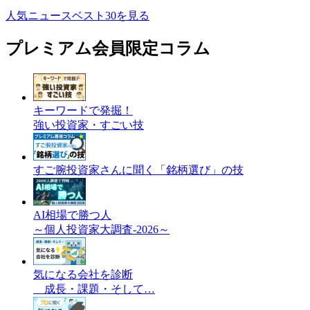
人気ニュースベスト30を見る
プレミアム会員限定コラム
キーワードで発掘！
強い投資家・すごい技
すご腕投資家さんに聞く「銘柄選び」の技
AI相場で勝つ人
～個人投資家大調査-2026～
気になる会社を診断
成長・課題・そして…