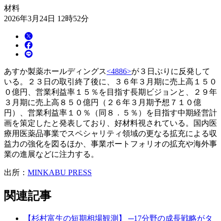
材料
2026年3月24日 12時52分
あすか製薬ホールディングス
<4886>
が３日ぶりに反発して
いる。２３日の取引終了後に、３６年３月期に売上高１５０
０億円、営業利益率１５％を目指す長期ビジョンと、２９年
３月期に売上高８５０億円（２６年３月期予想７１０億
円）、営業利益率１０％（同８．５％）を目指す中期経営計
画を策定したと発表しており、好材料視されている。国内医
療用医薬品事業でスペシャリティ領域の更なる拡充による収
益力の強化を図るほか、事業ポートフォリオの拡充や海外事
業の進展などに注力する。
出所：
MINKABU PRESS
関連記事
【杉村富生の短期相場観測】 ─17分野の成長戦略がタ