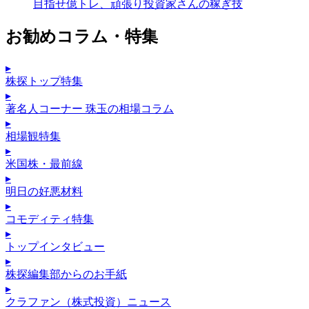
目指せ億トレ、頑張り投資家さんの稼ぎ技
お勧めコラム・特集
▸
株探トップ特集
▸
著名人コーナー 珠玉の相場コラム
▸
相場観特集
▸
米国株・最前線
▸
明日の好悪材料
▸
コモディティ特集
▸
トップインタビュー
▸
株探編集部からのお手紙
▸
クラファン（株式投資）ニュース