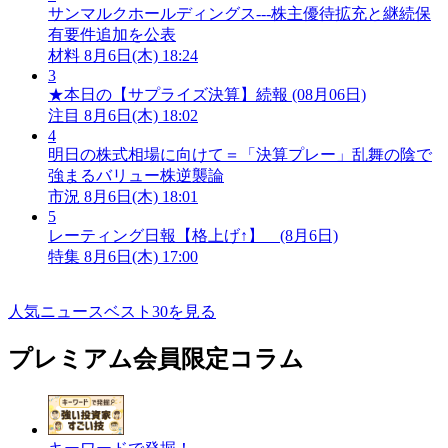
サンマルクホールディングス---株主優待拡充と継続保
有要件追加を公表
材料
8月6日(木) 18:24
3
★本日の【サプライズ決算】続報 (08月06日)
注目
8月6日(木) 18:02
4
明日の株式相場に向けて＝「決算プレー」乱舞の陰で
強まるバリュー株逆襲論
市況
8月6日(木) 18:01
5
レーティング日報【格上げ↑】 (8月6日)
特集
8月6日(木) 17:00
人気ニュースベスト30を見る
プレミアム会員限定コラム