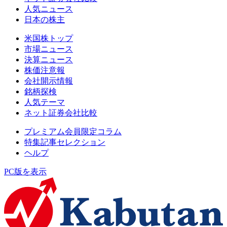
人気ニュース
日本の株主
米国株トップ
市場ニュース
決算ニュース
株価注意報
会社開示情報
銘柄探検
人気テーマ
ネット証券会社比較
プレミアム会員限定コラム
特集記事セレクション
ヘルプ
PC版を表示