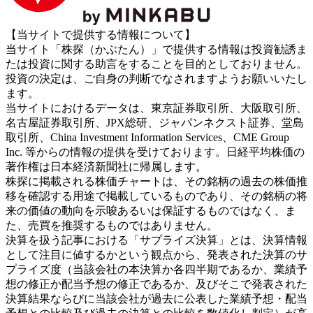
【当サイトで提供する情報について】
当サイト「株探（かぶたん）」で提供する情報は投資勧誘ま
たは投資に関する助言をすることを目的としておりません。
投資の決定は、ご自身の判断でなされますようお願いいたし
ます。
当サイトにおけるデータは、東京証券取引所、大阪取引所、
名古屋証券取引所、JPX総研、ジャパンネクスト証券、堂島
取引所、China Investment Information Services、CME Group
Inc. 等からの情報の提供を受けております。日経平均株価の
著作権は日本経済新聞社に帰属します。
株探に掲載される株価チャートは、その銘柄の過去の株価推
移を確認する用途で掲載しているものであり、その銘柄の将
来の価値の動向を示唆あるいは保証するものではなく、ま
た、売買を推奨するものではありません。
決算を扱う記事における「サプライズ決算」とは、決算情報
として注目に値するかという観点から、発表された決算のサ
プライズ度（当該会社の本決算か各四半期であるか、業績予
想の修正か配当予想の修正であるか、及びそこで発表された
決算結果ならびに当該会社が過去に公表した業績予想・配当