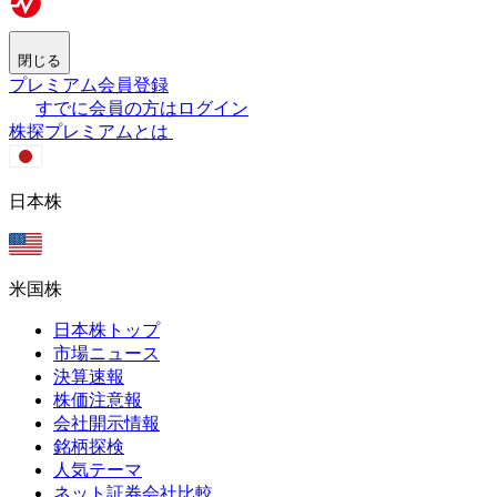
閉じる
プレミアム会員登録
すでに会員の方はログイン
株探プレミアムとは
日本株
米国株
日本株トップ
市場ニュース
決算速報
株価注意報
会社開示情報
銘柄探検
人気テーマ
ネット証券会社比較