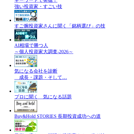
キーワードで発掘！
強い投資家・すごい技
すご腕投資家さんに聞く「銘柄選び」の技
AI相場で勝つ人
～個人投資家大調査-2026～
気になる会社を診断
成長・課題・そして…
プロに聞く 気になる話題
Buy&Hold STORIES 長期投資成功への道