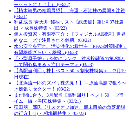
ーゲットに！（上） (03/22)
【植木靖男の相場展望】 ─海運・石油株の展開を注視
(03/21)
利益成長“青天井”銘柄リスト【総集編】第1弾 37社選
出 ＜成長株特集＞ (03/22)
個人投資家・有限亭玉介：【フィジカルAI関連】世界
的なニーズで注目される銘柄.. (03/22)
水の安全を守れ、汚染浄化の救世主「PFAS対策関連」
有望株総ざらい ＜株探.. (03/23)
「小型原子炉」が5位にランク、対米投融資の第2弾と
して関心集まる＜注目テーマ＞ (03/23)
【高配当利回り株】ベスト50 ＜割安株特集＞ (3月19
日現在)
【北浜流一郎のズバリ株先見！】 ─ 原油高騰で狙うべ
き逆張りセクター！ (03/22)
まだ間に合う、3月配当【高利回り】ベスト50 「プラ
イム」編 ＜割安株特集＞ (03/21)
窪田朋一郎氏【リスクオフ加速、期末目前の急落相場
の行方】(1) ＜相場観特集＞ (03/23)