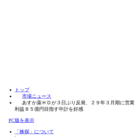
トップ
市場ニュース
あすか薬ＨＤが３日ぶり反発、２９年３月期に営業
利益８５億円目指す中計を好感
PC版を表示
「株探」について