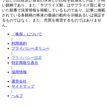
予想との比較及び過去の決算との比較を数値化し判定）が高
い銘柄であり、また「サプライズ順」はサプライズ度に基づ
いた順番で決算情報を掲載しているものであり、記事に掲載
されている各銘柄の将来の価値の動向を示唆あるいは保証す
るものではなく、また、売買を推奨するものではありませ
ん。
「株探」について
|
利用規約
プライバシーポリシー
|
プライバシー設定
特定商取引表示
|
採用情報
|
運営会社
サイトマップ
|
ヘルプ