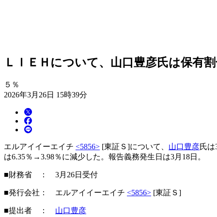
ＬＩＥＨについて、山口豊彦氏は保有割合が
５％
2026年3月26日 15時39分
エルアイイーエイチ
<5856>
[東証Ｓ]について、
山口豊彦
氏は
は6.35％→3.98％に減少した。報告義務発生日は3月18日。
■財務省 ： 3月26日受付
■発行会社： エルアイイーエイチ
<5856>
[東証Ｓ]
■提出者 ：
山口豊彦