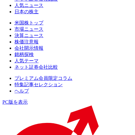
人気ニュース
日本の株主
米国株トップ
市場ニュース
決算ニュース
株価注意報
会社開示情報
銘柄探検
人気テーマ
ネット証券会社比較
プレミアム会員限定コラム
特集記事セレクション
ヘルプ
PC版を表示