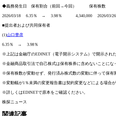
◆義務発生日 保有割合（前回→今回） 保有株数
2026/03/18 6.35％ → 3.98％ 4,340,000 2026/03/26 
■提出者および共同保有者
(1)
山口豊彦
6.35％ → 3.98％
※上記は金融庁のEDINET（電子開示システム）で開示さ
※金融商品取引法で自己株式は保有株券に含めないことにな
※保有株数が変動せず、発行済み株式数の変動に伴って保有
※変動幅が1％未満の変更報告書は契約変更などによる場合
※詳しくはEDINETで原本をご確認ください。
株探ニュース
関連記事