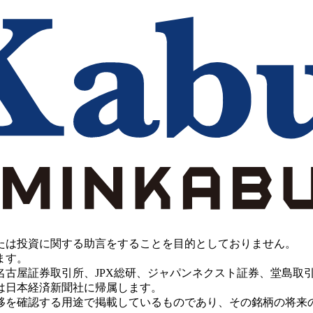
たは投資に関する助言をすることを目的としておりません。
ます。
PX総研、ジャパンネクスト証券、堂島取引所、China Investment 
は日本経済新聞社に帰属します。
移を確認する用途で掲載しているものであり、その銘柄の将来