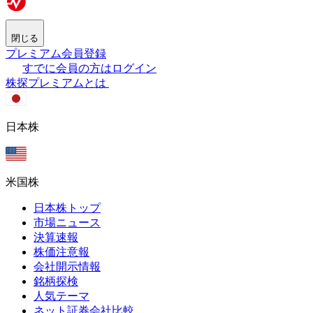
閉じる
プレミアム会員登録
すでに会員の方はログイン
株探プレミアムとは
日本株
米国株
日本株トップ
市場ニュース
決算速報
株価注意報
会社開示情報
銘柄探検
人気テーマ
ネット証券会社比較