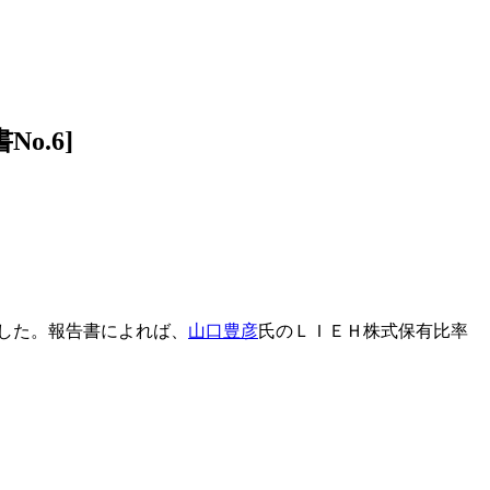
o.6]
出した。報告書によれば、
山口豊彦
氏のＬＩＥＨ株式保有比率