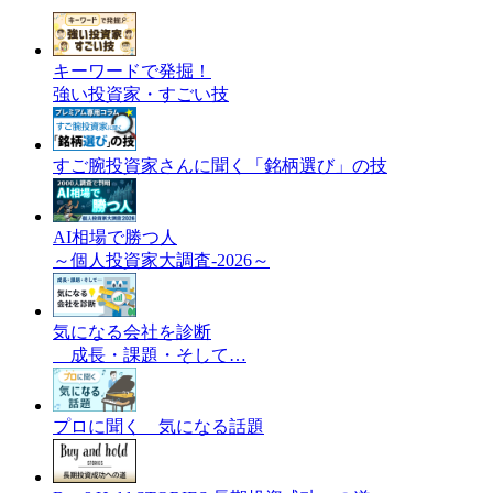
キーワードで発掘！
強い投資家・すごい技
すご腕投資家さんに聞く「銘柄選び」の技
AI相場で勝つ人
～個人投資家大調査-2026～
気になる会社を診断
成長・課題・そして…
プロに聞く 気になる話題