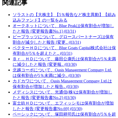
関連記事
ソラストの【大株主】【5％報告など株主異動】【組み
込みファンド】の一覧をみる
オークネットについて、Blue Peakは保有割合が増加し
たと報告 [変更報告書No.1] (03/31)
ビープラッツについて、グロースパートナーズは保有
割合が減少したと報告 [変更.. (03/31)
ベクターＨＤについて、Blue Goats Capital株式会社は保
有割合が5％を超えたと.. (03/31)
Ｂｒ．ＨＤについて、藤田公康氏は保有割合が5％未満
に減少したと報告 [変更報.. (03/30)
北越コーポについて、Oasis Management Company Ltd.
は保有割合が5％未満に減少.. (03/30)
カドカワについて、Oasis Management Company Ltd.は
保有割合が増加したと報告.. (03/30)
メディシスについて、光通信(株)は保有割合が増加し
たと報告 [変更報告書No.2] (03/30)
富士紡ＨＤについて、エフィッシモは保有割合が増加
したと報告 [変更報告書No.69] (03/30)
ベーシックについて、塚田耕司氏は保有割合が5％を超