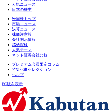
人気ニュース
日本の株主
米国株トップ
市場ニュース
決算ニュース
株価注意報
会社開示情報
銘柄探検
人気テーマ
ネット証券会社比較
プレミアム会員限定コラム
特集記事セレクション
ヘルプ
PC版を表示