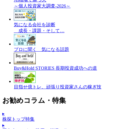
～個人投資家大調査-2026～
気になる会社を診断
成長・課題・そして…
プロに聞く 気になる話題
Buy&Hold STORIES 長期投資成功への道
目指せ億トレ、頑張り投資家さんの稼ぎ技
お勧めコラム・特集
▸
株探トップ特集
▸