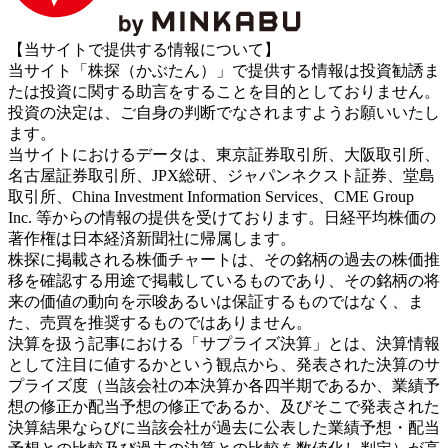
【当サイトで提供する情報について】
当サイト「株探（かぶたん）」で提供する情報は投資勧誘ま
たは投資に関する助言をすることを目的としておりません。
投資の決定は、ご自身の判断でなされますようお願いいたし
ます。
当サイトにおけるデータは、東京証券取引所、大阪取引所、
名古屋証券取引所、JPX総研、ジャパンネクスト証券、堂島
取引所、China Investment Information Services、CME Group
Inc. 等からの情報の提供を受けております。日経平均株価の
著作権は日本経済新聞社に帰属します。
株探に掲載される株価チャートは、その銘柄の過去の株価推
移を確認する用途で掲載しているものであり、その銘柄の将
来の価値の動向を示唆あるいは保証するものではなく、ま
た、売買を推奨するものではありません。
決算を扱う記事における「サプライズ決算」とは、決算情報
として注目に値するかという観点から、発表された決算のサ
プライズ度（当該会社の本決算か各四半期であるか、業績予
想の修正か配当予想の修正であるか、及びそこで発表された
決算結果ならびに当該会社が過去に公表した業績予想・配当