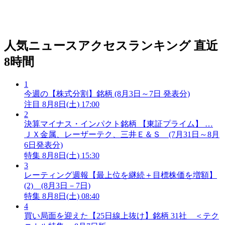
人気ニュースアクセスランキング
直近
8時間
1
今週の【株式分割】銘柄 (8月3日～7日 発表分)
注目
8月8日(土) 17:00
2
決算マイナス・インパクト銘柄 【東証プライム】 …
ＪＸ金属、レーザーテク、三井Ｅ＆Ｓ (7月31日～8月
6日発表分)
特集
8月8日(土) 15:30
3
レーティング週報【最上位を継続＋目標株価を増額】
(2) (8月3日－7日)
特集
8月8日(土) 08:40
4
買い局面を迎えた【25日線上抜け】銘柄 31社 ＜テク