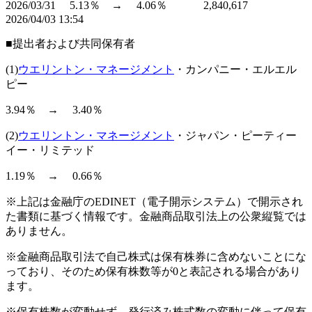
2026/03/31 5.13％ → 4.06％ 2,840,617
2026/04/03 13:54
■提出者および共同保有者
(1)
ウエリントン・マネージメント
・カンパニー・エルエル
ピー
3.94％ → 3.40％
(2)
ウエリントン・マネージメント
・ジャパン・ピーティー
イー・リミテッド
1.19％ → 0.66％
※上記は金融庁のEDINET（電子開示システム）で開示され
た書類に基づく情報です。金融商品取引法上の公衆縦覧では
ありません。
※金融商品取引法で自己株式は保有株券に含めないことにな
っており、そのため保有株数等が0と表記される場合があり
ます。
※保有株数が変動せず、発行済み株式数の変動に伴って保有