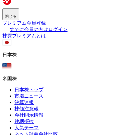
閉じる
プレミアム会員登録
すでに会員の方はログイン
株探プレミアムとは
日本株
米国株
日本株トップ
市場ニュース
決算速報
株価注意報
会社開示情報
銘柄探検
人気テーマ
ネット証券会社比較