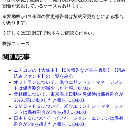
割合が変動しているケースもあります。
※変動幅が1％未満の変更報告書は契約変更などによる場合
があります。
※詳しくはEDINETで原本をご確認ください。
株探ニュース
関連記事
ニチコンの【大株主】【5％報告など株主異動】【組み
込みファンド】の一覧をみる
オプトランについて、米ウエリントン・マネージメン
トは保有割合が減少したと報.. (04/03)
栗林船について、東京海上日動火災保険は保有割合が
5％未満に減少したと報告 [.. (04/03)
ＧＭＯ－ＰＧについて、米ウエリントン・マネージメ
ントは保有割合が5％を超え.. (04/03)
日本ＰＣについて、イノベーション・エンジンは保有
割合が5％を超えたと報告 [.. (04/03)