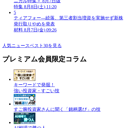
ニカル特集＞ 8月7日版
特集
8月8日(土) 11:20
5
ティアフォー---続落、第三者割当増資を実施せず新株
発行取りやめを発表
材料
8月7日(金) 09:26
人気ニュースベスト30を見る
プレミアム会員限定コラム
キーワードで発掘！
強い投資家・すごい技
すご腕投資家さんに聞く「銘柄選び」の技
AI相場で勝つ人