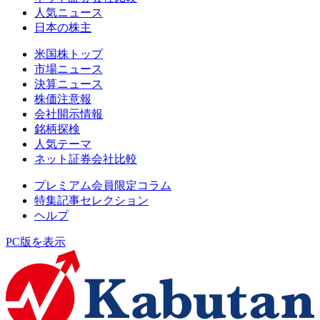
人気ニュース
日本の株主
米国株トップ
市場ニュース
決算ニュース
株価注意報
会社開示情報
銘柄探検
人気テーマ
ネット証券会社比較
プレミアム会員限定コラム
特集記事セレクション
ヘルプ
PC版を表示