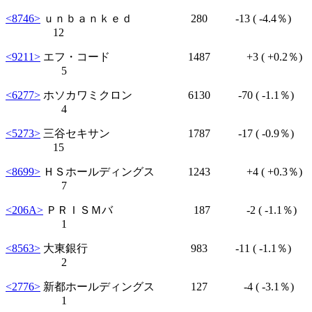
<8746>
ｕｎｂａｎｋｅｄ 280
-13
( -4.4％)
12
<9211>
エフ・コード 1487
+3
( +0.2％)
5
<6277>
ホソカワミクロン 6130
-70
( -1.1％)
4
<5273>
三谷セキサン 1787
-17
( -0.9％)
15
<8699>
ＨＳホールディングス 1243
+4
( +0.3％)
7
<206A>
ＰＲＩＳＭバ 187
-2
( -1.1％)
1
<8563>
大東銀行 983
-11
( -1.1％)
2
<2776>
新都ホールディングス 127
-4
( -3.1％)
1