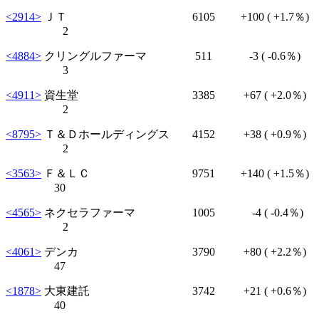
<2914>
ＪＴ 6105
+100
( +1.7％)
2
<4884>
クリングルファーマ 511
-3
( -0.6％)
3
<4911>
資生堂 3385
+67
( +2.0％)
2
<8795>
Ｔ＆Ｄホールディングス 4152
+38
( +0.9％)
2
<3563>
Ｆ＆ＬＣ 9751
+140
( +1.5％)
30
<4565>
ネクセラファーマ 1005
-4
( -0.4％)
2
<4061>
デンカ 3790
+80
( +2.2％)
47
<1878>
大東建託 3742
+21
( +0.6％)
40