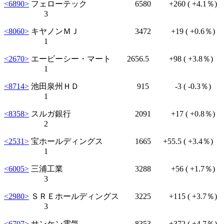
<6890>
フェローテック 6580
+260
( +4.1％)
3
<8060>
キヤノンＭＪ 3472
+19
( +0.6％)
1
<2670>
エービーシー・マート 2656.5
+98
( +3.8％)
1
<8714>
池田泉州ＨＤ 915
-3
( -0.3％)
1
<8358>
スルガ銀行 2091
+17
( +0.8％)
2
<2531>
宝ホールディングス 1665
+55.5
( +3.4％)
1
<6005>
三浦工業 3288
+56
( +1.7％)
3
<2980>
ＳＲＥホールディングス 3225
+115
( +3.7％)
3
<6707>
サンケン電気 8353
+372
( +4.7％)