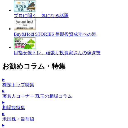
プロに聞く 気になる話題
Buy&Hold STORIES 長期投資成功への道
目指せ億トレ、頑張り投資家さんの稼ぎ技
お勧めコラム・特集
▸
株探トップ特集
▸
著名人コーナー 珠玉の相場コラム
▸
相場観特集
▸
米国株・最前線
▸