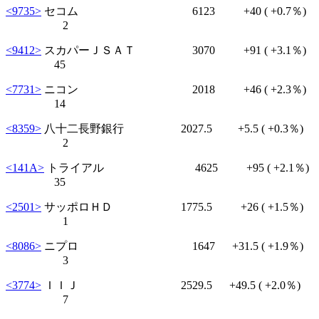
<9735>
セコム 6123
+40
( +0.7％)
2
<9412>
スカパーＪＳＡＴ 3070
+91
( +3.1％)
45
<7731>
ニコン 2018
+46
( +2.3％)
14
<8359>
八十二長野銀行 2027.5
+5.5
( +0.3％)
2
<141A>
トライアル 4625
+95
( +2.1％)
35
<2501>
サッポロＨＤ 1775.5
+26
( +1.5％)
1
<8086>
ニプロ 1647
+31.5
( +1.9％)
3
<3774>
ＩＩＪ 2529.5
+49.5
( +2.0％)
7