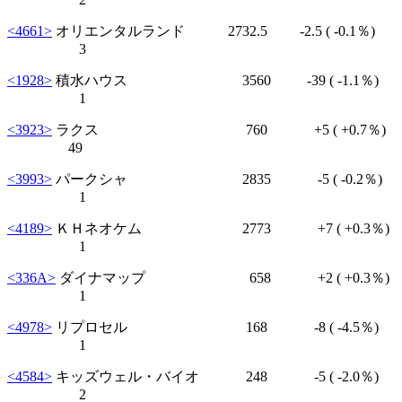
<4661>
オリエンタルランド 2732.5
-2.5
( -0.1％)
3
<1928>
積水ハウス 3560
-39
( -1.1％)
1
<3923>
ラクス 760
+5
( +0.7％)
49
<3993>
パークシャ 2835
-5
( -0.2％)
1
<4189>
ＫＨネオケム 2773
+7
( +0.3％)
1
<336A>
ダイナマップ 658
+2
( +0.3％)
1
<4978>
リプロセル 168
-8
( -4.5％)
1
<4584>
キッズウェル・バイオ 248
-5
( -2.0％)
2