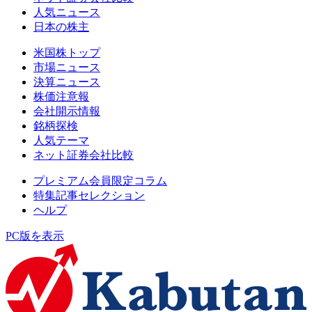
人気ニュース
日本の株主
米国株トップ
市場ニュース
決算ニュース
株価注意報
会社開示情報
銘柄探検
人気テーマ
ネット証券会社比較
プレミアム会員限定コラム
特集記事セレクション
ヘルプ
PC版を表示