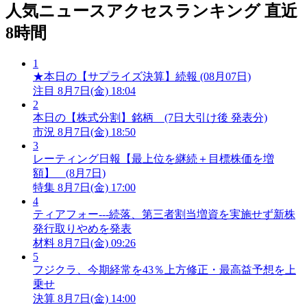
人気ニュースアクセスランキング
直近
8時間
1
★本日の【サプライズ決算】続報 (08月07日)
注目
8月7日(金) 18:04
2
本日の【株式分割】銘柄 (7日大引け後 発表分)
市況
8月7日(金) 18:50
3
レーティング日報【最上位を継続＋目標株価を増
額】 (8月7日)
特集
8月7日(金) 17:00
4
ティアフォー---続落、第三者割当増資を実施せず新株
発行取りやめを発表
材料
8月7日(金) 09:26
5
フジクラ、今期経常を43％上方修正・最高益予想を上
乗せ
決算
8月7日(金) 14:00