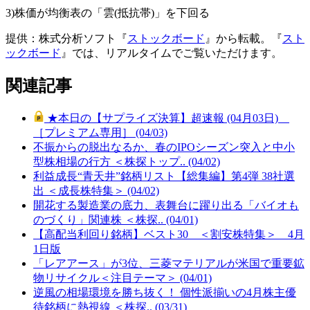
3)株価が均衡表の「雲(抵抗帯)」を下回る
提供：株式分析ソフト『
ストックボード
』から転載。『
スト
ックボード
』では、リアルタイムでご覧いただけます。
関連記事
★本日の【サプライズ決算】超速報 (04月03日)
［プレミアム専用］ (04/03)
不振からの脱出なるか、春のIPOシーズン突入と中小
型株相場の行方 ＜株探トップ.. (04/02)
利益成長“青天井”銘柄リスト【総集編】第4弾 38社選
出 ＜成長株特集＞ (04/02)
開花する製造業の底力、表舞台に躍り出る「バイオも
のづくり」関連株 ＜株探.. (04/01)
【高配当利回り銘柄】ベスト30 ＜割安株特集＞ 4月
1日版
「レアアース」が3位、三菱マテリアルが米国で重要鉱
物リサイクル＜注目テーマ＞ (04/01)
逆風の相場環境を勝ち抜く！ 個性派揃いの4月株主優
待銘柄に熱視線 ＜株探.. (03/31)