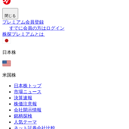
閉じる
プレミアム会員登録
すでに会員の方はログイン
株探プレミアムとは
日本株
米国株
日本株トップ
市場ニュース
決算速報
株価注意報
会社開示情報
銘柄探検
人気テーマ
ネット証券会社比較