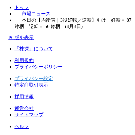
トップ
市場ニュース
本日の【均衡表｜3役好転／逆転】引け 好転＝ 87
銘柄 逆転＝ 56 銘柄 (4月3日)
PC版を表示
「株探」について
|
利用規約
プライバシーポリシー
|
プライバシー設定
特定商取引表示
|
採用情報
|
運営会社
サイトマップ
|
ヘルプ