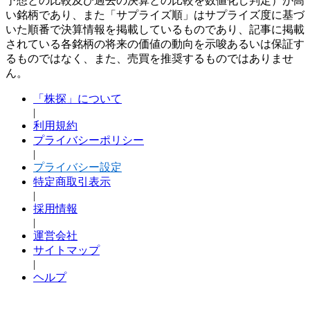
予想との比較及び過去の決算との比較を数値化し判定）が高
い銘柄であり、また「サプライズ順」はサプライズ度に基づ
いた順番で決算情報を掲載しているものであり、記事に掲載
されている各銘柄の将来の価値の動向を示唆あるいは保証す
るものではなく、また、売買を推奨するものではありませ
ん。
「株探」について
|
利用規約
プライバシーポリシー
|
プライバシー設定
特定商取引表示
|
採用情報
|
運営会社
サイトマップ
|
ヘルプ