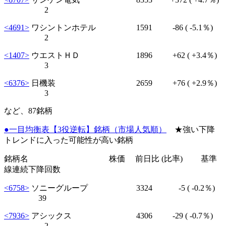
2
<4691>
ワシントンホテル 1591
-86
( -5.1％)
2
<1407>
ウエストＨＤ 1896
+62
( +3.4％)
3
<6376>
日機装 2659
+76
( +2.9％)
3
など、87銘柄
●一目均衡表【3役逆転】銘柄（市場人気順）
★強い下降
トレンドに入った可能性が高い銘柄
銘柄名 株価 前日比 (比率) 基準
線連続下降回数
<6758>
ソニーグループ 3324
-5
( -0.2％)
39
<7936>
アシックス 4306
-29
( -0.7％)
2