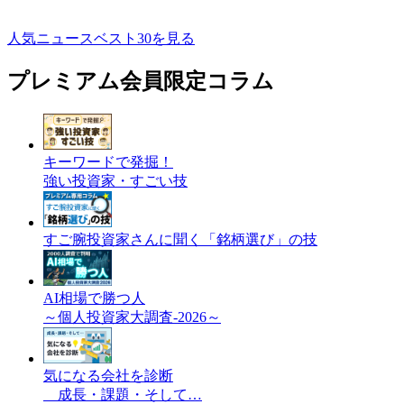
人気ニュースベスト30を見る
プレミアム会員限定コラム
キーワードで発掘！
強い投資家・すごい技
すご腕投資家さんに聞く「銘柄選び」の技
AI相場で勝つ人
～個人投資家大調査-2026～
気になる会社を診断
成長・課題・そして…