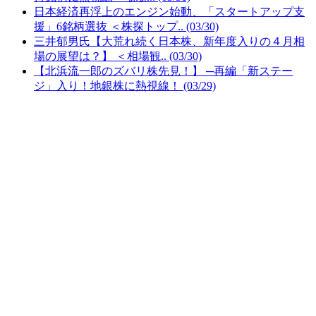
日本経済再浮上のエンジン始動、「スタートアップ支
援」6銘柄選抜 ＜株探トップ.. (03/30)
三井郁男氏【大荒れ続く日本株、新年度入りの４月相
場の展望は？】 ＜相場観.. (03/30)
【北浜流一郎のズバリ株先見！】 ─再編「新ステー
ジ」入り！地銀株に熱視線！ (03/29)