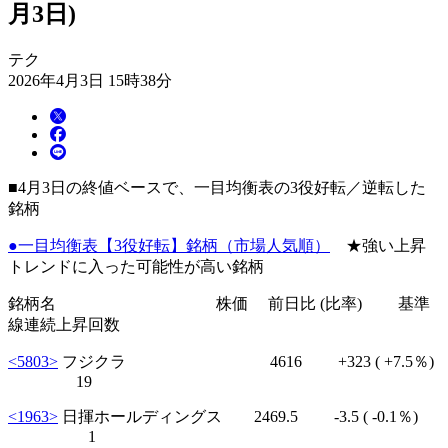
月3日)
テク
2026年4月3日 15時38分
■4月3日の終値ベースで、一目均衡表の3役好転／逆転した
銘柄
●一目均衡表【3役好転】銘柄（市場人気順）
★強い上昇
トレンドに入った可能性が高い銘柄
銘柄名 株価 前日比 (比率) 基準
線連続上昇回数
<5803>
フジクラ 4616
+323
( +7.5％)
19
<1963>
日揮ホールディングス 2469.5
-3.5
( -0.1％)
1