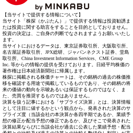
【当サイトで提供する情報について】
当サイト「株探（かぶたん）」で提供する情報は投資勧誘ま
たは投資に関する助言をすることを目的としておりません。
投資の決定は、ご自身の判断でなされますようお願いいたし
ます。
当サイトにおけるデータは、東京証券取引所、大阪取引所、
名古屋証券取引所、JPX総研、ジャパンネクスト証券、堂島
取引所、China Investment Information Services、CME Group
Inc. 等からの情報の提供を受けております。日経平均株価の
著作権は日本経済新聞社に帰属します。
株探に掲載される株価チャートは、その銘柄の過去の株価推
移を確認する用途で掲載しているものであり、その銘柄の将
来の価値の動向を示唆あるいは保証するものではなく、ま
た、売買を推奨するものではありません。
決算を扱う記事における「サプライズ決算」とは、決算情報
として注目に値するかという観点から、発表された決算のサ
プライズ度（当該会社の本決算か各四半期であるか、業績予
想の修正か配当予想の修正であるか、及びそこで発表された
決算結果ならびに当該会社が過去に公表した業績予想・配当