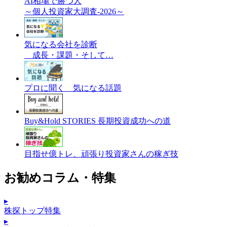
AI相場で勝つ人
～個人投資家大調査-2026～
気になる会社を診断
成長・課題・そして…
プロに聞く 気になる話題
Buy&Hold STORIES 長期投資成功への道
目指せ億トレ、頑張り投資家さんの稼ぎ技
お勧めコラム・特集
▸
株探トップ特集
▸