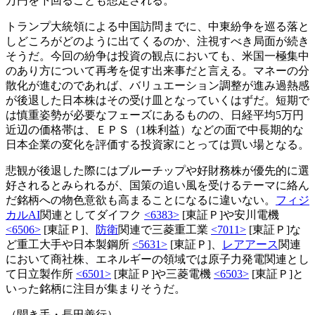
万円を下回ることも想定される。
トランプ大統領による中国訪問までに、中東紛争を巡る落と
しどころがどのように出てくるのか、注視すべき局面が続き
そうだ。今回の紛争は投資の観点においても、米国一極集中
のあり方について再考を促す出来事だと言える。マネーの分
散化が進むのであれば、バリュエーション調整が進み過熱感
が後退した日本株はその受け皿となっていくはずだ。短期で
は慎重姿勢が必要なフェーズにあるものの、日経平均5万円
近辺の価格帯は、ＥＰＳ（1株利益）などの面で中長期的な
日本企業の変化を評価する投資家にとっては買い場となる。
悲観が後退した際にはブルーチップや好財務株が優先的に選
好されるとみられるが、国策の追い風を受けるテーマに絡ん
だ銘柄への物色意欲も高まることになるに違いない。
フィジ
カルAI
関連としてダイフク
<6383>
[東証Ｐ]や安川電機
<6506>
[東証Ｐ]、
防衛
関連で三菱重工業
<7011>
[東証Ｐ]な
ど重工大手や日本製鋼所
<5631>
[東証Ｐ]、
レアアース
関連
において商社株、エネルギーの領域では原子力発電関連とし
て日立製作所
<6501>
[東証Ｐ]や三菱電機
<6503>
[東証Ｐ]と
いった銘柄に注目が集まりそうだ。
（聞き手・長田善行）