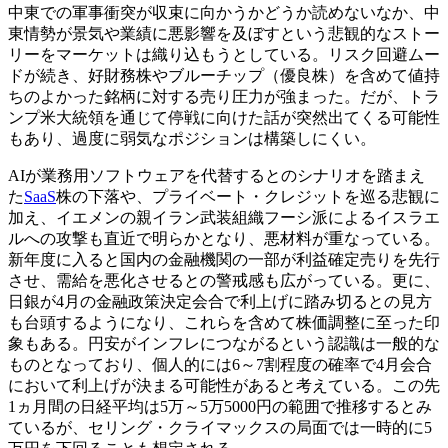
中東での軍事衝突が収束に向かうかどうか読めないなか、中
東情勢が景気や業績に悪影響を及ぼすという悲観的なストー
リーをマーケットは織り込もうとしている。リスク回避ムー
ドが続き、好財務株やブルーチップ（優良株）を含めて値持
ちのよかった銘柄に対する売り圧力が強まった。だが、トラ
ンプ米大統領を通じて停戦に向けた話が突然出てくる可能性
もあり、過度に弱気なポジションは構築しにくい。
AIが業務用ソフトウェアを代替するとのシナリオを踏まえ
た
SaaS
株の下落や、プライベート・クレジットを巡る悲観に
加え、イエメンの親イラン武装組織フーシ派によるイスラエ
ルへの攻撃も直近で明らかとなり、悪材料が重なっている。
新年度に入ると国内の金融機関の一部が利益確定売りを先行
させ、需給を悪化させるとの警戒感も広がっている。更に、
日銀が4月の金融政策決定会合で利上げに踏み切るとの見方
も台頭するようになり、これらを含めて株価調整に至った印
象もある。円安がインフレにつながるという認識は一般的な
ものとなっており、個人的には6～7割程度の確率で4月会合
において利上げが決まる可能性があると考えている。この先
1ヵ月間の日経平均は5万～5万5000円の範囲で推移するとみ
ているが、セリング・クライマックスの局面では一時的に5