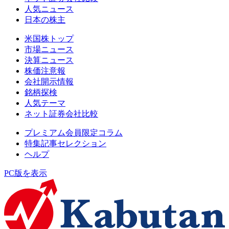
人気ニュース
日本の株主
米国株トップ
市場ニュース
決算ニュース
株価注意報
会社開示情報
銘柄探検
人気テーマ
ネット証券会社比較
プレミアム会員限定コラム
特集記事セレクション
ヘルプ
PC版を表示