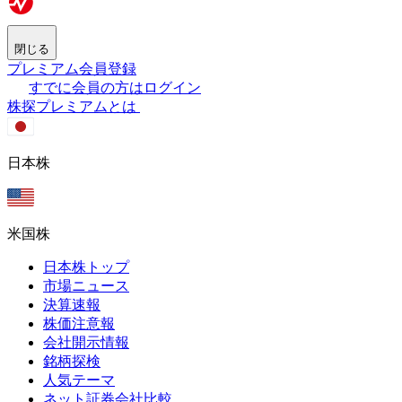
閉じる
プレミアム会員登録
すでに会員の方はログイン
株探プレミアムとは
日本株
米国株
日本株トップ
市場ニュース
決算速報
株価注意報
会社開示情報
銘柄探検
人気テーマ
ネット証券会社比較