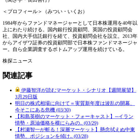
＜プロフィール＞（みつい・いくお）
1984年からファンドマネージャーとして日本株運用を40年以
上にわたり続ける。国内銀行投資顧問、英国の投資顧問会
社、国内大手信託銀行を経て、投資顧問会社を設立。2013年
からアイザワ証券の投資顧問部で日本株ファンドマネージャ
ー。自ら企業調査するボトムアップ運用を続けている。
株探ニュース
関連記事
伊藤智洋が読むマーケット・シナリオ【週間展望】
3月29日版
明日の株式相場に向けて＝実質新年度は波乱の開幕、
今そこにある危機 (03/30)
【和島英樹のマーケット・フォーキャスト】─イラン
情勢・原油価格を横にらみの.. (03/29)
【村瀬智一が斬る！深層マーケット】懸念拭えぬ中東
情勢、ポジションを傾け.. (03/28)