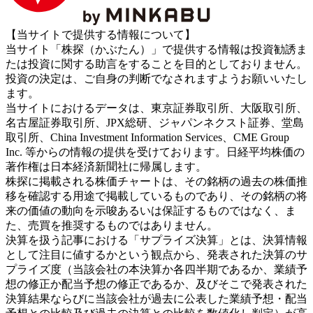
【当サイトで提供する情報について】
当サイト「株探（かぶたん）」で提供する情報は投資勧誘ま
たは投資に関する助言をすることを目的としておりません。
投資の決定は、ご自身の判断でなされますようお願いいたし
ます。
当サイトにおけるデータは、東京証券取引所、大阪取引所、
名古屋証券取引所、JPX総研、ジャパンネクスト証券、堂島
取引所、China Investment Information Services、CME Group
Inc. 等からの情報の提供を受けております。日経平均株価の
著作権は日本経済新聞社に帰属します。
株探に掲載される株価チャートは、その銘柄の過去の株価推
移を確認する用途で掲載しているものであり、その銘柄の将
来の価値の動向を示唆あるいは保証するものではなく、ま
た、売買を推奨するものではありません。
決算を扱う記事における「サプライズ決算」とは、決算情報
として注目に値するかという観点から、発表された決算のサ
プライズ度（当該会社の本決算か各四半期であるか、業績予
想の修正か配当予想の修正であるか、及びそこで発表された
決算結果ならびに当該会社が過去に公表した業績予想・配当