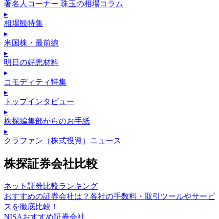
著名人コーナー 珠玉の相場コラム
▸
相場観特集
▸
米国株・最前線
▸
明日の好悪材料
▸
コモディティ特集
▸
トップインタビュー
▸
株探編集部からのお手紙
▸
クラファン（株式投資）ニュース
株探証券会社比較
ネット証券比較ランキング
おすすめの証券会社は？各社の手数料・取引ツールやサービ
スを徹底比較！
NISAおすすめ証券会社