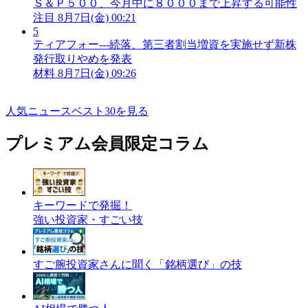
Ｓ＆Ｐ５００、今月中に８０００まで上昇する可能性
注目
8月7日(金) 00:21
5
ティアフォー---続落、第三者割当増資を実施せず新株
発行取りやめを発表
材料
8月7日(金) 09:26
人気ニュースベスト30を見る
プレミアム会員限定コラム
キーワードで発掘！
強い投資家・すごい技
すご腕投資家さんに聞く「銘柄選び」の技