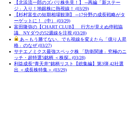
【北浜流一郎のズバリ株先見！】 ─再編「新ステー
ジ」入り！地銀株に熱視線！ (03/29)
【杉村富生の短期相場観測】 ─17分野の成長戦略がタ
ーゲットに！（中） (03/29)
富田隆弥の【CHART CLUB】 行方が見えぬ停戦協
議、NYダウの52週線を注視 (03/28)
あ～もう勝てない、でも視線を変えたら「億り人昇
格」のなぜ (03/27)
サナエノミクス最強スペック株 「防衛関連」究極のニ
ッチ・超特選5銘柄 ＜株探.. (03/28)
利益成長“青天井”銘柄リスト【総集編】第3弾 42社選
出 ＜成長株特集＞ (03/29)