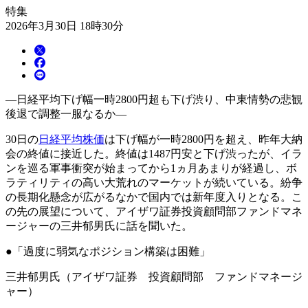
特集
2026年3月30日 18時30分
―日経平均下げ幅一時2800円超も下げ渋り、中東情勢の悲観
後退で調整一服なるか―
30日の
日経平均株価
は下げ幅が一時2800円を超え、昨年大納
会の終値に接近した。終値は1487円安と下げ渋ったが、イラ
ンを巡る軍事衝突が始まってから1ヵ月あまりが経過し、ボ
ラティリティの高い大荒れのマーケットが続いている。紛争
の長期化懸念が広がるなかで国内では新年度入りとなる。こ
の先の展望について、アイザワ証券投資顧問部ファンドマネ
ージャーの三井郁男氏に話を聞いた。
●「過度に弱気なポジション構築は困難」
三井郁男氏（アイザワ証券 投資顧問部 ファンドマネージ
ャー）