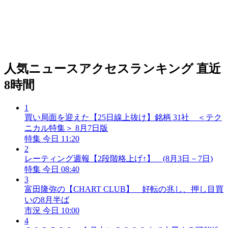
人気ニュースアクセスランキング
直近
8時間
1
買い局面を迎えた【25日線上抜け】銘柄 31社 ＜テク
ニカル特集＞ 8月7日版
特集
今日 11:20
2
レーティング週報【2段階格上げ↑】 (8月3日－7日)
特集
今日 08:40
3
富田隆弥の【CHART CLUB】 好転の兆し、押し目買
いの8月半ば
市況
今日 10:00
4