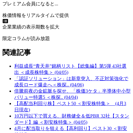
プレミアム会員になると...
株価情報をリアルタイムで提供
企業業績の表示期数を拡大
限定コラムが読み放題
関連記事
利益成長“青天井”銘柄リスト【総集編】第5弾 43社選
出 ＜成長株特集＞ (04/05)
「認証ソリューション」は新章突入、不正対策強化で
成長ロード爆走へ＜株探.. (04/06)
倍騰前夜の金鉱脈を探せ、「株価3ケタ」半導体中小型
バリュー特選5 ＜株探.. (04/04)
【高配当利回り株】ベスト50 ＜割安株特集＞ (4月3
日現在)
10万円以下で買える、財務健全＆低PBR 32社【スタン
ダード】編 ＜割安株特集＞ (04/05)
4月に配当取りを狙える【高利回り】ベスト30 ＜割安