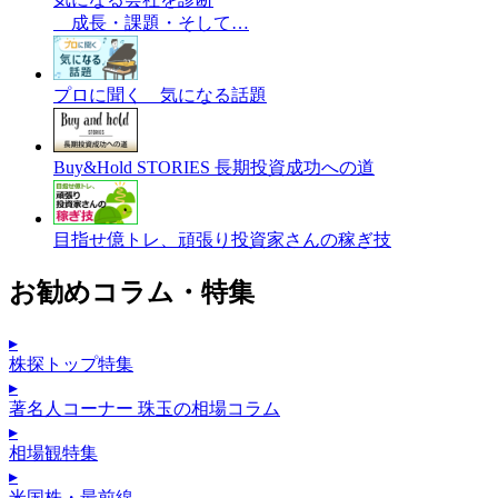
成長・課題・そして…
プロに聞く 気になる話題
Buy&Hold STORIES 長期投資成功への道
目指せ億トレ、頑張り投資家さんの稼ぎ技
お勧めコラム・特集
▸
株探トップ特集
▸
著名人コーナー 珠玉の相場コラム
▸
相場観特集
▸
米国株・最前線