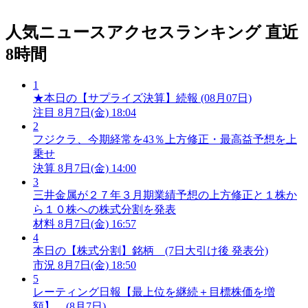
人気ニュースアクセスランキング
直近
8時間
1
★本日の【サプライズ決算】続報 (08月07日)
注目
8月7日(金) 18:04
2
フジクラ、今期経常を43％上方修正・最高益予想を上
乗せ
決算
8月7日(金) 14:00
3
三井金属が２７年３月期業績予想の上方修正と１株か
ら１０株への株式分割を発表
材料
8月7日(金) 16:57
4
本日の【株式分割】銘柄 (7日大引け後 発表分)
市況
8月7日(金) 18:50
5
レーティング日報【最上位を継続＋目標株価を増
額】 (8月7日)