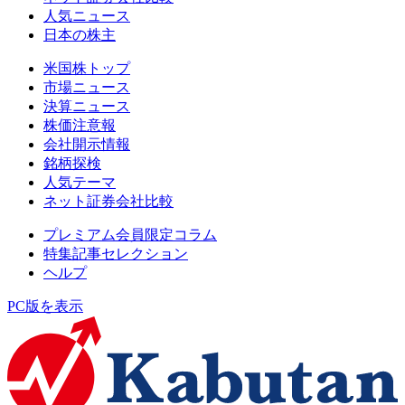
人気ニュース
日本の株主
米国株トップ
市場ニュース
決算ニュース
株価注意報
会社開示情報
銘柄探検
人気テーマ
ネット証券会社比較
プレミアム会員限定コラム
特集記事セレクション
ヘルプ
PC版を表示