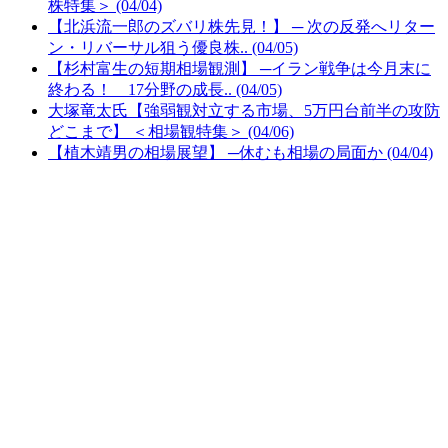
株特集＞ (04/04)
【北浜流一郎のズバリ株先見！】 ─ 次の反発へリター
ン・リバーサル狙う優良株.. (04/05)
【杉村富生の短期相場観測】 ─イラン戦争は今月末に
終わる！ 17分野の成長.. (04/05)
大塚竜太氏【強弱観対立する市場、5万円台前半の攻防
どこまで】 ＜相場観特集＞ (04/06)
【植木靖男の相場展望】 ─休むも相場の局面か (04/04)