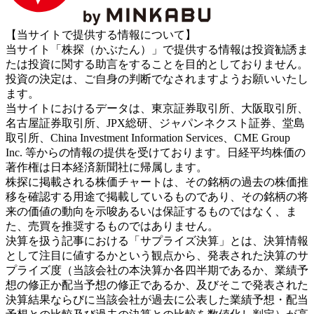
【当サイトで提供する情報について】
当サイト「株探（かぶたん）」で提供する情報は投資勧誘ま
たは投資に関する助言をすることを目的としておりません。
投資の決定は、ご自身の判断でなされますようお願いいたし
ます。
当サイトにおけるデータは、東京証券取引所、大阪取引所、
名古屋証券取引所、JPX総研、ジャパンネクスト証券、堂島
取引所、China Investment Information Services、CME Group
Inc. 等からの情報の提供を受けております。日経平均株価の
著作権は日本経済新聞社に帰属します。
株探に掲載される株価チャートは、その銘柄の過去の株価推
移を確認する用途で掲載しているものであり、その銘柄の将
来の価値の動向を示唆あるいは保証するものではなく、ま
た、売買を推奨するものではありません。
決算を扱う記事における「サプライズ決算」とは、決算情報
として注目に値するかという観点から、発表された決算のサ
プライズ度（当該会社の本決算か各四半期であるか、業績予
想の修正か配当予想の修正であるか、及びそこで発表された
決算結果ならびに当該会社が過去に公表した業績予想・配当