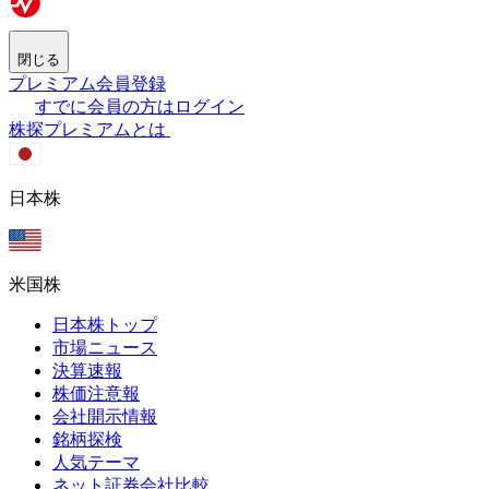
閉じる
プレミアム会員登録
すでに会員の方はログイン
株探プレミアムとは
日本株
米国株
日本株トップ
市場ニュース
決算速報
株価注意報
会社開示情報
銘柄探検
人気テーマ
ネット証券会社比較