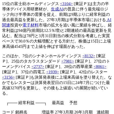
15位の富士紡ホールディングス
<3104>
[東証Ｐ]は主力の半
導体デバイス用研磨材が、
生成AI
の普及に伴う最先端ロジ
ック向け半導体の需要を捉え、前期は9期ぶりに経常利益の
過去最高益を更新した。27年3月期は半導体市場における
AI
関連
投資や
電子材料
市場の拡大を追い風に業績を伸ばし、経
常利益は94億円(前期比12.5％増)と2期連続の最高益更新を見
込む。配当は78円と3月31日割当の株式分割を考慮した実質
ベースで30.0％の大幅増配とする方針だ。株価は15日に上場
来高値4545円まで上値を伸ばす場面があった。
このほか、7位のシナネンホールディングス
<8132>
[東証
Ｐ]、25位のタカラスタンダード
<7981>
[東証Ｐ]、27位のト
ーメンデバイス
<2737>
[東証Ｐ]、28位の西華産業
<8061>
[東証Ｐ]、37位の四電工
<1939>
[東証Ｐ]、42位のレスター
<3156>
[東証Ｐ]も決算発表後に上場来高値を塗り替えた。な
かでもレスターは決算発表翌日の15日に24年7月につけた最
高値3270円を更新し、その後も上値追いの展開が続いてい
る。
┌─── 経常利益 ───┐ 最高益 予想
コード 銘柄名 増益率 27年3月期 26年3月期 連続期