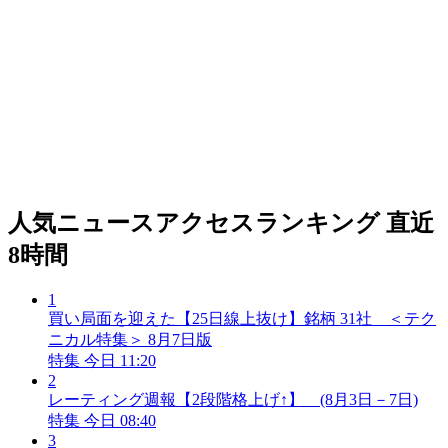
人気ニュースアクセスランキング
直近
8時間
1
買い局面を迎えた【25日線上抜け】銘柄 31社 ＜テク
ニカル特集＞ 8月7日版
特集
今日 11:20
2
レーティング週報【2段階格上げ↑】 (8月3日－7日)
特集
今日 08:40
3