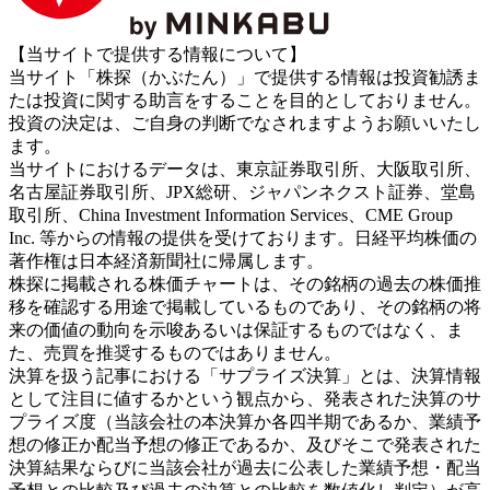
【当サイトで提供する情報について】
当サイト「株探（かぶたん）」で提供する情報は投資勧誘ま
たは投資に関する助言をすることを目的としておりません。
投資の決定は、ご自身の判断でなされますようお願いいたし
ます。
当サイトにおけるデータは、東京証券取引所、大阪取引所、
名古屋証券取引所、JPX総研、ジャパンネクスト証券、堂島
取引所、China Investment Information Services、CME Group
Inc. 等からの情報の提供を受けております。日経平均株価の
著作権は日本経済新聞社に帰属します。
株探に掲載される株価チャートは、その銘柄の過去の株価推
移を確認する用途で掲載しているものであり、その銘柄の将
来の価値の動向を示唆あるいは保証するものではなく、ま
た、売買を推奨するものではありません。
決算を扱う記事における「サプライズ決算」とは、決算情報
として注目に値するかという観点から、発表された決算のサ
プライズ度（当該会社の本決算か各四半期であるか、業績予
想の修正か配当予想の修正であるか、及びそこで発表された
決算結果ならびに当該会社が過去に公表した業績予想・配当