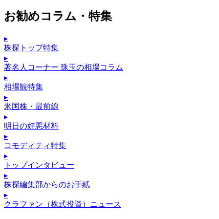
お勧めコラム・特集
▸
株探トップ特集
▸
著名人コーナー 珠玉の相場コラム
▸
相場観特集
▸
米国株・最前線
▸
明日の好悪材料
▸
コモディティ特集
▸
トップインタビュー
▸
株探編集部からのお手紙
▸
クラファン（株式投資）ニュース