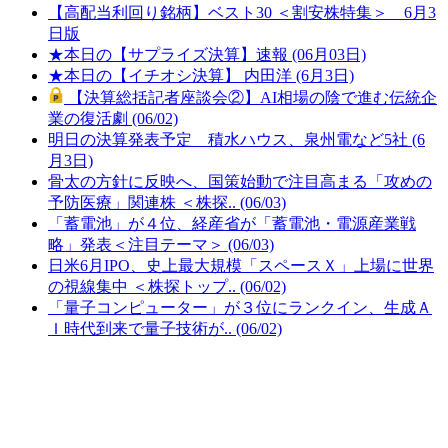
【高配当利回り銘柄】ベスト30 ＜割安株特集＞ 6月3
日版
★本日の【サプライズ決算】速報 (06月03日)
★本日の【イチオシ決算】 内田洋 (6月3日)
【決算総括記者座談会②】AI相場の陰で進む伝統企
業の復活劇 (06/02)
明日の決算発表予定 積水ハウス、泉州電など5社 (6
月3日)
骨太の方針に反映へ、国策始動で注目高まる「攻めの
予防医療」関連株 ＜株探.. (06/03)
「蓄電池」が４位、経産省が「蓄電池・電源産業戦
略」発表＜注目テーマ＞ (06/03)
日米6月IPO、史上最大規模「スペースＸ」上場に世界
の視線集中 ＜株探トップ.. (06/02)
「量子コンピューター」が３位にランクイン、生成Ａ
Ｉ時代到来で量子技術が.. (06/02)