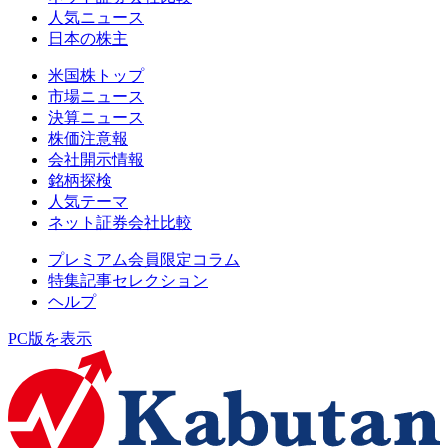
人気ニュース
日本の株主
米国株トップ
市場ニュース
決算ニュース
株価注意報
会社開示情報
銘柄探検
人気テーマ
ネット証券会社比較
プレミアム会員限定コラム
特集記事セレクション
ヘルプ
PC版を表示