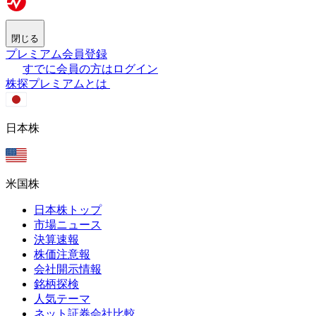
閉じる
プレミアム会員登録
すでに会員の方はログイン
株探プレミアムとは
日本株
米国株
日本株トップ
市場ニュース
決算速報
株価注意報
会社開示情報
銘柄探検
人気テーマ
ネット証券会社比較