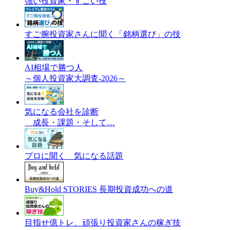
強い投資家・すごい技
すご腕投資家さんに聞く「銘柄選び」の技
AI相場で勝つ人
～個人投資家大調査-2026～
気になる会社を診断
成長・課題・そして…
プロに聞く 気になる話題
Buy&Hold STORIES 長期投資成功への道
目指せ億トレ、頑張り投資家さんの稼ぎ技