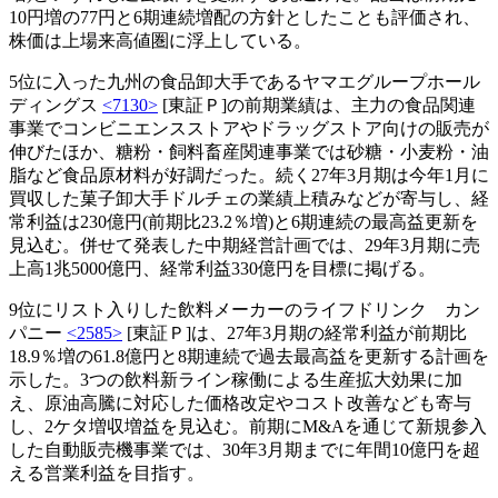
10円増の77円と6期連続増配の方針としたことも評価され、
株価は上場来高値圏に浮上している。
5位に入った九州の食品卸大手であるヤマエグループホール
ディングス
<7130>
[東証Ｐ]の前期業績は、主力の食品関連
事業でコンビニエンスストアやドラッグストア向けの販売が
伸びたほか、糖粉・飼料畜産関連事業では砂糖・小麦粉・油
脂など食品原材料が好調だった。続く27年3月期は今年1月に
買収した菓子卸大手ドルチェの業績上積みなどが寄与し、経
常利益は230億円(前期比23.2％増)と6期連続の最高益更新を
見込む。併せて発表した中期経営計画では、29年3月期に売
上高1兆5000億円、経常利益330億円を目標に掲げる。
9位にリスト入りした飲料メーカーのライフドリンク カン
パニー
<2585>
[東証Ｐ]は、27年3月期の経常利益が前期比
18.9％増の61.8億円と8期連続で過去最高益を更新する計画を
示した。3つの飲料新ライン稼働による生産拡大効果に加
え、原油高騰に対応した価格改定やコスト改善なども寄与
し、2ケタ増収増益を見込む。前期にM&Aを通じて新規参入
した自動販売機事業では、30年3月期までに年間10億円を超
える営業利益を目指す。