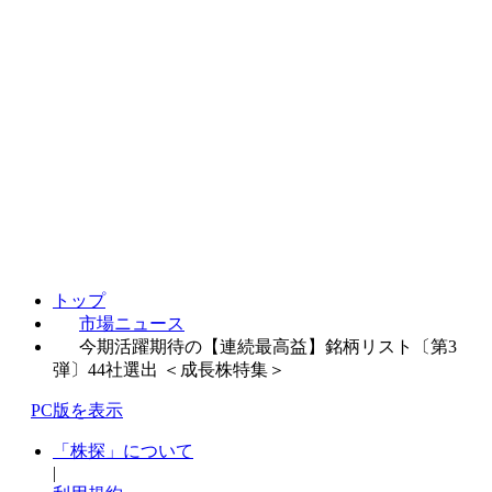
トップ
市場ニュース
今期活躍期待の【連続最高益】銘柄リスト〔第3
弾〕44社選出 ＜成長株特集＞
PC版を表示
「株探」について
|