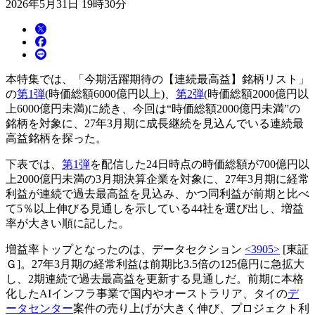
2026年5月31日 19時30分
本特集では、「今期活躍期待の【連続最高益】銘柄リスト」
の
第1弾
(時価総額6000億円以上)、
第2弾
(時価総額2000億円以
上6000億円未満)に続き、今回は“時価総額2000億円未満”の
銘柄を対象に、27年3月期に成長継続を見込んでいる連続最
高益銘柄を探った。
下表では、
第1弾
を配信した24日時点の時価総額が700億円以
上2000億円未満の3月期決算企業を対象に、27年3月期に経常
利益が連続で過去最高益を見込み、かつ同利益が前期と比べ
て5％以上伸びる見通しを示している44社を選び出し、増益
率が大きい順に記した。
増益率トップとなったのは、データセクション
<3905>
[東証
Ｇ]。27年3月期の経常利益は前期比3.5倍の125億円に急拡大
し、2期連続で過去最高益を更新する見通しだ。前期に本格
化したAIインフラ事業で国内やオーストラリア、タイの
デ
ータセンター
案件の売り上げが大きく伸び、プロジェクト利