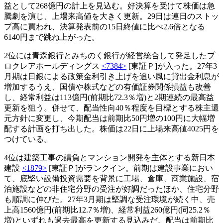
益として268億円の計上を見込む。好決算を受けて株価は急
騰劇を演じ、上場来高値を大きく更新。29日は連日のストッ
プ高に買われ、決算発表前の15日終値に比べ2.6倍となる
6140円まで跳ね上がった。
2位には青森銀行とみちのく銀行が経営統合して発足したプ
ロクレアホールディングス
<7384>
[東証Ｐ]が入った。27年3
月期は日銀による政策金利引き上げを追い風に貸出金利息が
増加するうえ、国債や株式などの有価証券関係損益も改善
し、経常利益は113億円(前期比72.3％増)と2期連続の最高益
更新を狙う。併せて、配当性向40％程度を目標とする株主還
元方針に変更し、今期配当は前期比50円増の100円に大幅増
配する計画を打ち出した。株価は22日に上場来高値4025円を
つけている。
4位は建築工事の請負とマンション開発を主体とする新日本
建設
<1879>
[東証Ｐ]がランクイン。前期は建設事業におい
て、底堅い設備投資需要を背景に工場、倉庫、商業施設、宿
泊施設などの非住宅分野の受注が好調だったほか、住宅分野
も順調に伸びた。27年3月期は堅調な受注環境が続く中、売
上高1560億円(前期比12.7％増)、経常利益260億円(同25.2％
増)といずれも過去最高を更新する見込みだ。配当は前期比