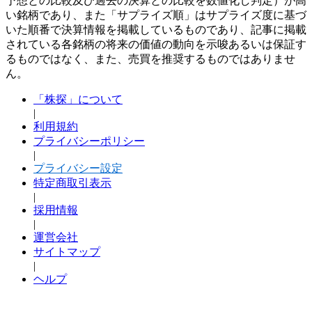
予想との比較及び過去の決算との比較を数値化し判定）が高
い銘柄であり、また「サプライズ順」はサプライズ度に基づ
いた順番で決算情報を掲載しているものであり、記事に掲載
されている各銘柄の将来の価値の動向を示唆あるいは保証す
るものではなく、また、売買を推奨するものではありませ
ん。
「株探」について
|
利用規約
プライバシーポリシー
|
プライバシー設定
特定商取引表示
|
採用情報
|
運営会社
サイトマップ
|
ヘルプ