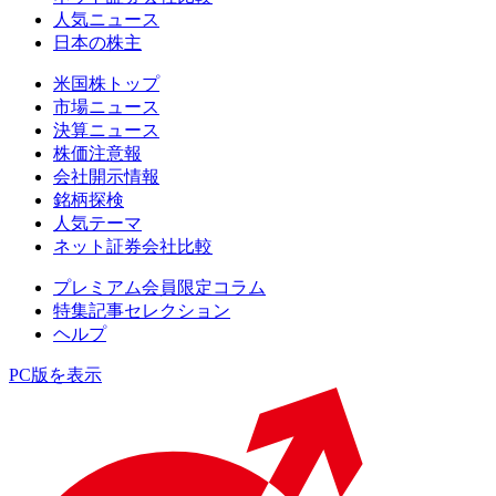
人気ニュース
日本の株主
米国株トップ
市場ニュース
決算ニュース
株価注意報
会社開示情報
銘柄探検
人気テーマ
ネット証券会社比較
プレミアム会員限定コラム
特集記事セレクション
ヘルプ
PC版を表示