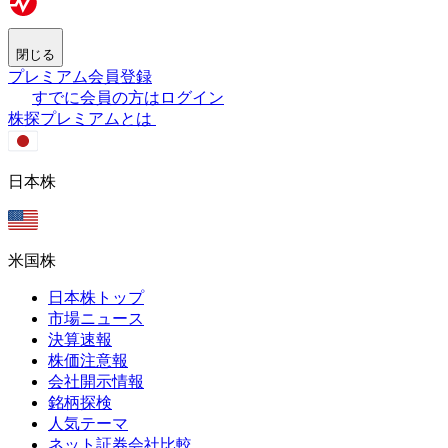
閉じる
プレミアム会員登録
すでに会員の方はログイン
株探プレミアムとは
日本株
米国株
日本株トップ
市場ニュース
決算速報
株価注意報
会社開示情報
銘柄探検
人気テーマ
ネット証券会社比較