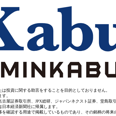
たは投資に関する助言をすることを目的としておりません。
ます。
PX総研、ジャパンネクスト証券、堂島取引所、China Investment 
は日本経済新聞社に帰属します。
移を確認する用途で掲載しているものであり、その銘柄の将来