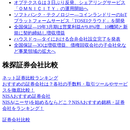
オプテクスＧは３日ぶり反発、シェアリングサービス
「ＯＭＮＩＣＩＴＹ」の運用開始へ
ソフトバンク・テクノロジー---コインランドリーのIoT
プラットフォームサービス「TOSEIクラウド」を開発
全国保証---19年3月期は営業利益が9.8%増、10機関と新
規に契約締結し増収増益
ハウスドゥ---タイにおける合弁会社設立完了を発表
全国保証---3Qは増収増益、債権回収会社の子会社化な
ど事業領域の拡大へ
株探証券会社比較
ネット証券比較ランキング
おすすめの証券会社は？各社の手数料・取引ツールやサービ
スを徹底比較！
NISAおすすめ証券会社
NISA(ニーサ)を始めるならどこ？NISAおすすめ銘柄・証券
会社をランキング！
証券会社比較