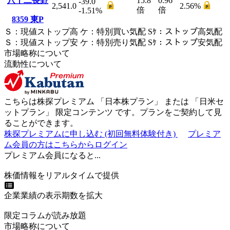
八十二長野
15.8
0.96
-39.0
2,541.0
2.56
%
倍
倍
-1.51
%
8359
東P
Ｓ
：
現値ストップ高
ケ
：
特別買い気配
Sｹ
：
ストップ高気配
Ｓ
：
現値ストップ安
ケ
：
特別売
り
気配
Sｹ
：
ストップ安気配
市場略称について
流動性について
こちらは株探プレミアム 「
日本株プラン
」 または 「
日米セ
ットプラン
」
限定コンテンツ
です。プランをご契約して見
ることができます。
株探プレミアムに申し込む
(初回無料体験付き)
プレミア
ム会員の方はこちらからログイン
プレミアム会員になると...
株価情報をリアルタイムで提供
企業業績の表示期数を拡大
限定コラムが読み放題
市場略称について