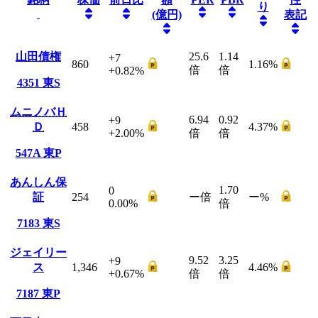
り
(億円)
表記
山田債権
25.6
1.14
+7
860
1.16
%
倍
倍
+0.82
%
4351
東S
ムニノバＨ
6.94
0.92
+9
Ｄ
458
4.37
%
+2.00
%
倍
倍
547A
東P
あんしん保
1.70
0
証
254
ー
倍
ー
%
0.00
%
倍
7183
東S
ジェイリー
9.52
3.25
+9
ス
1,346
4.46
%
+0.67
%
倍
倍
7187
東P