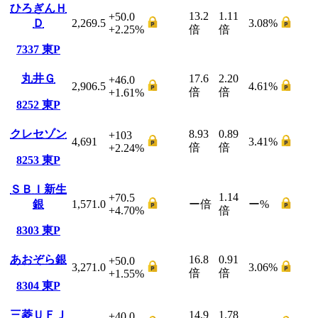
ひろぎんＨ
13.2
1.11
+50.0
Ｄ
2,269.5
3.08
%
+2.25
%
倍
倍
7337
東P
丸井Ｇ
17.6
2.20
+46.0
2,906.5
4.61
%
倍
倍
+1.61
%
8252
東P
クレセゾン
8.93
0.89
+103
4,691
3.41
%
倍
倍
+2.24
%
8253
東P
ＳＢＩ新生
1.14
+70.5
銀
1,571.0
ー
倍
ー
%
+4.70
%
倍
8303
東P
あおぞら銀
16.8
0.91
+50.0
3,271.0
3.06
%
倍
倍
+1.55
%
8304
東P
三菱ＵＦＪ
14.9
1.78
+40.0