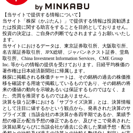
【当サイトで提供する情報について】
当サイト「株探（かぶたん）」で提供する情報は投資勧誘ま
たは投資に関する助言をすることを目的としておりません。
投資の決定は、ご自身の判断でなされますようお願いいたし
ます。
当サイトにおけるデータは、東京証券取引所、大阪取引所、
名古屋証券取引所、JPX総研、ジャパンネクスト証券、堂島
取引所、China Investment Information Services、CME Group
Inc. 等からの情報の提供を受けております。日経平均株価の
著作権は日本経済新聞社に帰属します。
株探に掲載される株価チャートは、その銘柄の過去の株価推
移を確認する用途で掲載しているものであり、その銘柄の将
来の価値の動向を示唆あるいは保証するものではなく、ま
た、売買を推奨するものではありません。
決算を扱う記事における「サプライズ決算」とは、決算情報
として注目に値するかという観点から、発表された決算のサ
プライズ度（当該会社の本決算か各四半期であるか、業績予
想の修正か配当予想の修正であるか、及びそこで発表された
決算結果ならびに当該会社が過去に公表した業績予想・配当