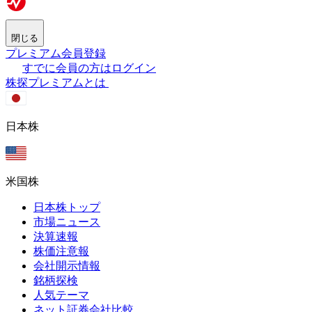
閉じる
プレミアム会員登録
すでに会員の方はログイン
株探プレミアムとは
日本株
米国株
日本株トップ
市場ニュース
決算速報
株価注意報
会社開示情報
銘柄探検
人気テーマ
ネット証券会社比較