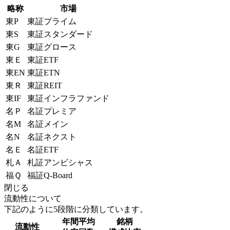
略称
市場
東P
東証プライム
東S
東証スタンダード
東G
東証グロース
東Ｅ
東証ETF
東EN
東証ETN
東Ｒ
東証REIT
東IF
東証インフラファンド
名Ｐ
名証プレミア
名M
名証メイン
名N
名証ネクスト
名Ｅ
名証ETF
札Ａ
札証アンビシャス
福Ｑ
福証Q-Board
閉じる
流動性について
下記のように5段階に分類しています。
年間平均
銘柄
流動性