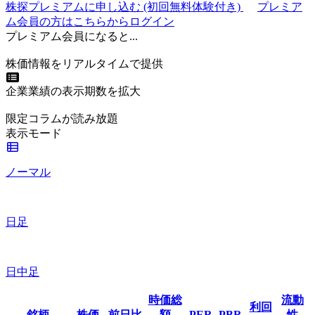
株探プレミアムに申し込む
(初回無料体験付き)
プレミア
ム会員の方はこちらからログイン
プレミアム会員になると...
株価情報をリアルタイムで提供
企業業績の表示期数を拡大
限定コラムが読み放題
表示モード
ノーマル
日足
日中足
時価総
流動
利回
銘柄
株価
前日比
額
PER
PBR
性