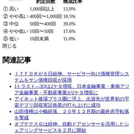
約定回数
構成比率
① 高い
1,000回以上
13.9%
② やや高い
400回〜1,000回
18.5%
③ 中位
50回〜400回
39.0%
④ やや低い
10回〜50回
17.6%
⑤ 低い
10回未満
11.0%
閉じる
関連記事
ＩＴＦＯＲが５日続伸、サービサー向け債権管理シス
テムをサン債権回収が採用
Jトラスト---3Qは2ケタ増収、日本金融事業・東南アジ
ア金融事業・不動産事業が2ケタ増収に
アイネット後場プラス圏に浮上、出資先が世界初の宇
宙デブリ回収実証衛星の打ち上げに成功
山田債権は小幅続落、２０年１２月期の最終赤字転落
を警戒
オプテクスＧは続伸、自動ドアセンサーを活用したシ
ェアリングサービスを２月に開始