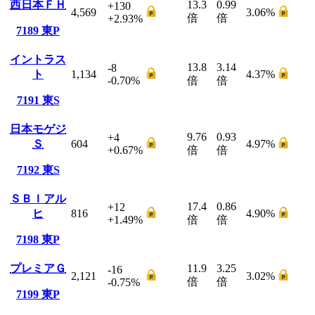
西日本ＦＨ
13.3
0.99
+130
4,569
3.06
%
倍
倍
+2.93
%
7189
東P
イントラス
13.8
3.14
-8
ト
1,134
4.37
%
-0.70
%
倍
倍
7191
東S
日本モゲジ
9.76
0.93
+4
Ｓ
604
4.97
%
+0.67
%
倍
倍
7192
東S
ＳＢＩアル
17.4
0.86
+12
ヒ
816
4.90
%
+1.49
%
倍
倍
7198
東P
プレミアＧ
11.9
3.25
-16
2,121
3.02
%
倍
倍
-0.75
%
7199
東P