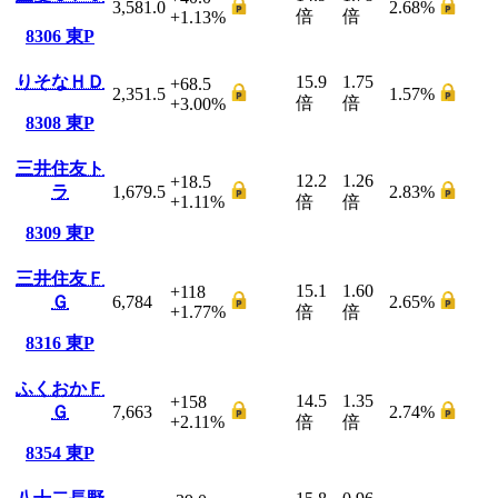
3,581.0
2.68
%
倍
倍
+1.13
%
8306
東P
りそなＨＤ
15.9
1.75
+68.5
2,351.5
1.57
%
倍
倍
+3.00
%
8308
東P
三井住友ト
12.2
1.26
+18.5
ラ
1,679.5
2.83
%
+1.11
%
倍
倍
8309
東P
三井住友Ｆ
15.1
1.60
+118
Ｇ
6,784
2.65
%
+1.77
%
倍
倍
8316
東P
ふくおかＦ
14.5
1.35
+158
Ｇ
7,663
2.74
%
+2.11
%
倍
倍
8354
東P