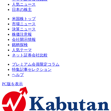
人気ニュース
日本の株主
米国株トップ
市場ニュース
決算ニュース
株価注意報
会社開示情報
銘柄探検
人気テーマ
ネット証券会社比較
プレミアム会員限定コラム
特集記事セレクション
ヘルプ
PC版を表示