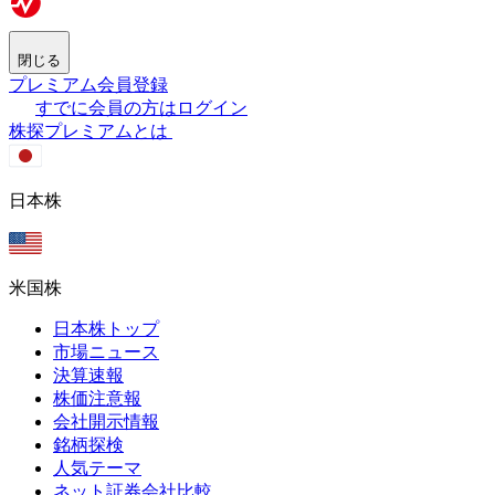
閉じる
プレミアム会員登録
すでに会員の方はログイン
株探プレミアムとは
日本株
米国株
日本株トップ
市場ニュース
決算速報
株価注意報
会社開示情報
銘柄探検
人気テーマ
ネット証券会社比較