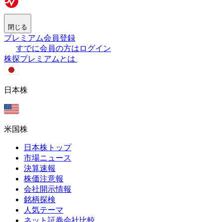
閉じる
プレミアム会員登録
すでに会員の方はログイン
株探プレミアムとは
日本株
米国株
日本株トップ
市場ニュース
決算速報
株価注意報
会社開示情報
銘柄探検
人気テーマ
ネット証券会社比較