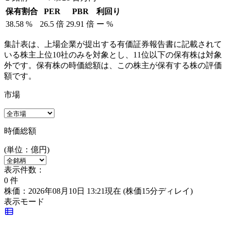
保有割合
PER
PBR
利回り
38.58
%
26.5
倍
29.91
倍
ー
%
集計表は、上場企業が提出する有価証券報告書に記載されて
いる株主上位10社のみを対象とし、11位以下の保有株は対象
外です。保有株の時価総額は、この株主が保有する株の評価
額です。
市場
時価総額
(単位：億円)
表示件数：
0
件
株価：2026年08月10日 13:21現在
(株価15分ディレイ)
表示モード