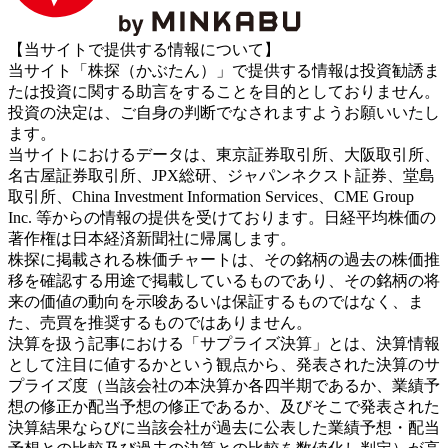
【当サイトで提供する情報について】
当サイト「株探（かぶたん）」で提供する情報は投資勧誘ま
たは投資に関する助言をすることを目的としておりません。
投資の決定は、ご自身の判断でなされますようお願いいたし
ます。
当サイトにおけるデータは、東京証券取引所、大阪取引所、
名古屋証券取引所、JPX総研、ジャパンネクスト証券、堂島
取引所、China Investment Information Services、CME Group
Inc. 等からの情報の提供を受けております。日経平均株価の
著作権は日本経済新聞社に帰属します。
株探に掲載される株価チャートは、その銘柄の過去の株価推
移を確認する用途で掲載しているものであり、その銘柄の将
来の価値の動向を示唆あるいは保証するものではなく、ま
た、売買を推奨するものではありません。
決算を扱う記事における「サプライズ決算」とは、決算情報
として注目に値するかという観点から、発表された決算のサ
プライズ度（当該会社の本決算か各四半期であるか、業績予
想の修正か配当予想の修正であるか、及びそこで発表された
決算結果ならびに当該会社が過去に公表した業績予想・配当