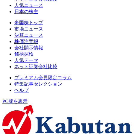
人気ニュース
日本の株主
米国株トップ
市場ニュース
決算ニュース
株価注意報
会社開示情報
銘柄探検
人気テーマ
ネット証券会社比較
プレミアム会員限定コラム
特集記事セレクション
ヘルプ
PC版を表示