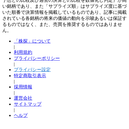
予想との比較及び過去の決算との比較を数値化し判定）が高
い銘柄であり、また「サプライズ順」はサプライズ度に基づ
いた順番で決算情報を掲載しているものであり、記事に掲載
されている各銘柄の将来の価値の動向を示唆あるいは保証す
るものではなく、また、売買を推奨するものではありませ
ん。
「株探」について
|
利用規約
プライバシーポリシー
|
プライバシー設定
特定商取引表示
|
採用情報
|
運営会社
サイトマップ
|
ヘルプ