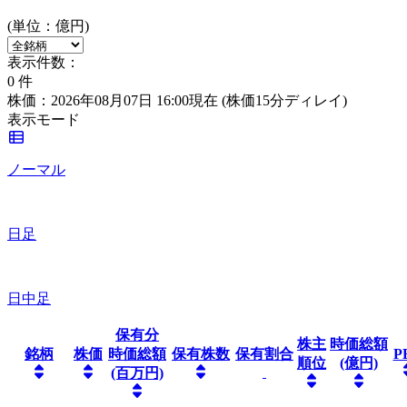
(単位：億円)
表示件数：
0
件
株価：2026年08月07日 16:00現在
(株価15分ディレイ)
表示モード
ノーマル
日足
日中足
保有分
株主
時価総額
銘柄
株価
時価総額
保有株数
保有割合
P
順位
(億円)
(百万円)