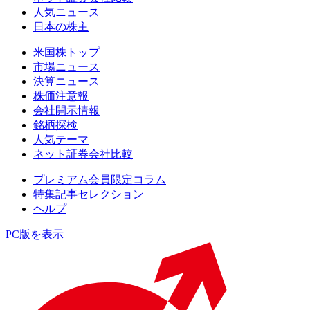
人気ニュース
日本の株主
米国株トップ
市場ニュース
決算ニュース
株価注意報
会社開示情報
銘柄探検
人気テーマ
ネット証券会社比較
プレミアム会員限定コラム
特集記事セレクション
ヘルプ
PC版を表示