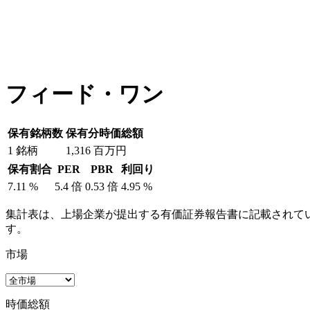
フィード・ワン
保有銘柄数
保有分時価総額
1
銘柄
1,316
百万円
保有割合
PER
PBR
利回り
7.11
%
5.4
倍
0.53
倍
4.95
%
集計表は、上場企業が提出する有価証券報告書に記載されてい
す。
市場
時価総額