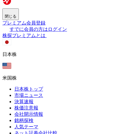
閉じる
プレミアム会員登録
すでに会員の方はログイン
株探プレミアムとは
日本株
米国株
日本株トップ
市場ニュース
決算速報
株価注意報
会社開示情報
銘柄探検
人気テーマ
ネット証券会社比較