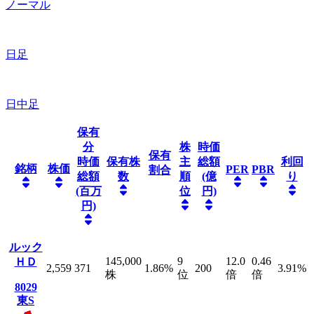
ノーマル
日足
日中足
保有
分
株
時価
保有
時価
保有株
主
総額
利回
銘柄
株価
PER
PBR
割合
総額
数
順
(億
り
(百万
位
円)
円)
ルック
145,000
9
12.0
0.46
ＨＤ
2,559
371
1.86
%
200
3.91
%
株
位
倍
倍
8029
東S