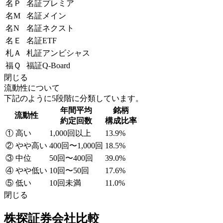
名Ｐ
名証プレミア
名M
名証メイン
名N
名証ネクスト
名Ｅ
名証ETF
札Ａ
札証アンビシャス
福Ｑ
福証Q-Board
閉じる
流動性について
下記のように5段階に分類しています。
年間平均
銘柄
流動性
約定回数
構成比率
① 高い
1,000回以上
13.9%
② やや高い
400回〜1,000回
18.5%
③ 中位
50回〜400回
39.0%
④ やや低い
10回〜50回
17.6%
⑤ 低い
10回未満
11.0%
閉じる
株探証券会社比較