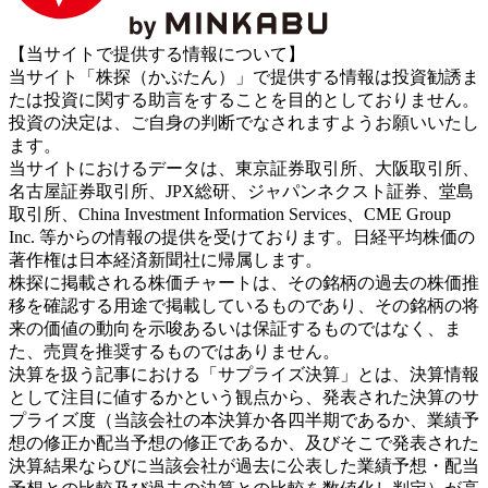
【当サイトで提供する情報について】
当サイト「株探（かぶたん）」で提供する情報は投資勧誘ま
たは投資に関する助言をすることを目的としておりません。
投資の決定は、ご自身の判断でなされますようお願いいたし
ます。
当サイトにおけるデータは、東京証券取引所、大阪取引所、
名古屋証券取引所、JPX総研、ジャパンネクスト証券、堂島
取引所、China Investment Information Services、CME Group
Inc. 等からの情報の提供を受けております。日経平均株価の
著作権は日本経済新聞社に帰属します。
株探に掲載される株価チャートは、その銘柄の過去の株価推
移を確認する用途で掲載しているものであり、その銘柄の将
来の価値の動向を示唆あるいは保証するものではなく、ま
た、売買を推奨するものではありません。
決算を扱う記事における「サプライズ決算」とは、決算情報
として注目に値するかという観点から、発表された決算のサ
プライズ度（当該会社の本決算か各四半期であるか、業績予
想の修正か配当予想の修正であるか、及びそこで発表された
決算結果ならびに当該会社が過去に公表した業績予想・配当