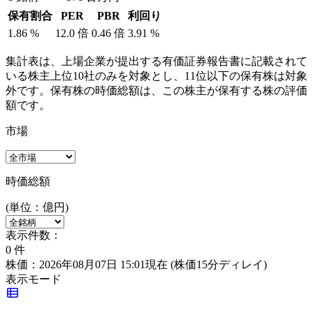
保有割合
PER
PBR
利回り
1.86
%
12.0
倍
0.46
倍
3.91
%
集計表は、上場企業が提出する有価証券報告書に記載されて
いる株主上位10社のみを対象とし、11位以下の保有株は対象
外です。保有株の時価総額は、この株主が保有する株の評価
額です。
市場
時価総額
(単位：億円)
表示件数：
0
件
株価：2026年08月07日 15:01現在
(株価15分ディレイ)
表示モード