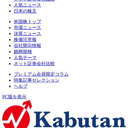
人気ニュース
日本の株主
米国株トップ
市場ニュース
決算ニュース
株価注意報
会社開示情報
銘柄探検
人気テーマ
ネット証券会社比較
プレミアム会員限定コラム
特集記事セレクション
ヘルプ
PC版を表示