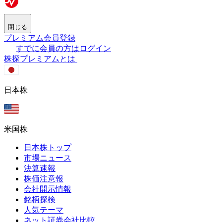
閉じる
プレミアム会員登録
すでに会員の方はログイン
株探プレミアムとは
日本株
米国株
日本株トップ
市場ニュース
決算速報
株価注意報
会社開示情報
銘柄探検
人気テーマ
ネット証券会社比較