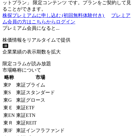
ットプラン
」
限定コンテンツ
です。プランをご契約して見
ることができます。
株探プレミアムに申し込む
(初回無料体験付き)
プレミア
ム会員の方はこちらからログイン
プレミアム会員になると...
株価情報をリアルタイムで提供
企業業績の表示期数を拡大
限定コラムが読み放題
市場略称について
略称
市場
東P
東証プライム
東S
東証スタンダード
東G
東証グロース
東Ｅ
東証ETF
東EN
東証ETN
東Ｒ
東証REIT
東IF
東証インフラファンド