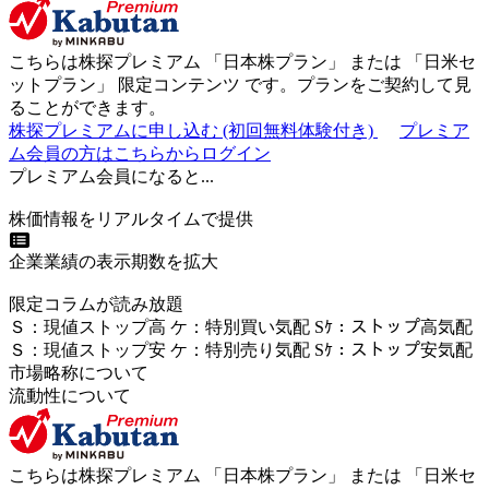
こちらは株探プレミアム 「
日本株プラン
」 または 「
日米セ
ットプラン
」
限定コンテンツ
です。プランをご契約して見
ることができます。
株探プレミアムに申し込む
(初回無料体験付き)
プレミア
ム会員の方はこちらからログイン
プレミアム会員になると...
株価情報をリアルタイムで提供
企業業績の表示期数を拡大
限定コラムが読み放題
Ｓ
：
現値ストップ高
ケ
：
特別買い気配
Sｹ
：
ストップ高気配
Ｓ
：
現値ストップ安
ケ
：
特別売
り
気配
Sｹ
：
ストップ安気配
市場略称について
流動性について
こちらは株探プレミアム 「
日本株プラン
」 または 「
日米セ