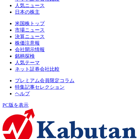
人気ニュース
日本の株主
米国株トップ
市場ニュース
決算ニュース
株価注意報
会社開示情報
銘柄探検
人気テーマ
ネット証券会社比較
プレミアム会員限定コラム
特集記事セレクション
ヘルプ
PC版を表示