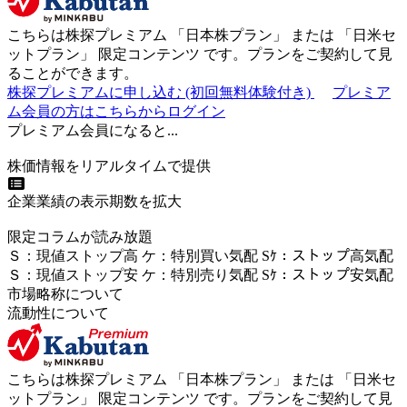
こちらは株探プレミアム 「
日本株プラン
」 または 「
日米セ
ットプラン
」
限定コンテンツ
です。プランをご契約して見
ることができます。
株探プレミアムに申し込む
(初回無料体験付き)
プレミア
ム会員の方はこちらからログイン
プレミアム会員になると...
株価情報をリアルタイムで提供
企業業績の表示期数を拡大
限定コラムが読み放題
Ｓ
：
現値ストップ高
ケ
：
特別買い気配
Sｹ
：
ストップ高気配
Ｓ
：
現値ストップ安
ケ
：
特別売
り
気配
Sｹ
：
ストップ安気配
市場略称について
流動性について
こちらは株探プレミアム 「
日本株プラン
」 または 「
日米セ
ットプラン
」
限定コンテンツ
です。プランをご契約して見