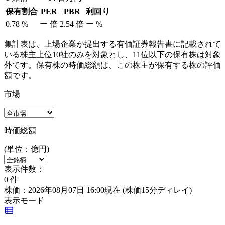
保有割合
PER
PBR
利回り
0.78
%
ー
倍
2.54
倍
ー
%
集計表は、上場企業が提出する有価証券報告書に記載されて
いる株主上位10社のみを対象とし、11位以下の保有株は対象
外です。保有株の時価総額は、この株主が保有する株の評価
額です。
市場
時価総額
(単位：億円)
表示件数：
0
件
株価：2026年08月07日 16:00現在
(株価15分ディレイ)
表示モード