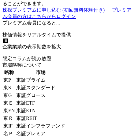
ることができます。
株探プレミアムに申し込む
(初回無料体験付き)
プレミア
ム会員の方はこちらからログイン
プレミアム会員になると...
株価情報をリアルタイムで提供
企業業績の表示期数を拡大
限定コラムが読み放題
市場略称について
略称
市場
東P
東証プライム
東S
東証スタンダード
東G
東証グロース
東Ｅ
東証ETF
東EN
東証ETN
東Ｒ
東証REIT
東IF
東証インフラファンド
名Ｐ
名証プレミア