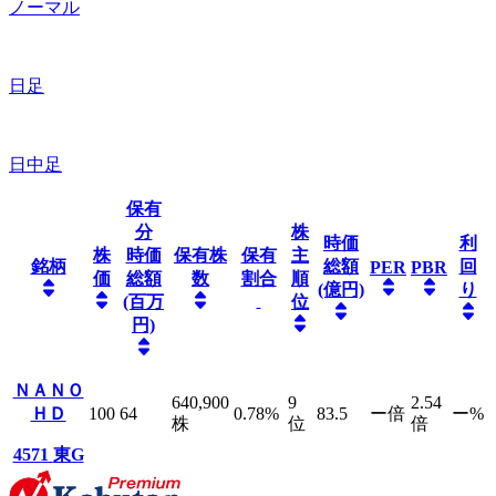
ノーマル
日足
日中足
保有
分
株
時価
利
株
時価
保有株
保有
主
銘柄
総額
回
PER
PBR
価
総額
数
割合
順
(億円)
り
(百万
位
円)
ＮＡＮＯ
640,900
9
2.54
ＨＤ
100
64
0.78
%
83.5
ー
倍
ー
%
株
位
倍
4571
東G