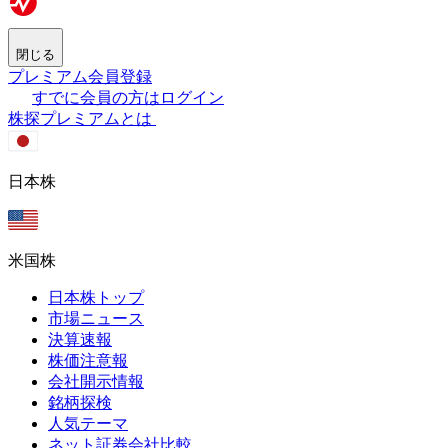
閉じる
プレミアム会員登録
すでに会員の方はログイン
株探プレミアムとは
日本株
米国株
日本株トップ
市場ニュース
決算速報
株価注意報
会社開示情報
銘柄探検
人気テーマ
ネット証券会社比較