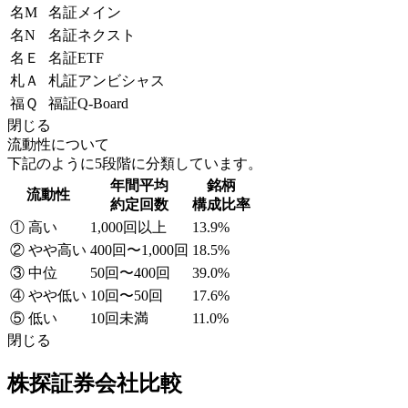
名M
名証メイン
名N
名証ネクスト
名Ｅ
名証ETF
札Ａ
札証アンビシャス
福Ｑ
福証Q-Board
閉じる
流動性について
下記のように5段階に分類しています。
年間平均
銘柄
流動性
約定回数
構成比率
① 高い
1,000回以上
13.9%
② やや高い
400回〜1,000回
18.5%
③ 中位
50回〜400回
39.0%
④ やや低い
10回〜50回
17.6%
⑤ 低い
10回未満
11.0%
閉じる
株探証券会社比較