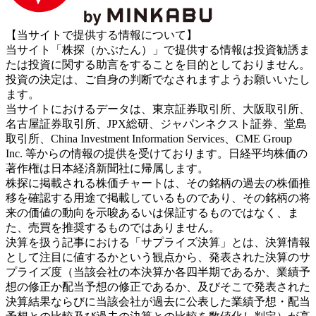
【当サイトで提供する情報について】
当サイト「株探（かぶたん）」で提供する情報は投資勧誘ま
たは投資に関する助言をすることを目的としておりません。
投資の決定は、ご自身の判断でなされますようお願いいたし
ます。
当サイトにおけるデータは、東京証券取引所、大阪取引所、
名古屋証券取引所、JPX総研、ジャパンネクスト証券、堂島
取引所、China Investment Information Services、CME Group
Inc. 等からの情報の提供を受けております。日経平均株価の
著作権は日本経済新聞社に帰属します。
株探に掲載される株価チャートは、その銘柄の過去の株価推
移を確認する用途で掲載しているものであり、その銘柄の将
来の価値の動向を示唆あるいは保証するものではなく、ま
た、売買を推奨するものではありません。
決算を扱う記事における「サプライズ決算」とは、決算情報
として注目に値するかという観点から、発表された決算のサ
プライズ度（当該会社の本決算か各四半期であるか、業績予
想の修正か配当予想の修正であるか、及びそこで発表された
決算結果ならびに当該会社が過去に公表した業績予想・配当