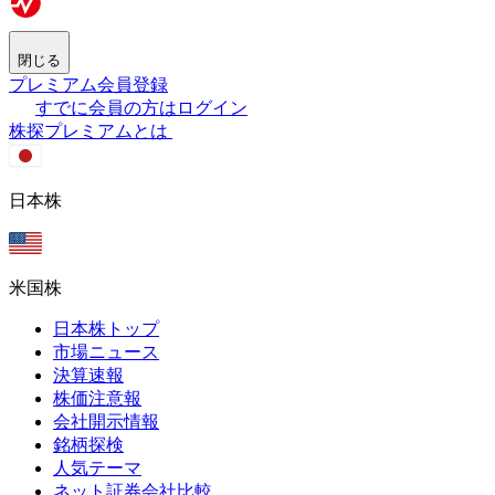
閉じる
プレミアム会員登録
すでに会員の方はログイン
株探プレミアムとは
日本株
米国株
日本株トップ
市場ニュース
決算速報
株価注意報
会社開示情報
銘柄探検
人気テーマ
ネット証券会社比較