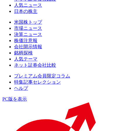
人気ニュース
日本の株主
米国株トップ
市場ニュース
決算ニュース
株価注意報
会社開示情報
銘柄探検
人気テーマ
ネット証券会社比較
プレミアム会員限定コラム
特集記事セレクション
ヘルプ
PC版を表示