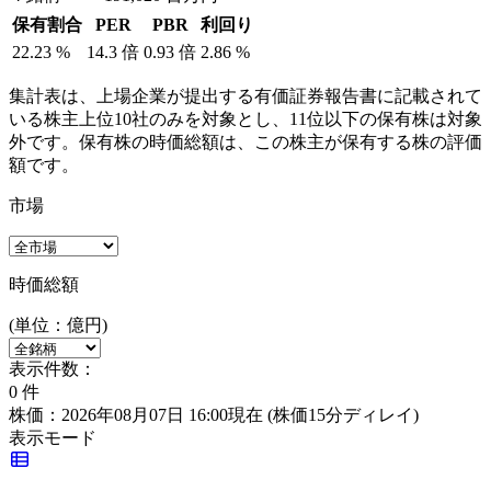
保有割合
PER
PBR
利回り
22.23
%
14.3
倍
0.93
倍
2.86
%
集計表は、上場企業が提出する有価証券報告書に記載されて
いる株主上位10社のみを対象とし、11位以下の保有株は対象
外です。保有株の時価総額は、この株主が保有する株の評価
額です。
市場
時価総額
(単位：億円)
表示件数：
0
件
株価：2026年08月07日 16:00現在
(株価15分ディレイ)
表示モード