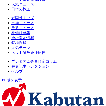
人気ニュース
日本の株主
米国株トップ
市場ニュース
決算ニュース
株価注意報
会社開示情報
銘柄探検
人気テーマ
ネット証券会社比較
プレミアム会員限定コラム
特集記事セレクション
ヘルプ
PC版を表示