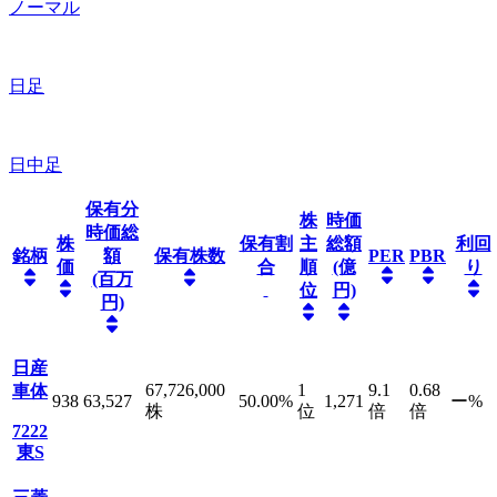
ノーマル
日足
日中足
保有分
株
時価
時価総
株
保有割
主
総額
利回
銘柄
額
保有株数
PER
PBR
価
合
順
(億
り
(百万
位
円)
円)
日産
67,726,000
1
9.1
0.68
車体
938
63,527
50.00
%
1,271
ー
%
株
位
倍
倍
7222
東S