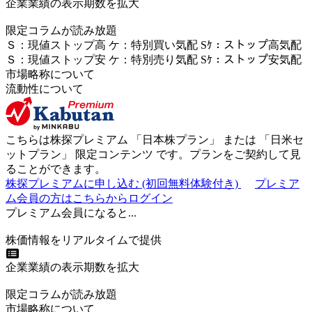
企業業績の表示期数を拡大
限定コラムが読み放題
Ｓ
：
現値ストップ高
ケ
：
特別買い気配
Sｹ
：
ストップ高気配
Ｓ
：
現値ストップ安
ケ
：
特別売
り
気配
Sｹ
：
ストップ安気配
市場略称について
流動性について
こちらは株探プレミアム 「
日本株プラン
」 または 「
日米セ
ットプラン
」
限定コンテンツ
です。プランをご契約して見
ることができます。
株探プレミアムに申し込む
(初回無料体験付き)
プレミア
ム会員の方はこちらからログイン
プレミアム会員になると...
株価情報をリアルタイムで提供
企業業績の表示期数を拡大
限定コラムが読み放題
市場略称について