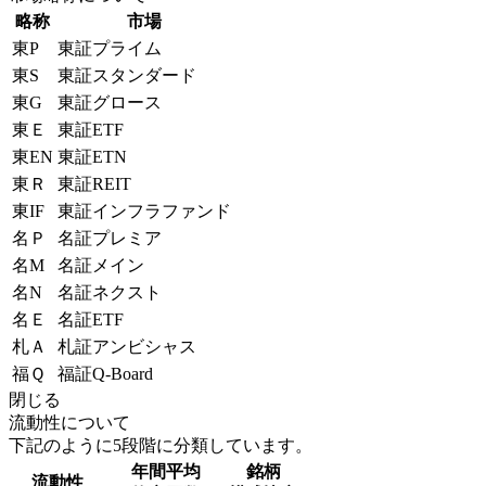
略称
市場
東P
東証プライム
東S
東証スタンダード
東G
東証グロース
東Ｅ
東証ETF
東EN
東証ETN
東Ｒ
東証REIT
東IF
東証インフラファンド
名Ｐ
名証プレミア
名M
名証メイン
名N
名証ネクスト
名Ｅ
名証ETF
札Ａ
札証アンビシャス
福Ｑ
福証Q-Board
閉じる
流動性について
下記のように5段階に分類しています。
年間平均
銘柄
流動性