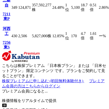
三菱
357,592,277
1
18.7
0.51
自
349
124,871
24.48
%
5,100
2.86
%
株
位
倍
倍
7211
東P
河西
1
4.7
1.61
工
430
2,506
5,827,000
株
12.85
%
170
ー
%
位
倍
倍
7256
東S
こちらは株探プレミアム 「
日本株プラン
」 または 「
日米セ
ットプラン
」
限定コンテンツ
です。プランをご契約して見
ることができます。
株探プレミアムに申し込む
(初回無料体験付き)
プレミア
ム会員の方はこちらからログイン
プレミアム会員になると...
株価情報をリアルタイムで提供