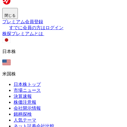
閉じる
プレミアム会員登録
すでに会員の方はログイン
株探プレミアムとは
日本株
米国株
日本株トップ
市場ニュース
決算速報
株価注意報
会社開示情報
銘柄探検
人気テーマ
ネット証券会社比較