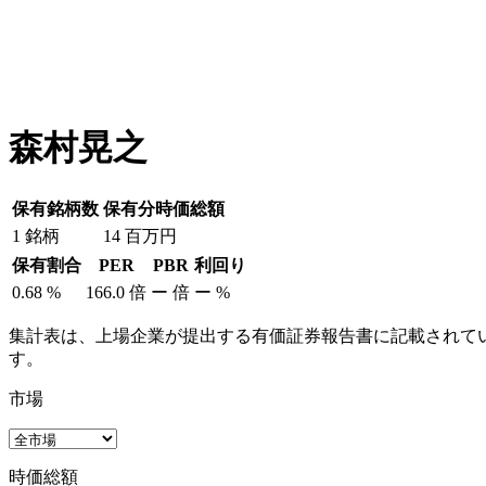
森村晃之
保有銘柄数
保有分時価総額
1
銘柄
14
百万円
保有割合
PER
PBR
利回り
0.68
%
166.0
倍
ー
倍
ー
%
集計表は、上場企業が提出する有価証券報告書に記載されてい
す。
市場
時価総額