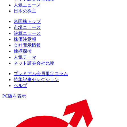
人気ニュース
日本の株主
米国株トップ
市場ニュース
決算ニュース
株価注意報
会社開示情報
銘柄探検
人気テーマ
ネット証券会社比較
プレミアム会員限定コラム
特集記事セレクション
ヘルプ
PC版を表示