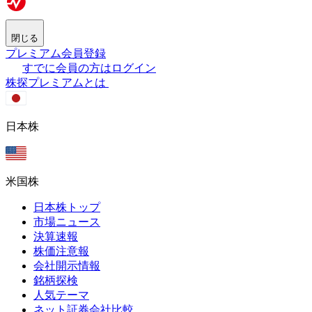
閉じる
プレミアム会員登録
すでに会員の方はログイン
株探プレミアムとは
日本株
米国株
日本株トップ
市場ニュース
決算速報
株価注意報
会社開示情報
銘柄探検
人気テーマ
ネット証券会社比較