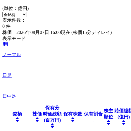
(単位：億円)
表示件数：
0
件
株価：2026年08月07日 16:00現在
(株価15分ディレイ)
表示モード
ノーマル
日足
日中足
保有分
株主
時価総
銘柄
株価
時価総額
保有株数
保有割合
順位
(億円)
(百万円)