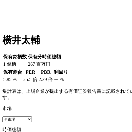
横井太輔
保有銘柄数
保有分時価総額
1
銘柄
267
百万円
保有割合
PER
PBR
利回り
5.85
%
25.5
倍
2.39
倍
ー
%
集計表は、上場企業が提出する有価証券報告書に記載されてい
す。
市場
時価総額