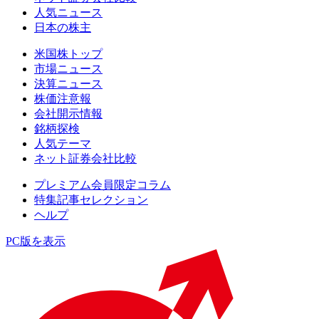
人気ニュース
日本の株主
米国株トップ
市場ニュース
決算ニュース
株価注意報
会社開示情報
銘柄探検
人気テーマ
ネット証券会社比較
プレミアム会員限定コラム
特集記事セレクション
ヘルプ
PC版を表示