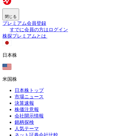
閉じる
プレミアム会員登録
すでに会員の方はログイン
株探プレミアムとは
日本株
米国株
日本株トップ
市場ニュース
決算速報
株価注意報
会社開示情報
銘柄探検
人気テーマ
ネット証券会社比較