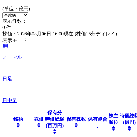
(単位：億円)
表示件数：
0
件
株価：2026年08月06日 16:00現在
(株価15分ディレイ)
表示モード
ノーマル
日足
日中足
保有分
株主
時価総
銘柄
株価
時価総額
保有株数
保有割合
順位
(億円)
(百万円)