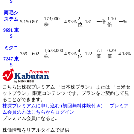
S
両毛シ
173,000
2
1.10
ステム
5,150
891
4.93
%
181
ー
倍
ー
%
株
位
倍
9691
東
S
ミクニ
1,678,000
4
7.1
0.29
359
602
4.93
%
122
4.18
%
株
位
倍
倍
7247
東
S
こちらは株探プレミアム 「
日本株プラン
」 または 「
日米セ
ットプラン
」
限定コンテンツ
です。プランをご契約して見
ることができます。
株探プレミアムに申し込む
(初回無料体験付き)
プレミア
ム会員の方はこちらからログイン
プレミアム会員になると...
株価情報をリアルタイムで提供