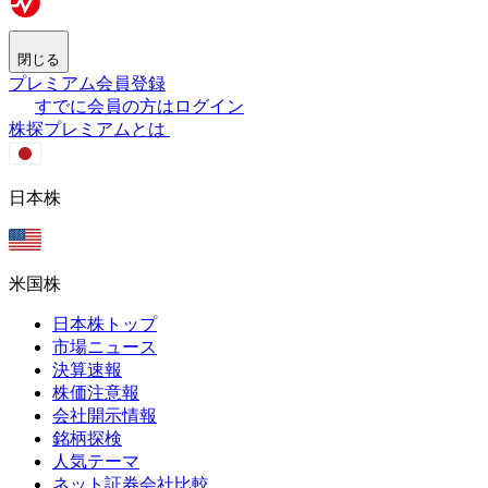
閉じる
プレミアム会員登録
すでに会員の方はログイン
株探プレミアムとは
日本株
米国株
日本株トップ
市場ニュース
決算速報
株価注意報
会社開示情報
銘柄探検
人気テーマ
ネット証券会社比較