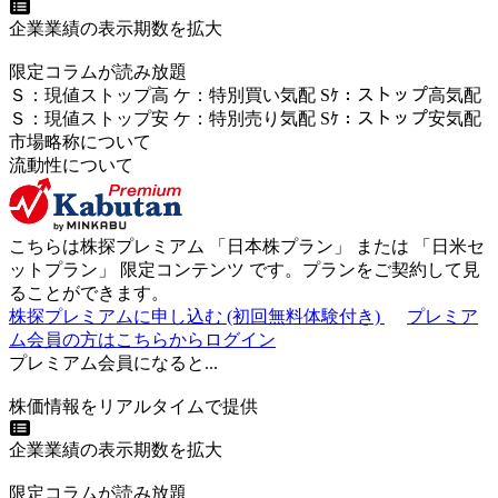
企業業績の表示期数を拡大
限定コラムが読み放題
Ｓ
：
現値ストップ高
ケ
：
特別買い気配
Sｹ
：
ストップ高気配
Ｓ
：
現値ストップ安
ケ
：
特別売
り
気配
Sｹ
：
ストップ安気配
市場略称について
流動性について
こちらは株探プレミアム 「
日本株プラン
」 または 「
日米セ
ットプラン
」
限定コンテンツ
です。プランをご契約して見
ることができます。
株探プレミアムに申し込む
(初回無料体験付き)
プレミア
ム会員の方はこちらからログイン
プレミアム会員になると...
株価情報をリアルタイムで提供
企業業績の表示期数を拡大
限定コラムが読み放題