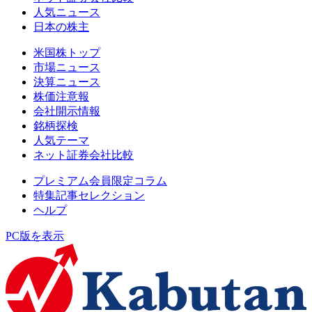
人気ニュース
日本の株主
米国株トップ
市場ニュース
決算ニュース
株価注意報
会社開示情報
銘柄探検
人気テーマ
ネット証券会社比較
プレミアム会員限定コラム
特集記事セレクション
ヘルプ
PC版を表示