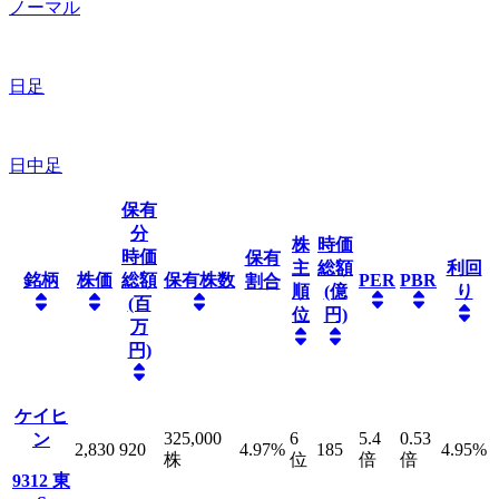
ノーマル
日足
日中足
保有
分
株
時価
時価
保有
主
総額
利回
銘柄
株価
総額
保有株数
PER
PBR
割合
順
(億
り
(百
位
円)
万
円)
ケイヒ
325,000
6
5.4
0.53
ン
2,830
920
4.97
%
185
4.95
%
株
位
倍
倍
9312
東