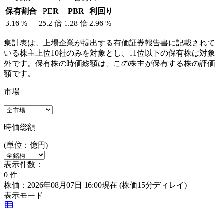
保有割合
PER
PBR
利回り
3.16
%
25.2
倍
1.28
倍
2.96
%
集計表は、上場企業が提出する有価証券報告書に記載されて
いる株主上位10社のみを対象とし、11位以下の保有株は対象
外です。保有株の時価総額は、この株主が保有する株の評価
額です。
市場
時価総額
(単位：億円)
表示件数：
0
件
株価：2026年08月07日 16:00現在
(株価15分ディレイ)
表示モード