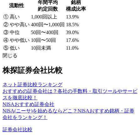
年間平均
銘柄
流動性
約定回数
構成比率
① 高い
1,000回以上
13.9%
② やや高い
400回〜1,000回
18.5%
③ 中位
50回〜400回
39.0%
④ やや低い
10回〜50回
17.6%
⑤ 低い
10回未満
11.0%
閉じる
株探証券会社比較
ネット証券比較ランキング
おすすめの証券会社は？各社の手数料・取引ツールやサービ
スを徹底比較！
NISAおすすめ証券会社
NISA(ニーサ)を始めるならどこ？NISAおすすめ銘柄・証券
会社をランキング！
証券会社比較