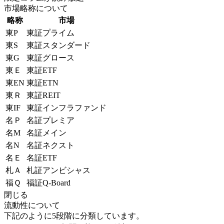
市場略称について
略称
市場
東P
東証プライム
東S
東証スタンダード
東G
東証グロース
東Ｅ
東証ETF
東EN
東証ETN
東Ｒ
東証REIT
東IF
東証インフラファンド
名Ｐ
名証プレミア
名M
名証メイン
名N
名証ネクスト
名Ｅ
名証ETF
札Ａ
札証アンビシャス
福Ｑ
福証Q-Board
閉じる
流動性について
下記のように5段階に分類しています。