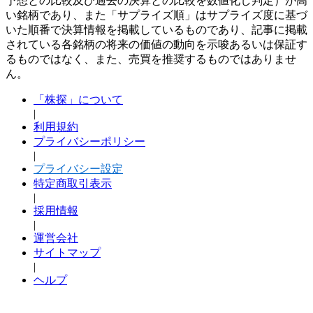
予想との比較及び過去の決算との比較を数値化し判定）が高
い銘柄であり、また「サプライズ順」はサプライズ度に基づ
いた順番で決算情報を掲載しているものであり、記事に掲載
されている各銘柄の将来の価値の動向を示唆あるいは保証す
るものではなく、また、売買を推奨するものではありませ
ん。
「株探」について
|
利用規約
プライバシーポリシー
|
プライバシー設定
特定商取引表示
|
採用情報
|
運営会社
サイトマップ
|
ヘルプ