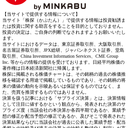
【当サイトで提供する情報について】
当サイト「株探（かぶたん）」で提供する情報は投資勧誘ま
たは投資に関する助言をすることを目的としておりません。
投資の決定は、ご自身の判断でなされますようお願いいたし
ます。
当サイトにおけるデータは、東京証券取引所、大阪取引所、
名古屋証券取引所、JPX総研、ジャパンネクスト証券、堂島
取引所、China Investment Information Services、CME Group
Inc. 等からの情報の提供を受けております。日経平均株価の
著作権は日本経済新聞社に帰属します。
株探に掲載される株価チャートは、その銘柄の過去の株価推
移を確認する用途で掲載しているものであり、その銘柄の将
来の価値の動向を示唆あるいは保証するものではなく、ま
た、売買を推奨するものではありません。
決算を扱う記事における「サプライズ決算」とは、決算情報
として注目に値するかという観点から、発表された決算のサ
プライズ度（当該会社の本決算か各四半期であるか、業績予
想の修正か配当予想の修正であるか、及びそこで発表された
決算結果ならびに当該会社が過去に公表した業績予想・配当