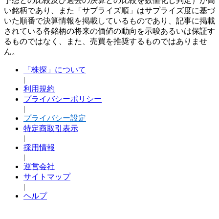
予想との比較及び過去の決算との比較を数値化し判定）が高
い銘柄であり、また「サプライズ順」はサプライズ度に基づ
いた順番で決算情報を掲載しているものであり、記事に掲載
されている各銘柄の将来の価値の動向を示唆あるいは保証す
るものではなく、また、売買を推奨するものではありませ
ん。
「株探」について
|
利用規約
プライバシーポリシー
|
プライバシー設定
特定商取引表示
|
採用情報
|
運営会社
サイトマップ
|
ヘルプ