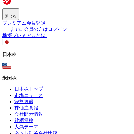
閉じる
プレミアム会員登録
すでに会員の方はログイン
株探プレミアムとは
日本株
米国株
日本株トップ
市場ニュース
決算速報
株価注意報
会社開示情報
銘柄探検
人気テーマ
ネット証券会社比較