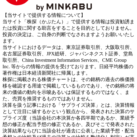
【当サイトで提供する情報について】
当サイト「株探（かぶたん）」で提供する情報は投資勧誘ま
たは投資に関する助言をすることを目的としておりません。
投資の決定は、ご自身の判断でなされますようお願いいたし
ます。
当サイトにおけるデータは、東京証券取引所、大阪取引所、
名古屋証券取引所、JPX総研、ジャパンネクスト証券、堂島
取引所、China Investment Information Services、CME Group
Inc. 等からの情報の提供を受けております。日経平均株価の
著作権は日本経済新聞社に帰属します。
株探に掲載される株価チャートは、その銘柄の過去の株価推
移を確認する用途で掲載しているものであり、その銘柄の将
来の価値の動向を示唆あるいは保証するものではなく、ま
た、売買を推奨するものではありません。
決算を扱う記事における「サプライズ決算」とは、決算情報
として注目に値するかという観点から、発表された決算のサ
プライズ度（当該会社の本決算か各四半期であるか、業績予
想の修正か配当予想の修正であるか、及びそこで発表された
決算結果ならびに当該会社が過去に公表した業績予想・配当