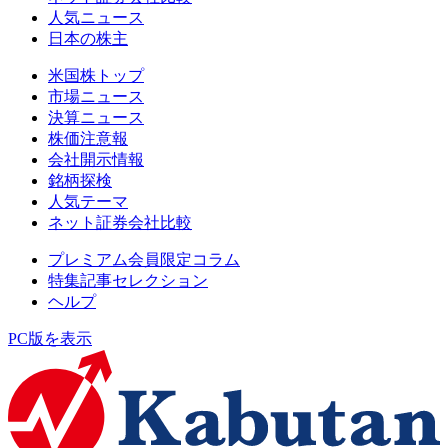
人気ニュース
日本の株主
米国株トップ
市場ニュース
決算ニュース
株価注意報
会社開示情報
銘柄探検
人気テーマ
ネット証券会社比較
プレミアム会員限定コラム
特集記事セレクション
ヘルプ
PC版を表示