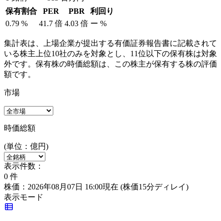
保有割合
PER
PBR
利回り
0.79
%
41.7
倍
4.03
倍
ー
%
集計表は、上場企業が提出する有価証券報告書に記載されて
いる株主上位10社のみを対象とし、11位以下の保有株は対象
外です。保有株の時価総額は、この株主が保有する株の評価
額です。
市場
時価総額
(単位：億円)
表示件数：
0
件
株価：2026年08月07日 16:00現在
(株価15分ディレイ)
表示モード