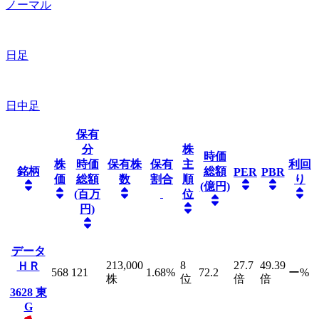
ノーマル
日足
日中足
保有
分
株
時価
株
時価
保有株
保有
主
利回
銘柄
総額
PER
PBR
価
総額
数
割合
順
り
(億円)
(百万
位
円)
データ
213,000
8
27.7
49.39
ＨＲ
568
121
1.68
%
72.2
ー
%
株
位
倍
倍
3628
東
G