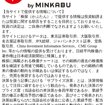
【当サイトで提供する情報について】
当サイト「株探（かぶたん）」で提供する情報は投資勧誘ま
たは投資に関する助言をすることを目的としておりません。
投資の決定は、ご自身の判断でなされますようお願いいたし
ます。
当サイトにおけるデータは、東京証券取引所、大阪取引所、
名古屋証券取引所、JPX総研、ジャパンネクスト証券、堂島
取引所、China Investment Information Services、CME Group
Inc. 等からの情報の提供を受けております。日経平均株価の
著作権は日本経済新聞社に帰属します。
株探に掲載される株価チャートは、その銘柄の過去の株価推
移を確認する用途で掲載しているものであり、その銘柄の将
来の価値の動向を示唆あるいは保証するものではなく、ま
た、売買を推奨するものではありません。
決算を扱う記事における「サプライズ決算」とは、決算情報
として注目に値するかという観点から、発表された決算のサ
プライズ度（当該会社の本決算か各四半期であるか、業績予
想の修正か配当予想の修正であるか、及びそこで発表された
決算結果ならびに当該会社が過去に公表した業績予想・配当