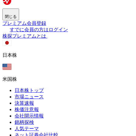
閉じる
プレミアム会員登録
すでに会員の方はログイン
株探プレミアムとは
日本株
米国株
日本株トップ
市場ニュース
決算速報
株価注意報
会社開示情報
銘柄探検
人気テーマ
ネット証券会社比較