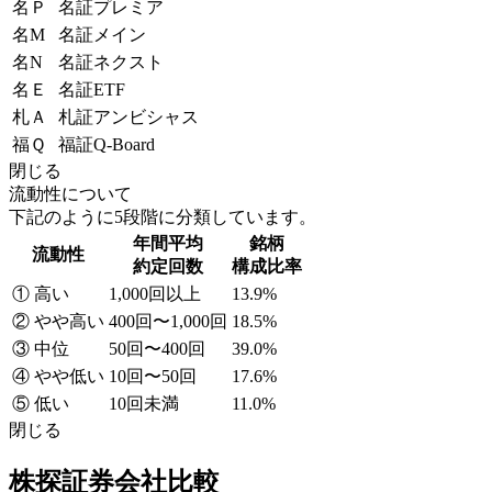
名Ｐ
名証プレミア
名M
名証メイン
名N
名証ネクスト
名Ｅ
名証ETF
札Ａ
札証アンビシャス
福Ｑ
福証Q-Board
閉じる
流動性について
下記のように5段階に分類しています。
年間平均
銘柄
流動性
約定回数
構成比率
① 高い
1,000回以上
13.9%
② やや高い
400回〜1,000回
18.5%
③ 中位
50回〜400回
39.0%
④ やや低い
10回〜50回
17.6%
⑤ 低い
10回未満
11.0%
閉じる
株探証券会社比較