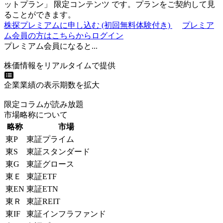
ットプラン
」
限定コンテンツ
です。プランをご契約して見
ることができます。
株探プレミアムに申し込む
(初回無料体験付き)
プレミア
ム会員の方はこちらからログイン
プレミアム会員になると...
株価情報をリアルタイムで提供
企業業績の表示期数を拡大
限定コラムが読み放題
市場略称について
略称
市場
東P
東証プライム
東S
東証スタンダード
東G
東証グロース
東Ｅ
東証ETF
東EN
東証ETN
東Ｒ
東証REIT
東IF
東証インフラファンド