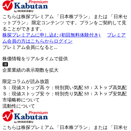
こちらは株探プレミアム 「
日本株プラン
」 または 「
日米セ
ットプラン
」
限定コンテンツ
です。プランをご契約して見
ることができます。
株探プレミアムに申し込む
(初回無料体験付き)
プレミア
ム会員の方はこちらからログイン
プレミアム会員になると...
株価情報をリアルタイムで提供
企業業績の表示期数を拡大
限定コラムが読み放題
Ｓ
：
現値ストップ高
ケ
：
特別買い気配
Sｹ
：
ストップ高気配
Ｓ
：
現値ストップ安
ケ
：
特別売
り
気配
Sｹ
：
ストップ安気配
市場略称について
流動性について
こちらは株探プレミアム 「
日本株プラン
」 または 「
日米セ