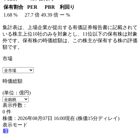
保有割合
PER
PBR
利回り
1.68
%
27.7
倍
49.39
倍
ー
%
集計表は、上場企業が提出する有価証券報告書に記載されて
いる株主上位10社のみを対象とし、11位以下の保有株は対象
外です。保有株の時価総額は、この株主が保有する株の評価
額です。
市場
時価総額
(単位：億円)
表示件数：
0
件
株価：2026年08月07日 16:00現在
(株価15分ディレイ)
表示モード