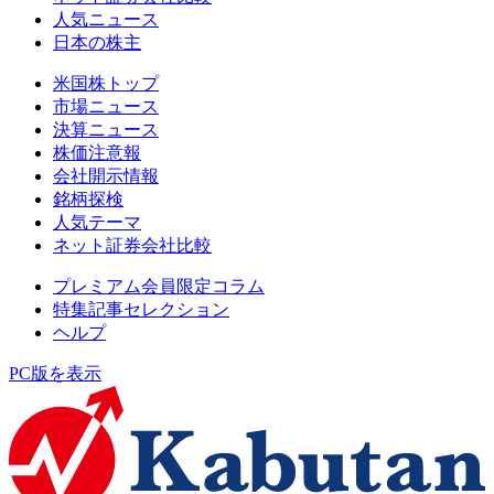
人気ニュース
日本の株主
米国株トップ
市場ニュース
決算ニュース
株価注意報
会社開示情報
銘柄探検
人気テーマ
ネット証券会社比較
プレミアム会員限定コラム
特集記事セレクション
ヘルプ
PC版を表示